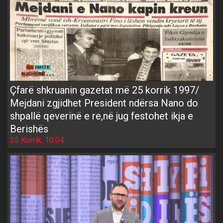
Çfarë shkruanin gazetat më 25 korrik 1997/
Mejdani zgjidhet President ndërsa Nano do
shpallë qeverinë e re,në jug festohet ikja e
Berishës
25 Korrik, 10:04