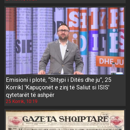
Emisioni i plotë, “Shtypi i Ditës dhe ju”, 25
Korrik| 'Kapuçonët e zinj të Saliut si ISIS'
qytetarët të ashpër
25 Korrik, 10:19