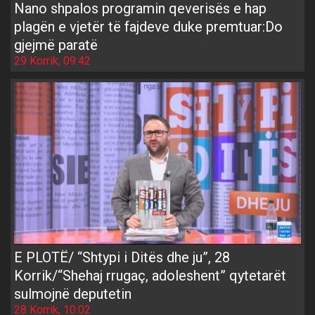
Nano shpalos programin qeverisës e hap
plagën e vjetër të fajdeve duke premtuar:Do
gjejmë paratë
29 Korrik, 09:42
E PLOTË/ “Shtypi i Ditës dhe ju”, 28
Korrik/“Shehaj rrugaç, adoleshent” qytetarët
sulmojnë deputetin
28 Korrik, 10:02