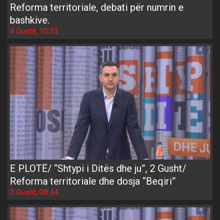
Reforma territoriale, debati për numrin e
bashkive.
4 Gusht, 10:33
E PLOTË/ “Shtypi i Ditës dhe ju”, 2 Gusht/
Reforma territoriale dhe dosja “Beqiri”
3 Gusht, 08:44