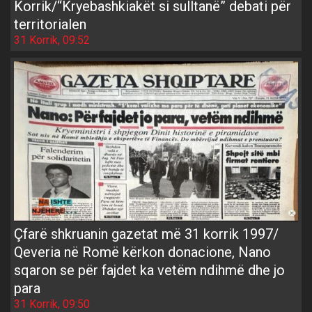
Korrik/“Kryebashkiakët si sulltanë” debati për
territorialen
31 Korrik, 09:52
Çfarë shkruanin gazetat më 31 korrik 1997/
Qeveria në Romë kërkon donacione, Nano
sqaron se për fajdet ka vetëm ndihmë dhe jo
para
31 Korrik, 09:50