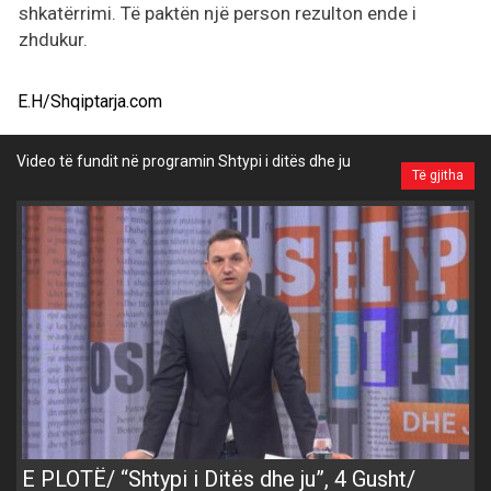
shkatërrimi. Të paktën një person rezulton ende i
zhdukur.
E.H/Shqiptarja.com
Video të fundit në programin Shtypi i ditës dhe ju
Të gjitha
E PLOTË/ “Shtypi i Ditës dhe ju”, 4 Gusht/