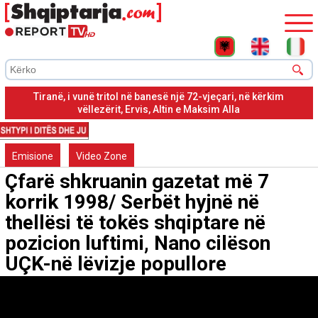
Tiranë, shpërthimi në portën e banesës së 72-vjeçarit, vetëm
dëme materiale
Emisione
Video Zone
Çfarë shkruanin gazetat më 7
korrik 1998/ Serbët hyjnë në
thellësi të tokës shqiptare në
pozicion luftimi, Nano cilëson
UÇK-në lëvizje popullore