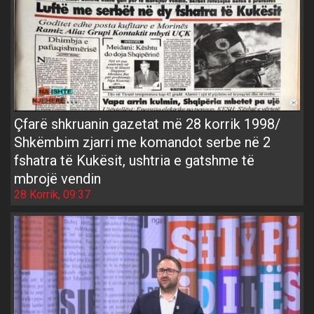
Çfarë shkruanin gazetat më 28 korrik 1998/
Shkëmbim zjarri me komandot serbe në 2
fshatra të Kukësit, ushtria e gatshme të
mbrojë vendin
28 Korrik, 09:37