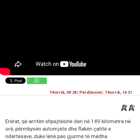
7 Korrik, 09:28 | Përditesimi: 7 Korrik, 14:21
Erërat, që arritën shpejtësinë deri në 149 kilometra në
orë, përmbysën automjete dhe flakën çatitë e
ndërtesave, duke lënë pas gjurmë të mëdha