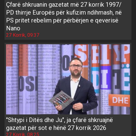
Çfarë shkruanin gazetat më 27 korrik 1997/
PD thirrje Europës për kufizim ndihmash, në
PS pritet rebelim për përbërjen e qeverisë
Nano
27 Korrik, 09:37
"Shtypi i Ditës dhe Ju", ja çfarë shkruajnë
gazetat për sot e hënë 27 korrik 2026
27 Korrik, 08:25