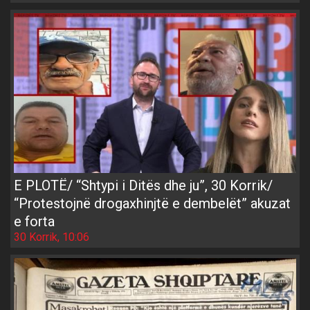
E PLOTË/ “Shtypi i Ditës dhe ju”, 30 Korrik/
“Protestojnë drogaxhinjtë e dembelët” akuzat
e forta
30 Korrik, 10:06