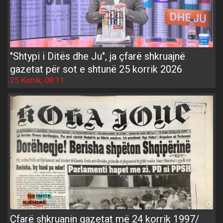
"Shtypi i Ditës dhe Ju", ja çfarë shkruajnë
gazetat për sot e shtunë 25 korrik 2026
25 Korrik, 08:11
Çfarë shkruanin gazetat më 24 korrik 1997/