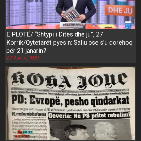
E PLOTË/ “Shtypi i Ditës dhe ju”, 27
Korrik/Qytetarët pyesin: Saliu pse s'u dorëhoq
për 21 janarin?
27 Korrik, 10:39