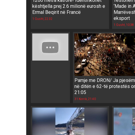
1200 metra katrorë! Identifikohet
Testohen 
kështjella prej 2.6 milionë eurosh e
‘Made in A
Ermal Beqirit në Francë
Marrëvesh
eksport
1 Gusht, 22:32
1 Gusht, 10:38
Pamje me DRON/ Ja pjesëma
në ditën e 62-të protestës o
21:05
31 Korrik, 21:40