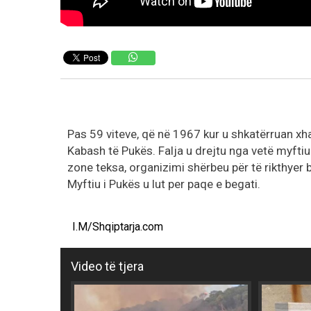
Pas 59 viteve, që në 1967 kur u shkatërruan xha
Kabash të Pukës. Falja u drejtu nga vetë myfti
zone teksa, organizimi shërbeu për të rikthyer 
Myftiu i Pukës u lut per paqe e begati.
I.M/Shqiptarja.com
Video të tjera