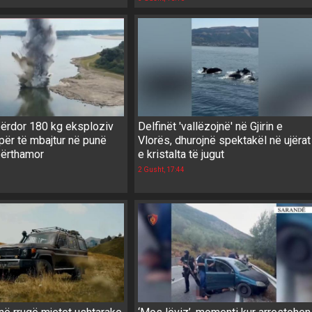
ërdor 180 kg eksploziv
Delfinët 'vallëzojnë' në Gjirin e
për të mbajtur në punë
Vlorës, dhurojnë spektakël në ujërat
bërthamor
e kristalta të jugut
2 Gusht, 17:44