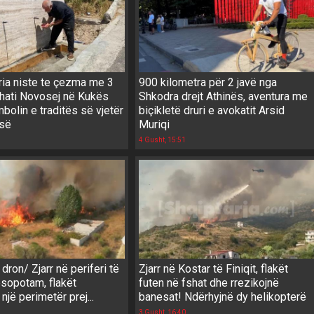
ria niste te çezma me 3
900 kilometra për 2 javë nga
shati Novosej në Kukës
Shkodra drejt Athinës, aventura me
mbolin e traditës së vjetër
biçikletë druri e avokatit Arsid
isë
Muriqi
4 Gusht, 15:51
ron/ Zjarr në periferi të
Zjarr në Kostar të Finiqit, flakët
esopotam, flakët
futen në fshat dhe rrezikojnë
një perimetër prej...
banesat! Ndërhyjnë dy helikopterë
3 Gusht, 16:40