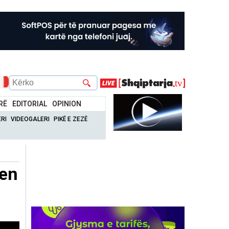
RË
EDITORIAL
OPINION
RI
VIDEOGALERI
PIKË E ZEZË
len