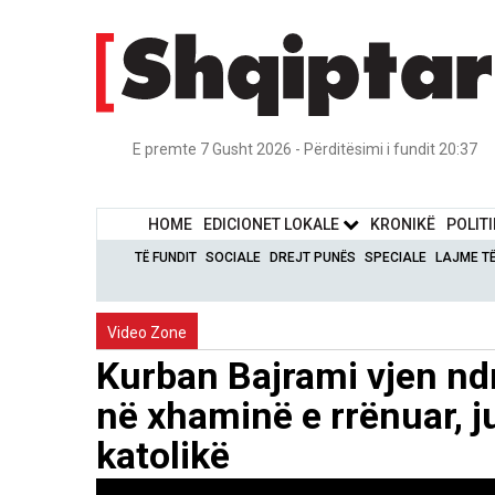
E premte 7 Gusht 2026 - Përditësimi i fundit 20:37
HOME
EDICIONET LOKALE
KRONIKË
POLIT
TË FUNDIT
SOCIALE
DREJT PUNËS
SPECIALE
LAJME T
Video Zone
Kurban Bajrami vjen nd
në xhaminë e rrënuar, 
katolikë