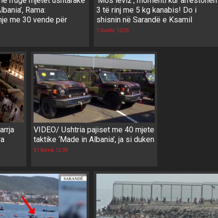
në rrugë mjetet ushtarake
‘Mos lëviz’, momenti kur arrestohen
lbania’, Rama:
3 të rinj me 5 kg kanabis! Do i
je me 30 vende për
shisnin në Sarandë e Ksamil
1 Gusht, 10:29
rrja
VIDEO/ Ushtria pajiset me 40 mjete
ra
taktike ‘Made in Albania’, ja si duken
31 Korrik, 12:39