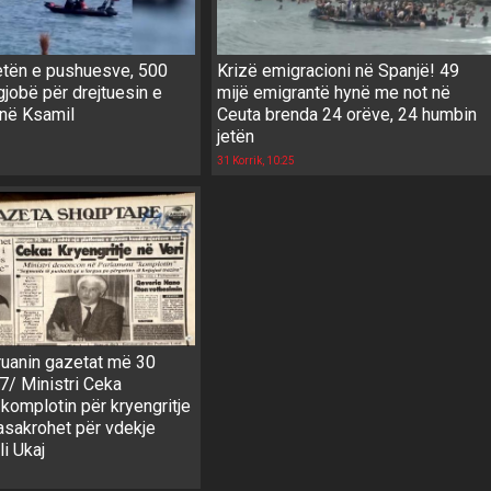
jetën e pushuesve, 500
Krizë emigracioni në Spanjë! 49
gjobë për drejtuesin e
mijë emigrantë hynë me not në
në Ksamil
Ceuta brenda 24 orëve, 24 humbin
jetën
31 Korrik, 10:25
ruanin gazetat më 30
7/ Ministri Ceka
komplotin për kryengritje
asakrohet për vdekje
li Ukaj