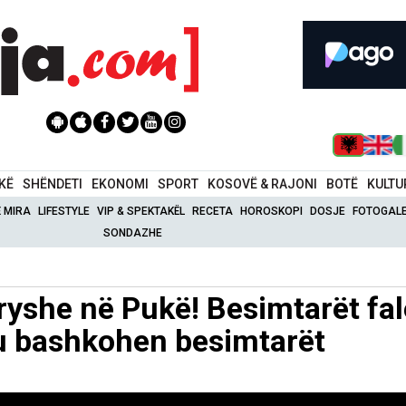
IKË
SHËNDETI
EKONOMI
SPORT
KOSOVË & RAJONI
BOTË
KULTU
Ë MIRA
LIFESTYLE
VIP & SPEKTAKËL
RECETA
HOROSKOPI
DOSJE
FOTOGALE
SONDAZHE
ryshe në Pukë! Besimtarët fa
ju bashkohen besimtarët