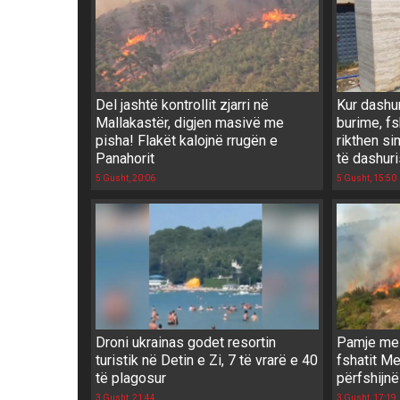
Del jashtë kontrollit zjarri në
Kur dashu
Mallakastër, digjen masivë me
burime, f
pisha! Flakët kalojnë rrugën e
rikthen si
Panahorit
të dashur
5 Gusht, 20:06
5 Gusht, 15:50
Droni ukrainas godet resortin
Pamje me d
turistik në Detin e Zi, 7 të vrarë e 40
fshatit M
të plagosur
përfshijnë 
3 Gusht, 21:44
3 Gusht, 17:19