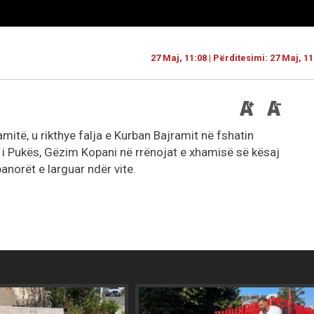
27 Maj, 11:08 | Përditesimi: 27 Maj, 11
mitë, u rikthye falja e Kurban Bajramit në fshatin
u i Pukës, Gëzim Kopani në rrënojat e xhamisë së kësaj
banorët e larguar ndër vite.