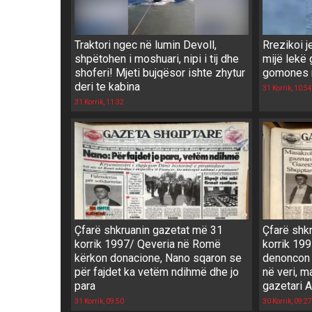
Traktori ngec në lumin Devoll,
Rrezikoi 
shpëtohen i moshuari, nipi i tij dhe
mijë lekë 
shoferi! Mjeti bujqësor ishte zhytur
gomones 
deri te kabina
31 Korrik, 10:54
31 Korrik, 11:32
Çfarë shkruanin gazetat më 31
Çfarë shk
korrik 1997/ Qeveria në Romë
korrik 199
kërkon donacione, Nano sqaron se
denoncon 
për fajdet ka vetëm ndihmë dhe jo
në veri, m
para
gazetari A
31 Korrik, 09:50
30 Korrik, 09:27