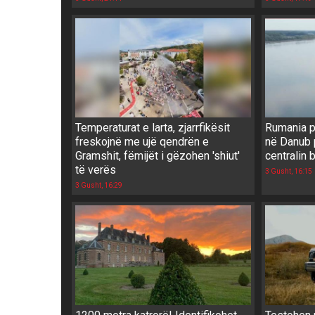
Temperaturat e larta, zjarrfikësit
Rumania p
freskojnë me ujë qendrën e
në Danub 
Gramshit, fëmijët i gëzohen 'shiut'
centralin 
të verës
3 Gusht, 16:15
3 Gusht, 16:29