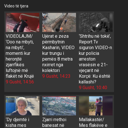
Video të tjera
VIDEOLAJM/
Ujërat e zeza
‘Shtrihu në tokë’,
‘Ooo na mbyti,
përmbytnin
Report Tv
na mbyti’,
Kasharin, VIDEO
siguron VIDEO-n
momenti kur
kur trungu i
kur policia
heronjtë
pemës 8 metra
arreston
zjarrfikës
nxirret nga
vrasësin e 21-
luftojnë më
kolektori
vjeçarit në
flakët në Krujë
9 Gusht, 14:23
Korçë: Ku është
9 Gusht, 14:56
kallashi?
9 Gusht, 10:40
‘Dy djemtë i
Zjarri rrethoi
Mallakastër/
kisha mes
banesat në
Mes flakëve e