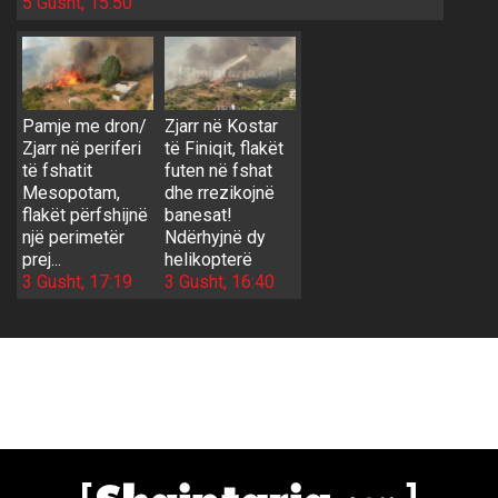
5 Gusht, 15:50
Pamje me dron/
Zjarr në Kostar
Zjarr në periferi
të Finiqit, flakët
të fshatit
futen në fshat
Mesopotam,
dhe rrezikojnë
flakët përfshijnë
banesat!
një perimetër
Ndërhyjnë dy
prej...
helikopterë
3 Gusht, 17:19
3 Gusht, 16:40