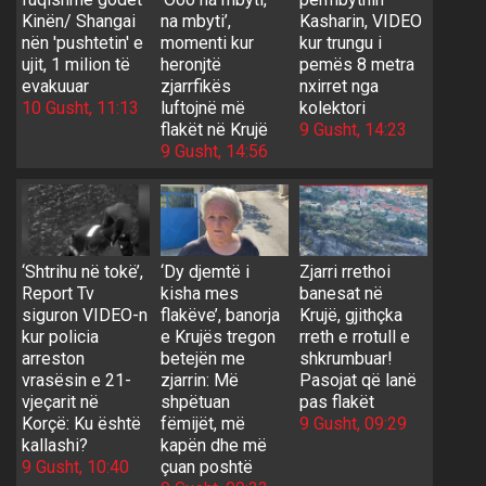
Kinën/ Shangai
na mbyti’,
Kasharin, VIDEO
nën 'pushtetin' e
momenti kur
kur trungu i
ujit, 1 milion të
heronjtë
pemës 8 metra
evakuuar
zjarrfikës
nxirret nga
10 Gusht, 11:13
luftojnë më
kolektori
flakët në Krujë
9 Gusht, 14:23
9 Gusht, 14:56
‘Shtrihu në tokë’,
‘Dy djemtë i
Zjarri rrethoi
Report Tv
kisha mes
banesat në
siguron VIDEO-n
flakëve’, banorja
Krujë, gjithçka
kur policia
e Krujës tregon
rreth e rrotull e
arreston
betejën me
shkrumbuar!
vrasësin e 21-
zjarrin: Më
Pasojat që lanë
vjeçarit në
shpëtuan
pas flakët
Korçë: Ku është
fëmijët, më
9 Gusht, 09:29
kallashi?
kapën dhe më
9 Gusht, 10:40
çuan poshtë