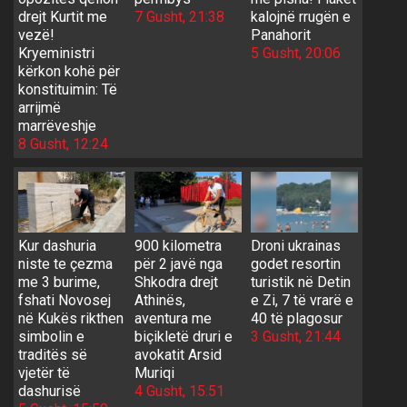
drejt Kurtit me
7 Gusht, 21:38
kalojnë rrugën e
vezë!
Panahorit
Kryeministri
5 Gusht, 20:06
kërkon kohë për
konstituimin: Të
arrijmë
marrëveshje
8 Gusht, 12:24
Kur dashuria
900 kilometra
Droni ukrainas
niste te çezma
për 2 javë nga
godet resortin
me 3 burime,
Shkodra drejt
turistik në Detin
fshati Novosej
Athinës,
e Zi, 7 të vrarë e
në Kukës rikthen
aventura me
40 të plagosur
simbolin e
biçikletë druri e
3 Gusht, 21:44
traditës së
avokatit Arsid
vjetër të
Muriqi
dashurisë
4 Gusht, 15:51