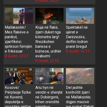
9 Gusht, 09:33
Mallakastër/
Kruja në flakë,
Spektakël në
Mes flakëve e
zjarri duket nga
ujërat e
panikut,
kilometra larg!
Darëzezës,
zjarrfikësi
Rrezikohen
delfini lodron
qetëson fëmijën
banesa e
pranë bregut
e frikësuar
biznese, urdhër
8 Gusht, 16:11
8 Gusht, 23:27
evakuimi
8 Gusht, 22:54
Kosovë/
Ariu hyn në
Del jashtë
Përplasje fizike
vendin e shenjtë
kontrollit zjarri
në Kuvend,
në Dobërgorë,
në Mallakastër,
deputetja e
kthen orenditë
digjen masivë
opozitës qëllon
përmbys
me pisha! Flakët