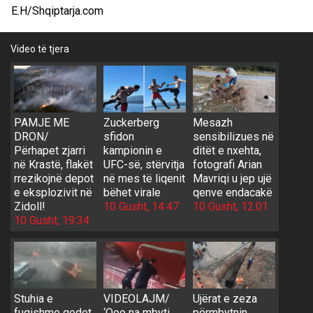
E.H/Shqiptarja.com
Video të tjera
PAMJE ME
Zuckerberg
Mesazh
DRON/
sfidon
sensibilizues në
Përhapet zjarri
kampionin e
ditët e nxehta,
në Krastë, flakët
UFC-së, stërvitja
fotografi Arian
rrezikojnë depot
në mes të liqenit
Mavriqi u jep ujë
e eksplozivit në
bëhet virale
qenve endacakë
Zidoll!
10 Gusht, 14:47
10 Gusht, 12:01
10 Gusht, 19:34
Stuhia e
VIDEOLAJM/
Ujërat e zeza
fuqishme godet
‘Ooo na mbyti,
përmbytnin