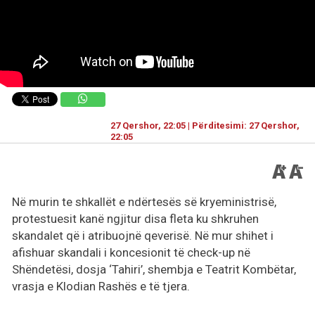
27 Qershor, 22:05 | Përditesimi: 27 Qershor,
22:05
Në murin te shkallët e ndërtesës së kryeministrisë,
protestuesit kanë ngjitur disa fleta ku shkruhen
skandalet që i atribuojnë qeverisë. Në mur shihet i
afishuar skandali i koncesionit të check-up në
Shëndetësi, dosja ‘Tahiri’, shembja e Teatrit Kombëtar,
vrasja e Klodian Rashës e të tjera.