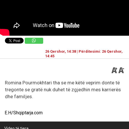
26 Qershor, 14:38 | Përditesimi: 26 Qershor,
14:45
Romina Pourmokhtari tha se me këtë veprim donte të
tregonte se gratë nuk duhet të zgjedhin mes karrierës
dhe familjes.
E.H/Shqiptarja.com
Video të tjera