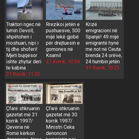
Traktori ngec në
Rrezikoi jetën e
Krizë
lumin Devoll,
pushuesve, 500
emigracioni në
shpëtohen i
mijë lekë gjobë
Spanjë! 49 mijë
moshuari, nipi i
për drejtuesin e
emigrantë hynë
tij dhe shoferi!
gomones në
me not në Ceuta
Mjeti bujqësor
Ksamil
brenda 24 orëve,
ishte zhytur deri
31 Korrik, 10:54
24 humbin jetën
te kabina
31 Korrik, 10:25
31 Korrik, 11:32
Çfarë shkruanin
Çfarë shkruanin
gazetat më 31
gazetat më 30
korrik 1997/
korrik 1997/
Qeveria në
Ministri Ceka
Romë kërkon
denoncon