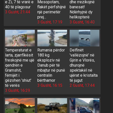
e Zi, 7 të vrarë e
Mesopotam,
dhe rrezikojnë
40 të plagosur
flakët përfshijnë
banesat!
3 Gusht, 21:44
një perimetër
Ndërhyjnë dy
prej...
helikopterë
3 Gusht, 17:19
3 Gusht, 16:40
Temperaturat e
Rumania përdor
Delfinët
larta, zjarrfikësit
180 kg
'vallëzojnë' në
freskojnë me ujë
eksploziv në
Gjirin e Vlorës,
qendrën e
Danub për të
dhurojnë
Gramshit,
mbajtur në punë
spektakël në
fëmijët i
centralin
ujërat e kristalta
gëzohen 'shiut'
bërthamor
të jugut
të verës
3 Gusht, 16:15
2 Gusht, 17:44
3 Gusht, 16:29