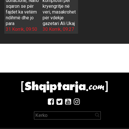
donacione, Nano
komplotin për
sqaron se për
kryengritje në
fajdet ka vetëm
veri, masakrohet
ndihmë dhe jo
për vdekje
para
gazetari Ali Ukaj
31 Korrik, 09:50
30 Korrik, 09:27