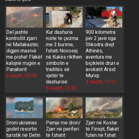
Del jashtë
Kur dashuria
900 kilometra
kontrollit zjarri
niste te çezma
për 2 javë nga
në Mallakastër,
me 3 burime,
Shkodra drejt
digjen masivë
fshati Novosej
Athinës,
me pisha! Flakët
në Kukës rikthen
aventura me
kalojnë rrugën e
simbolin e
biçikletë druri e
Panahorit
traditës së
avokatit Arsid
5 Gusht, 20:06
vjetër të
Muriqi
dashurisë
4 Gusht, 15:51
5 Gusht, 15:50
Droni ukrainas
Pamje me dron/
Zjarr në Kostar
godet resortin
Zjarr në periferi
të Finiqit, flakët
turistik në Detin
të fshatit
futen në fshat