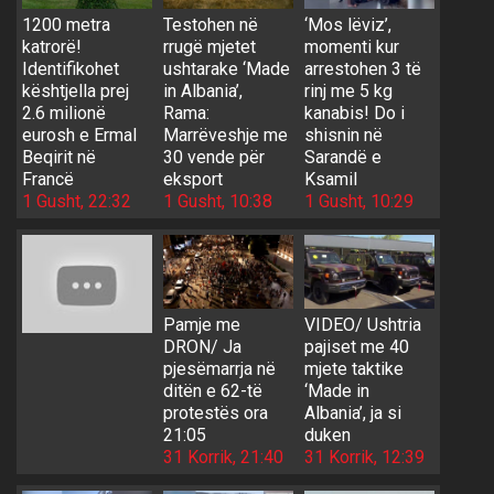
1200 metra
Testohen në
‘Mos lëviz’,
katrorë!
rrugë mjetet
momenti kur
Identifikohet
ushtarake ‘Made
arrestohen 3 të
kështjella prej
in Albania’,
rinj me 5 kg
2.6 milionë
Rama:
kanabis! Do i
eurosh e Ermal
Marrëveshje me
shisnin në
Beqirit në
30 vende për
Sarandë e
Francë
eksport
Ksamil
1 Gusht, 22:32
1 Gusht, 10:38
1 Gusht, 10:29
Pamje me
VIDEO/ Ushtria
DRON/ Ja
pajiset me 40
pjesëmarrja në
mjete taktike
ditën e 62-të
‘Made in
protestës ora
Albania’, ja si
21:05
duken
31 Korrik, 21:40
31 Korrik, 12:39