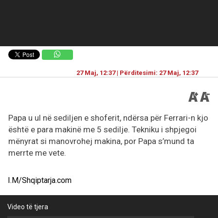
27 Maj, 12:37 | Përditesimi: 27 Maj, 12:37
Papa u ul në sediljen e shoferit, ndërsa për Ferrari-n kjo
është e para makinë me 5 sedilje. Tekniku i shpjegoi
mënyrat si manovrohej makina, por Papa s’mund ta
merrte me vete.
I.M/Shqiptarja.com
Video të tjera