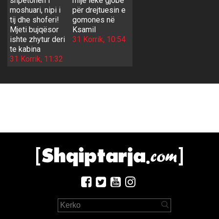
shpëtohen i
mijë lekë gjobë
moshuari, nipi i
për drejtuesin e
tij dhe shoferi!
gomones në
Mjeti bujqësor
Ksamil
ishte zhytur deri
31 Korrik, 10:54
te kabina
31 Korrik, 11:32