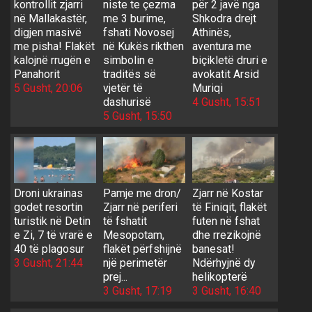
kontrollit zjarri
niste te çezma
për 2 javë nga
në Mallakastër,
me 3 burime,
Shkodra drejt
digjen masivë
fshati Novosej
Athinës,
me pisha! Flakët
në Kukës rikthen
aventura me
kalojnë rrugën e
simbolin e
biçikletë druri e
Panahorit
traditës së
avokatit Arsid
5 Gusht, 20:06
vjetër të
Muriqi
dashurisë
4 Gusht, 15:51
5 Gusht, 15:50
Droni ukrainas
Pamje me dron/
Zjarr në Kostar
godet resortin
Zjarr në periferi
të Finiqit, flakët
turistik në Detin
të fshatit
futen në fshat
e Zi, 7 të vrarë e
Mesopotam,
dhe rrezikojnë
40 të plagosur
flakët përfshijnë
banesat!
3 Gusht, 21:44
një perimetër
Ndërhyjnë dy
prej...
helikopterë
3 Gusht, 17:19
3 Gusht, 16:40