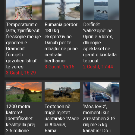
Temperaturat e
Rumania përdor
Delfinët
larta, zjarrfikësit
180 kg
'vallëzojnë' në
freskojnë me ujë
eksploziv në
Gjirin e Vlorës,
qendrën e
Danub për të
dhurojnë
Gramshit,
mbajtur në punë
spektakël në
fëmijët i
centralin
ujërat e kristalta
gëzohen 'shiut'
bërthamor
të jugut
të verës
3 Gusht, 16:15
2 Gusht, 17:44
3 Gusht, 16:29
1200 metra
Testohen në
‘Mos lëviz’,
katrorë!
rrugë mjetet
momenti kur
Identifikohet
ushtarake ‘Made
arrestohen 3 të
kështjella prej
in Albania’,
rinj me 5 kg
2.6 milionë
Rama:
kanabis! Do i