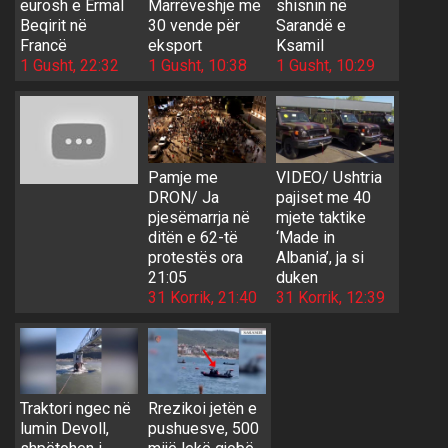
eurosh e Ermal
Marrëveshje me
shisnin në
Beqirit në
30 vende për
Sarandë e
Francë
eksport
Ksamil
1 Gusht, 22:32
1 Gusht, 10:38
1 Gusht, 10:29
Pamje me
VIDEO/ Ushtria
DRON/ Ja
pajiset me 40
pjesëmarrja në
mjete taktike
ditën e 62-të
‘Made in
protestës ora
Albania’, ja si
21:05
duken
31 Korrik, 21:40
31 Korrik, 12:39
Traktori ngec në
Rrezikoi jetën e
lumin Devoll,
pushuesve, 500