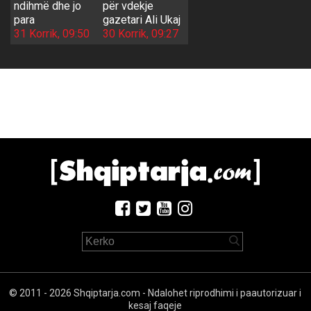
ndihmë dhe jo
për vdekje
para
gazetari Ali Ukaj
31 Korrik, 09:50
30 Korrik, 09:27
© 2011 - 2026 Shqiptarja.com - Ndalohet riprodhimi i paautorizuar i
kesaj faqeje