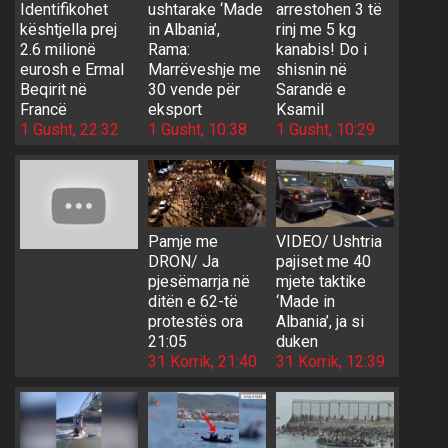
Identifikohet
ushtarake ‘Made
arrestohen 3 të
kështjella prej
in Albania’,
rinj me 5 kg
2.6 milionë
Rama:
kanabis! Do i
eurosh e Ermal
Marrëveshje me
shisnin në
Beqirit në
30 vende për
Sarandë e
Francë
eksport
Ksamil
1 Gusht, 22:32
1 Gusht, 10:38
1 Gusht, 10:29
Pamje me
VIDEO/ Ushtria
DRON/ Ja
pajiset me 40
pjesëmarrja në
mjete taktike
ditën e 62-të
‘Made in
protestës ora
Albania’, ja si
21:05
duken
31 Korrik, 21:40
31 Korrik, 12:39