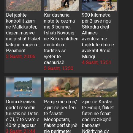
Del jashtë
Kur dashuria
900 kilometra
kontrollit zjarri
niste te çezma
për 2 javë nga
në Mallakastër,
me 3 burime,
Shkodra drejt
digjen masivë
fshati Novosej
Athinës,
me pisha! Flakët
në Kukës rikthen
aventura me
kalojnë rrugën e
simbolin e
biçikletë druri e
Panahorit
traditës së
avokatit Arsid
5 Gusht, 20:06
vjetër të
Muriqi
dashurisë
4 Gusht, 15:51
5 Gusht, 15:50
Droni ukrainas
Pamje me dron/
Zjarr në Kostar
godet resortin
Zjarr në periferi
të Finiqit, flakët
turistik në Detin
të fshatit
futen në fshat
e Zi, 7 të vrarë e
Mesopotam,
dhe rrezikojnë
40 të plagosur
flakët përfshijnë
banesat!
3 Gusht, 21:44
një perimetër
Ndërhyjnë dy