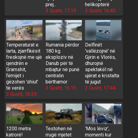
prej...
helikopterë
3 Gusht, 17:19
3 Gusht, 16:40
Temperaturat e
Rumania përdor
Delfinët
larta, zjarrfikësit
180 kg
'vallëzojnë' në
freskojnë me ujë
eksploziv në
Gjirin e Vlorës,
qendrën e
Danub për të
dhurojnë
Gramshit,
mbajtur në punë
spektakël në
fëmijët i
centralin
ujërat e kristalta
gëzohen 'shiut'
bërthamor
të jugut
të verës
3 Gusht, 16:15
2 Gusht, 17:44
3 Gusht, 16:29
1200 metra
Testohen në
‘Mos lëviz’,
katrorë!
rrugë mjetet
momenti kur