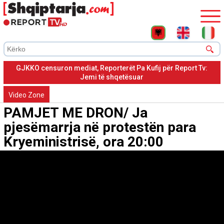
GJKKO censuron mediat, Reporterët Pa Kufij për Report Tv:
Jemi të shqetësuar
Video Zone
PAMJET ME DRON/ Ja
pjesëmarrja në protestën para
Kryeministrisë, ora 20:00