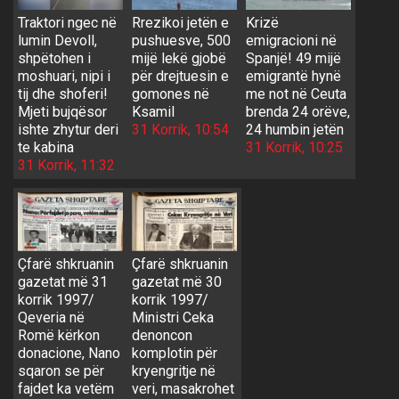
Traktori ngec në
Rrezikoi jetën e
Krizë
lumin Devoll,
pushuesve, 500
emigracioni në
shpëtohen i
mijë lekë gjobë
Spanjë! 49 mijë
moshuari, nipi i
për drejtuesin e
emigrantë hynë
tij dhe shoferi!
gomones në
me not në Ceuta
Mjeti bujqësor
Ksamil
brenda 24 orëve,
ishte zhytur deri
31 Korrik, 10:54
24 humbin jetën
te kabina
31 Korrik, 10:25
31 Korrik, 11:32
Çfarë shkruanin
Çfarë shkruanin
gazetat më 31
gazetat më 30
korrik 1997/
korrik 1997/
Qeveria në
Ministri Ceka
Romë kërkon
denoncon
donacione, Nano
komplotin për
sqaron se për
kryengritje në
fajdet ka vetëm
veri, masakrohet