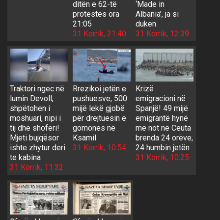
ditën e 62-të
‘Made in
protestës ora
Albania’, ja si
21:05
duken
31 Korrik, 21:40
31 Korrik, 12:39
Traktori ngec në
Rrezikoi jetën e
Krizë
lumin Devoll,
pushuesve, 500
emigracioni në
shpëtohen i
mijë lekë gjobë
Spanjë! 49 mijë
moshuari, nipi i
për drejtuesin e
emigrantë hynë
tij dhe shoferi!
gomones në
me not në Ceuta
Mjeti bujqësor
Ksamil
brenda 24 orëve,
ishte zhytur deri
31 Korrik, 10:54
24 humbin jetën
te kabina
31 Korrik, 10:25
31 Korrik, 11:32