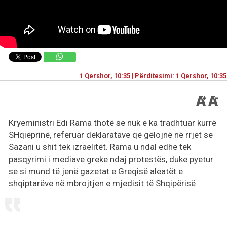
1 Qershor, 10:35 | Përditesimi: 1 Qershor, 10:35
Kryeministri Edi Rama thotë se nuk e ka tradhtuar kurrë
SHqiëprinë, referuar deklaratave që gëlojnë në rrjet se
Sazani u shit tek izraelitët. Rama u ndal edhe tek
pasqyrimi i mediave greke ndaj protestës, duke pyetur
se si mund të jenë gazetat e Greqisë aleatët e
shqiptarëve në mbrojtjen e mjedisit të Shqipërisë