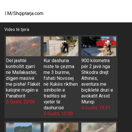
I.M/Shqiptarja.com
Video të tjera
Del jashtë
Kur dashuria
900 kilometra
kontrollit zjarri
niste te çezma
për 2 javë nga
në Mallakastër,
me 3 burime,
Shkodra drejt
digjen masivë
fshati Novosej
Athinës,
me pisha! Flakët
në Kukës rikthen
aventura me
kalojnë rrugën e
simbolin e
biçikletë druri e
Panahorit
traditës së
avokatit Arsid
5 Gusht, 20:06
vjetër të
Muriqi
dashurisë
4 Gusht, 15:51
5 Gusht, 15:50