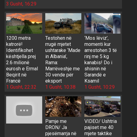
3 Gusht, 16:29
1200 metra
Testohen në
‘Mos lëviz’,
katrorë!
rrugë mjetet
momenti kur
Identifikohet
ushtarake ‘Made
arrestohen 3 të
kështjella prej
in Albania’,
rinj me 5 kg
2.6 milionë
Rama:
kanabis! Do i
eurosh e Ermal
Marrëveshje me
shisnin në
Beqirit në
30 vende për
Sarandë e
Francë
eksport
Ksamil
1 Gusht, 22:32
1 Gusht, 10:38
1 Gusht, 10:29
Pamje me
VIDEO/ Ushtria
DRON/ Ja
pajiset me 40
pjesëmarrja në
mjete taktike