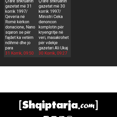
Çfarë shkruanin
Çfarë shkruanin
gazetat më 31
gazetat më 30
korrik 1997/
korrik 1997/
Qeveria në
Ministri Ceka
Romë kërkon
denoncon
donacione, Nano
komplotin për
sqaron se për
kryengritje në
fajdet ka vetëm
veri, masakrohet
ndihmë dhe jo
për vdekje
para
gazetari Ali Ukaj
31 Korrik, 09:50
30 Korrik, 09:27