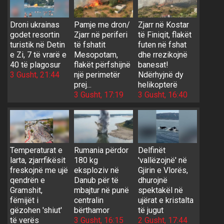
Droni ukrainas
Pamje me dron/
Zjarr në Kostar
godet resortin
Zjarr në periferi
të Finiqit, flakët
turistik në Detin
të fshatit
futen në fshat
e Zi, 7 të vrarë e
Mesopotam,
dhe rrezikojnë
40 të plagosur
flakët përfshijnë
banesat!
3 Gusht, 21:44
një perimetër
Ndërhyjnë dy
prej...
helikopterë
3 Gusht, 17:19
3 Gusht, 16:40
Temperaturat e
Rumania përdor
Delfinët
larta, zjarrfikësit
180 kg
'vallëzojnë' në
freskojnë me ujë
eksploziv në
Gjirin e Vlorës,
qendrën e
Danub për të
dhurojnë
Gramshit,
mbajtur në punë
spektakël në
fëmijët i
centralin
ujërat e kristalta
gëzohen 'shiut'
bërthamor
të jugut
të verës
3 Gusht, 16:15
2 Gusht, 17:44