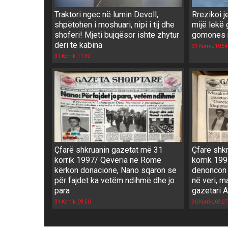
Traktori ngec në lumin Devoll,
Rrezikoi 
shpëtohen i moshuari, nipi i tij dhe
mijë lekë 
shoferi! Mjeti bujqësor ishte zhytur
gomones 
deri te kabina
31 Korrik, 10:54
31 Korrik, 11:32
Çfarë shkruanin gazetat më 31
Çfarë shk
korrik 1997/ Qeveria në Romë
korrik 199
kërkon donacione, Nano sqaron se
denoncon 
për fajdet ka vetëm ndihmë dhe jo
në veri, m
para
gazetari A
31 Korrik, 09:50
30 Korrik, 09:27