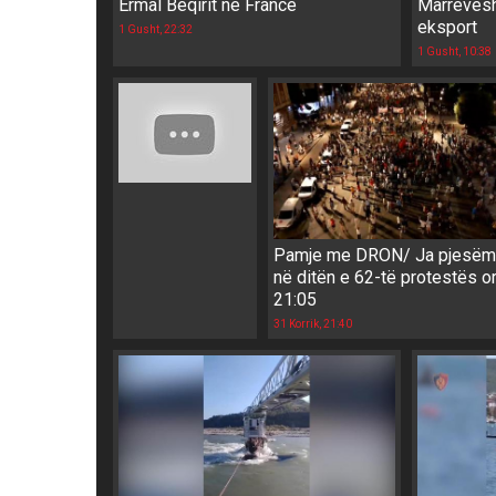
Ermal Beqirit në Francë
Marrëvesh
eksport
1 Gusht, 22:32
1 Gusht, 10:38
Pamje me DRON/ Ja pjesëma
në ditën e 62-të protestës o
21:05
31 Korrik, 21:40