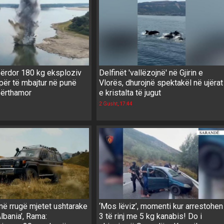
ërdor 180 kg eksploziv
Delfinët 'vallëzojnë' në Gjirin e
për të mbajtur në punë
Vlorës, dhurojnë spektakël në ujërat
bërthamor
e kristalta të jugut
2 Gusht, 17:44
në rrugë mjetet ushtarake
‘Mos lëviz’, momenti kur arrestohen
lbania’, Rama:
3 të rinj me 5 kg kanabis! Do i