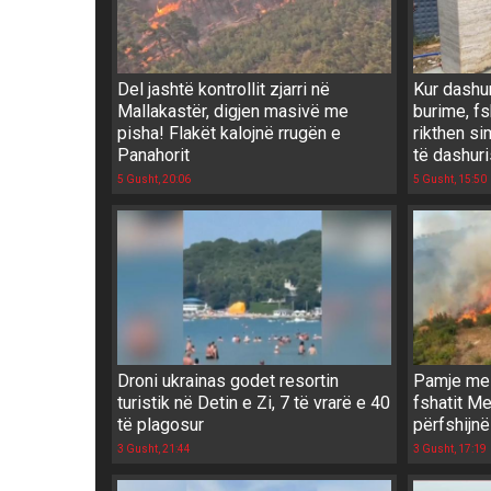
Del jashtë kontrollit zjarri në
Kur dashu
Mallakastër, digjen masivë me
burime, f
pisha! Flakët kalojnë rrugën e
rikthen si
Panahorit
të dashur
5 Gusht, 20:06
5 Gusht, 15:50
Droni ukrainas godet resortin
Pamje me d
turistik në Detin e Zi, 7 të vrarë e 40
fshatit M
të plagosur
përfshijnë 
3 Gusht, 21:44
3 Gusht, 17:19