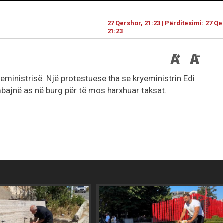
27 Qershor, 21:23 | Përditesimi: 27 Qe
21:23
eministrisë. Një protestuese tha se kryeministrin Edi
mbajnë as në burg për të mos harxhuar taksat.