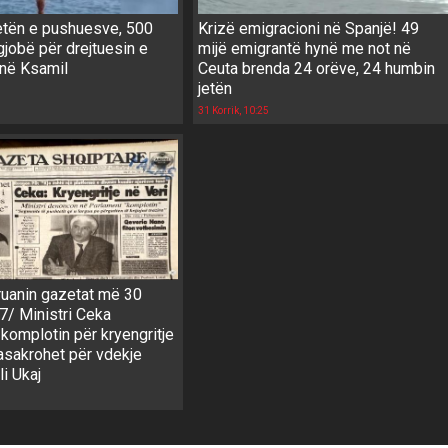
jetën e pushuesve, 500
Krizë emigracioni në Spanjë! 49
gjobë për drejtuesin e
mijë emigrantë hynë me not në
në Ksamil
Ceuta brenda 24 orëve, 24 humbin
jetën
31 Korrik, 10:25
ruanin gazetat më 30
7/ Ministri Ceka
komplotin për kryengritje
asakrohet për vdekje
li Ukaj