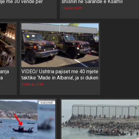
je me 30 vende për
shisnin në Sarandë e Ksamil
1 Gusht, 10:29
rrja
VIDEO/ Ushtria pajiset me 40 mjete
ra
taktike ‘Made in Albania’, ja si duken
31 Korrik, 12:39