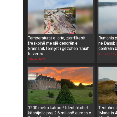
Temperaturat e larta, zjarrfikësit
Rumania p
freskojnë me ujë qendrën e
në Danub 
Gramshit, fëmijët i gëzohen 'shiut'
centralin 
të verës
3 Gusht, 16:15
3 Gusht, 16:29
1200 metra katrorë! Identifikohet
Testohen 
kështjella prej 2.6 milionë eurosh e
‘Made in A