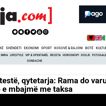
IKË
SHËNDETI
EKONOMI
SPORT
KOSOVË & RAJONI
BOTË
KULTU
Ë MIRA
LIFESTYLE
VIP & SPEKTAKËL
RECETA
HOROSKOPI
DOSJE
FOTOGALE
SONDAZHE
testë, qytetarja: Rama do var
 do e mbajmë me taksa