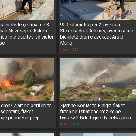
ria niste te çezma me 3
900 kilometra për 2 javë nga
shati Novosej në Kukës
Shkodra drejt Athinës, aventura me
mbolin e traditës së vjetër
biçikletë druri e avokatit Arsid
isë
Muriqi
4 Gusht, 15:51
ron/ Zjarr në periferi të
Zjarr në Kostar të Finiqit, flakët
esopotam, flakët
futen në fshat dhe rrezikojnë
një perimetër prej...
banesat! Ndërhyjnë dy helikopterë
3 Gusht, 16:40