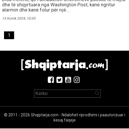
dhe të shqyrtuara nga Washington Post, kanë ngritur
alarmin dhe kanë folur për një...
15 Korrik 2024, 10:05
1
© 2011 - 2026 Shqiptarja.com - Ndalohet riprodhimi i paautorizuar i
kesaj faqeje