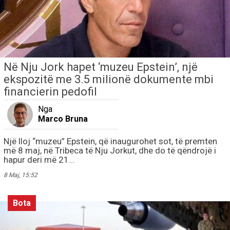
Në Nju Jork hapet ‘muzeu Epstein’, një
ekspozitë me 3.5 milionë dokumente mbi
financierin pedofil
Nga
Marco Bruna
Një lloj “muzeu” Epstein, që inaugurohet sot, të premten
më 8 maj, në Tribeca të Nju Jorkut, dhe do të qëndrojë i
hapur deri më 21...
8 Maj, 15:52
Bota