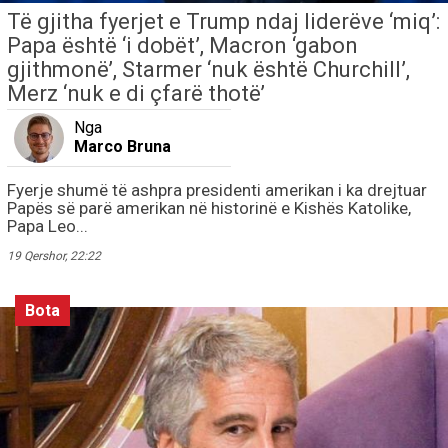
Të gjitha fyerjet e Trump ndaj liderëve ‘miq’:
Papa është ‘i dobët’, Macron ‘gabon
gjithmonë’, Starmer ‘nuk është Churchill’,
Merz ‘nuk e di çfarë thotë’
Nga
Marco Bruna
Fyerje shumë të ashpra presidenti amerikan i ka drejtuar
Papës së parë amerikan në historinë e Kishës Katolike,
Papa Leo...
19 Qershor, 22:22
Bota