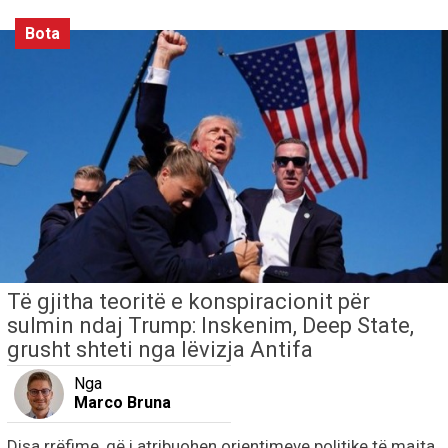
Bota
Të gjitha teoritë e konspiracionit për
sulmin ndaj Trump: Inskenim, Deep State,
grusht shteti nga lëvizja Antifa
Nga
Marco Bruna
Disa rrëfime, që i atribuohen orientimeve politike të majta