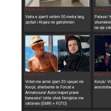
8 Gusht, 21:50
8 Gusht, 21
Vatra e zjarrit vetëm 50 metra larg,
Palasë/ K
spitali i Krujës në gatishmëri
shumëkër
në një vil
8 Gusht, 21:21
8 Gusht, 21
Vritet me armë zjarri 20-vjeçari në
Korçë/ Vr
Korçë, shërbente te Forcat e
arrestohet
Armatosura! Autori kapet pranë
banesës! Ishte shok fëmijërie me
viktimën (EMRI + FOTO)