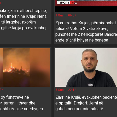
:13
uta zjarri rrethoi shtëpinë’,
9 Gusht, 06:57
ëfen tmerrin në Krujë: Nëna
 të largohej, nxorëm
Zjarri rrethoi Krujën, përmirësohet
 gjithë lagjja po evakuohej
situata! Vetëm 2 vatra aktive,
punohet me 2 helikopterë! Banorë
ende s’janë kthyer në banesa
:34
8 Gusht, 22:14
 dy fshatrave në
Zjarri në Krujë, evakuohen pacient
r, terreni i thyer dhe
e spitalit! Drejtori: Jemi në
ështirësojnë ndërhyrjen
gatishmëri për çdo situatë