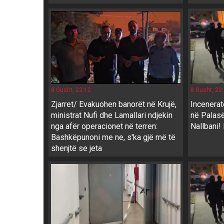
8 Gusht, 22:12
8 Gusht, 22
Zjarret/ Evakuohen banorët në Krujë,
Incenerato
ministrat Nufi dhe Lamallari ndjekin
në Palasë
nga afër operacionet në terren:
Nallbani!
Bashkëpunoni me ne, s'ka gjë më të
shenjtë se jeta