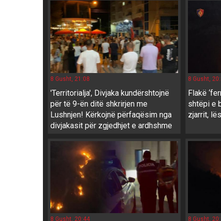
8 Gusht, 21:08
8 Gusht, 20
'Territorialja', Divjaka kundërshtojnë
Flakë ‘fer
për të 9-ën ditë shkrirjen me
shtëpi e 
Lushnjen! Kërkojnë përfaqësim nga
zjarrit, l
divjakasit për zgjedhjet e ardhshme
8 Gusht, 20:44
8 Gusht, 20