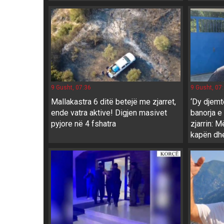
9 Gusht, 07:36
9 Gusht, 07
Mallakastra 6 ditë betejë me zjarret,
‘Dy djemt
ende vatra aktive! Digjen masivet
banorja e
pyjore në 4 fshatra
zjarrin: 
kapën dh