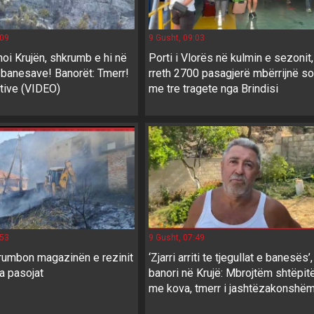
:09
9 Gusht, 09:03
thoi Krujën, shkrumb e hi në
Porti i Vlorës në kulmin e sezonit,
 banesave! Banorët: Tmerr!
rreth 2700 pasagjerë mbërrijnë so
ktive (VIDEO)
me tre tragete nga Brindisi
:53
9 Gusht, 07:49
krumbon magazinën e rezinit
‘Zjarri arriti te tjegullat e banesës’,
ja pasojat
banori në Krujë: Mbrojtëm shtëpit
me kova, tmerr i jashtëzakonshë