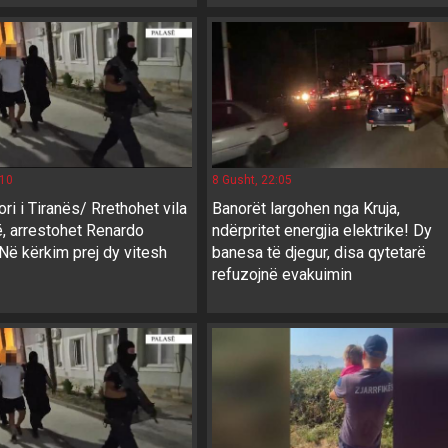
:10
8 Gusht, 22:05
ri i Tiranës/ Rrethohet vila
Banorët largohen nga Kruja,
, arrestohet Renardo
ndërpritet energjia elektrike! Dy
 Në kërkim prej dy vitesh
banesa të djegur, disa qytetarë
refuzojnë evakuimin