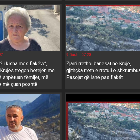
:31
9 Gusht, 07:28
ë i kisha mes flakëve’,
Zjarri rrethoi banesat në Krujë,
 Krujës tregon betejën me
gjithçka rreth e rrotull e shkrumbua
Më shpëtuan fëmijët, më
Pasojat që lanë pas flakët
e më çuan poshtë