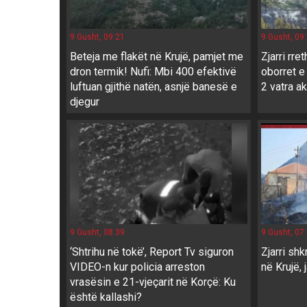
9 Gusht, 09:21
9 Gusht, 09
Beteja me flakët në Krujë, pamjet me
Zjarri rre
dron termik! Nufi: Mbi 400 efektivë
oborret e
luftuan gjithë natën, asnjë banesë e
2 vatra a
djegur
9 Gusht, 08:39
9 Gusht, 07
‘Shtrihu në tokë’, Report Tv siguron
Zjarri sh
VIDEO-n kur policia arreston
në Krujë, 
vrasësin e 21-vjeçarit në Korçë: Ku
është kallashi?