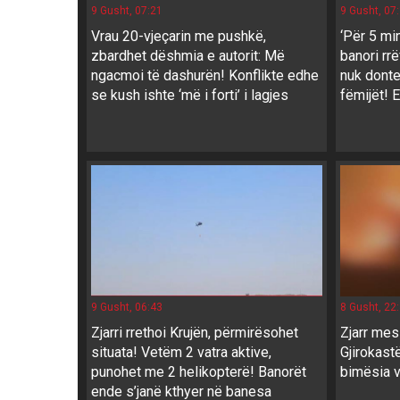
9 Gusht, 07:21
9 Gusht, 07
Vrau 20-vjeçarin me pushkë,
‘Për 5 min
zbardhet dëshmia e autorit: Më
banori rr
ngacmoi të dashurën! Konflikte edhe
nuk donte
se kush ishte ‘më i forti’ i lagjes
fëmijët! E
9 Gusht, 06:43
8 Gusht, 22
Zjarri rrethoi Krujën, përmirësohet
Zjarr mes
situata! Vetëm 2 vatra aktive,
Gjirokastë
punohet me 2 helikopterë! Banorët
bimësia v
ende s’janë kthyer në banesa