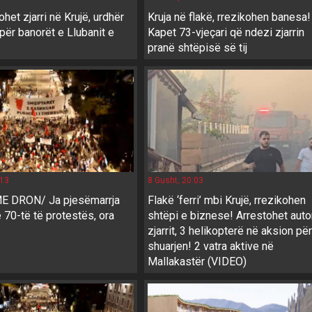
ohet zjarri në Krujë, urdhër
Kruja në flakë, rrezikohen banesa!
për banorët e Llubanit e
Kapet 73-vjeçari që ndezi zjarrin
pranë shtëpisë së tij
:13
8 Gusht, 20:03
 DRON/ Ja pjesëmarrja
Flakë ‘ferri’ mbi Krujë, rrezikohen
e 70-të të protestës, ora
shtëpi e biznese! Arrestohet autor
zjarrit, 3 helikopterë në aksion për
shuarjen! 2 vatra aktive në
Mallakastër (VIDEO)