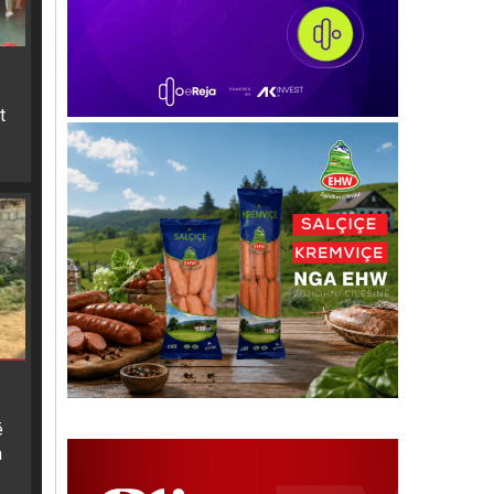
t
ë
m