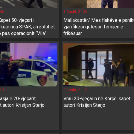
:46
8 Gusht, 21:26
apet 50-vjeçari i
Mallakastër/ Mes flakëve e paniku
kuar nga SPAK, arrestohet
zjarrfikësi qetëson fëmijën e
ë pas operacionit “Vila”
frikësuar
:19
8 Gusht, 21:10
asja e 20-vjeçarit,
Vrau 20-vjeçarin në Korçë, kapet
 autori Kristjan Sterjo
autori Kristjan Sterjo