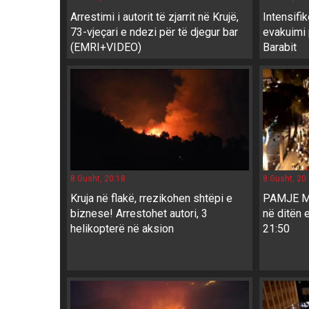
Arrestimi i autorit të zjarrit në Krujë,
Intensifik
73-vjeçari e ndezi për të djegur bar
evakuimi 
(EMRI+VIDEO)
Barabit
8 Gusht, 20:18
8 Gusht, 20
Kruja në flakë, rrezikohen shtëpi e
PAMJE ME
biznese! Arrestohet autori, 3
në ditën 
helikopterë në aksion
21:50