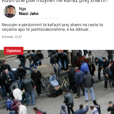
Kush dhe pse mbyllet në kafaz prej xhami?
Nga
Niazi Jaho
Nevojën e përdorimit të kafazit prej xhami në raste të
veçanta apo të jashtëzakonshme, e ka diktuar...
8 Korrik, 12:57
Opinion