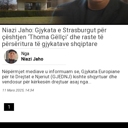
Niazi Jaho: Gjykata e Strasburgut për
çështjen ‘Thoma Gëllçi’ dhe raste të
përsëritura të gjykatave shqiptare
Nga
Niazi Jaho
Nëpërmjet mediave u informuam se, Gjykata Europiane
për të Drejtat e Njeriut (GJEDNJ) kishte shqyrtuar dhe
vendosur për kërkesën drejtuar asaj nga...
11 Mars 2025, 14:34
1