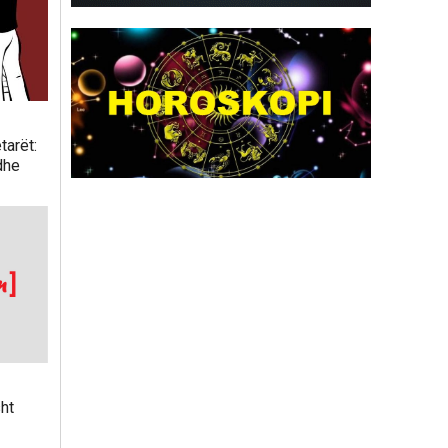
tarët:
dhe
ht