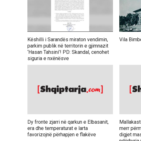
Këshilli i Sarandës miraton vendimin,
Vila Bimb
parkim publik në territorin e gjimnazit
‘Hasan Tahsini’! PD: Skandal, cenohet
siguria e nxënësve
Dy fronte zjarri në qarkun e Elbasanit,
Mallakastë
era dhe temperaturat e larta
merr përm
favorizojnë përhapjen e flakëve
digjet ma
ndërhyrja