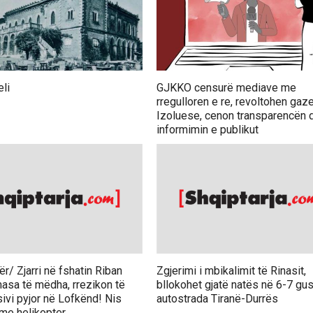
eli
GJKKO censurë mediave me
rregulloren e re, revoltohen gaze
Izoluese, cenon transparencën 
informimin e publikut
r/ Zjarri në fshatin Riban
Zgjerimi i mbikalimit të Rinasit,
asa të mëdha, rrezikon të
bllokohet gjatë natës në 6-7 gus
sivi pyjor në Lofkënd! Nis
autostrada Tiranë-Durrës
 me helikopter