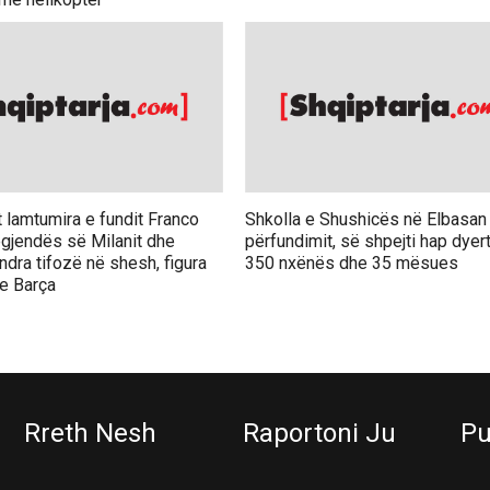
t lamtumira e fundit Franco
Shkolla e Shushicës në Elbasan 
legjendës së Milanit dhe
përfundimit, së shpejti hap dyer
indra tifozë në shesh, figura
350 nxënës dhe 35 mësues
 e Barça
Rreth Nesh
Raportoni Ju
Pu