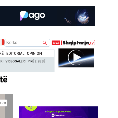
RË
EDITORIAL
OPINION
RI
VIDEOGALERI
PIKË E ZEZË
të
1 / 6