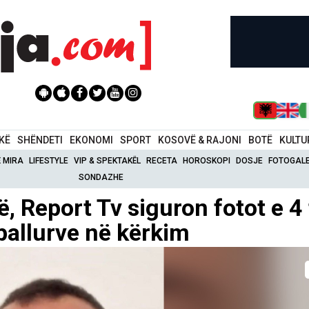
IKË
SHËNDETI
EKONOMI
SPORT
KOSOVË & RAJONI
BOTË
KULTU
Ë MIRA
LIFESTYLE
VIP & SPEKTAKËL
RECETA
HOROSKOPI
DOSJE
FOTOGALE
SONDAZHE
, Report Tv siguron fotot e 4 
pallurve në kërkim