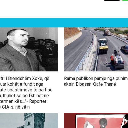
stri i Brendshëm Xoxe, që
Rama publikon pamje nga punim
guar kohët e fundit nga
aksin Elbasan-Qafë Thanë
jatë spastrimeve të partisë
, thuhet se po fshihet në
 Çermenikës…”- Raportet
 CIA-s, në vitin