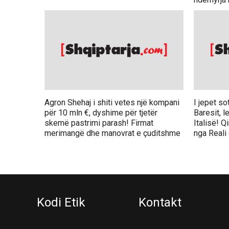
Agron Shehaj i shiti vetes një kompani
I jepet so
për 10 mln €, dyshime për tjetër
Baresit, 
skemë pastrimi parash! Firmat
Italisë! Q
merimangë dhe manovrat e çuditshme
nga Reali
Kodi Etik
Kontakt