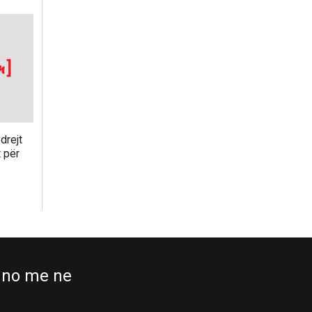
drejt
t për
no me ne