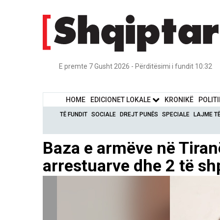
E premte 7 Gusht 2026 - Përditësimi i fundit 10:32
HOME
EDICIONET LOKALE
KRONIKË
POLIT
TË FUNDIT
SOCIALE
DREJT PUNËS
SPECIALE
LAJME T
Baza e armëve në Tiranë
arrestuarve dhe 2 të sh
6 / 6