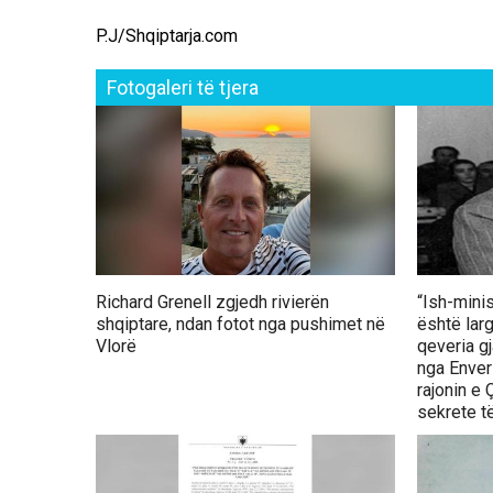
P.J/Shqiptarja.com
Fotogaleri të tjera
Richard Grenell zgjedh rivierën
“Ish-mini
shqiptare, ndan fotot nga pushimet në
është lar
Vlorë
qeveria g
nga Enveri
rajonin e
sekrete të