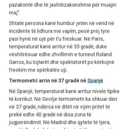
pazakontë dhe të jashtëzakonshme për muajin
maj”.
Shtatë persona kanë humbur jetën në vend në
incidente të lidhura me vapën, pesë prej tyre
pasi hynë në ujë për t’u freskuar. Në Paris,
temperaturat kanë arritur në 35 gradë, duke
vështirësuar edhe zhvillimin e turneut Roland
Garros, ku lojtarët dhe spektatorët po kërkojnë
freskim me spërkatës uji.
Termometri arrin në 37 gradë në
Spanjë
Në Spanjë, temperaturat kanë arritur nivele tipike
të korrikut. Në Sevilje termometri ka shkuar deri
në 37 gradë, ndërsa në ditët në vijim pritet të
prekë edhe 40 gradë në disa zona të
jugperëndimit. Në Madrid dhe qytete të tjera,