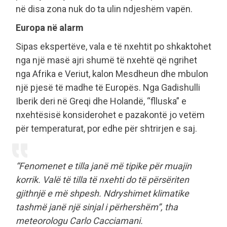
në disa zona nuk do ta ulin ndjeshëm vapën.
Europa në alarm
Sipas ekspertëve, vala e të nxehtit po shkaktohet
nga një masë ajri shumë të nxehtë që ngrihet
nga Afrika e Veriut, kalon Mesdheun dhe mbulon
një pjesë të madhe të Europës. Nga Gadishulli
Iberik deri në Greqi dhe Holandë, “flluska” e
nxehtësisë konsiderohet e pazakontë jo vetëm
për temperaturat, por edhe për shtrirjen e saj.
“Fenomenet e tilla janë më tipike për muajin
korrik. Valë të tilla të nxehti do të përsëriten
gjithnjë e më shpesh. Ndryshimet klimatike
tashmë janë një sinjal i përhershëm”, tha
meteorologu Carlo Cacciamani.