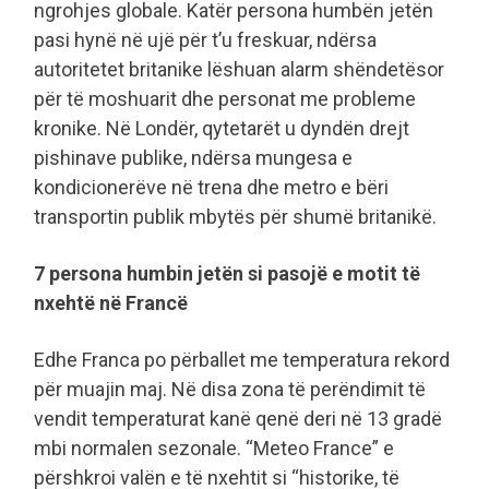
ngrohjes globale. Katër persona humbën jetën
pasi hynë në ujë për t’u freskuar, ndërsa
autoritetet britanike lëshuan alarm shëndetësor
për të moshuarit dhe personat me probleme
kronike. Në Londër, qytetarët u dyndën drejt
pishinave publike, ndërsa mungesa e
kondicionerëve në trena dhe metro e bëri
transportin publik mbytës për shumë britanikë.
7 persona humbin jetën si pasojë e motit të
nxehtë në Francë
Edhe Franca po përballet me temperatura rekord
për muajin maj. Në disa zona të perëndimit të
vendit temperaturat kanë qenë deri në 13 gradë
mbi normalen sezonale. “Meteo France” e
përshkroi valën e të nxehtit si “historike, të