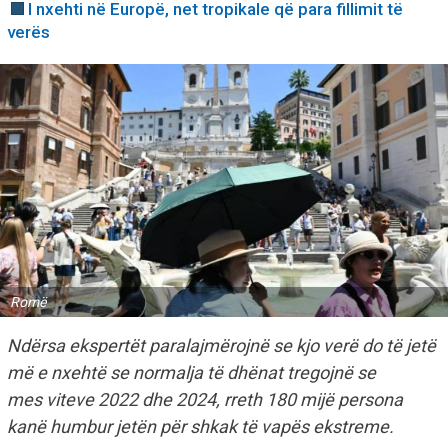
I nxehti në Europë, net tropikale që para fillimit të
verës
Romë
Ndërsa ekspertët paralajmërojnë se kjo verë do të jetë
më e nxehtë se normalja të dhënat tregojnë se
mes viteve 2022 dhe 2024, rreth 180 mijë persona
kanë humbur jetën për shkak të vapës ekstreme.