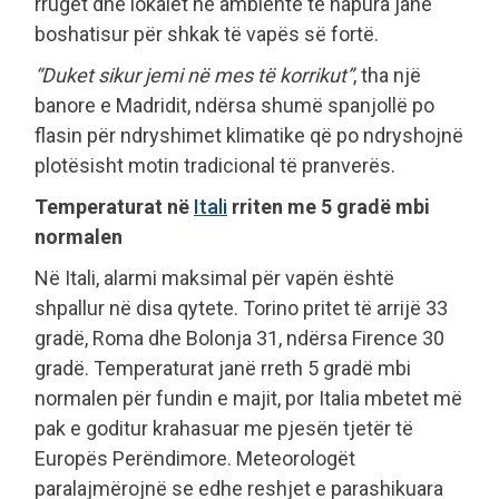
rrugët dhe lokalet në ambiente të hapura janë
boshatisur për shkak të vapës së fortë.
“Duket sikur jemi në mes të korrikut”
, tha një
banore e Madridit, ndërsa shumë spanjollë po
flasin për ndryshimet klimatike që po ndryshojnë
plotësisht motin tradicional të pranverës.
Temperaturat në
Itali
rriten me 5 gradë mbi
normalen
Në Itali, alarmi maksimal për vapën është
shpallur në disa qytete. Torino pritet të arrijë 33
gradë, Roma dhe Bolonja 31, ndërsa Firence 30
gradë. Temperaturat janë rreth 5 gradë mbi
normalen për fundin e majit, por Italia mbetet më
pak e goditur krahasuar me pjesën tjetër të
Europës Perëndimore. Meteorologët
paralajmërojnë se edhe reshjet e parashikuara