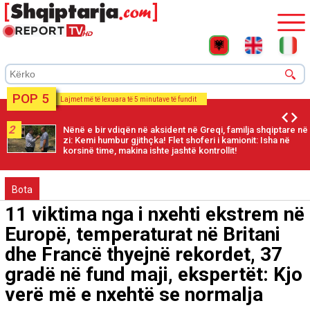
POP 5
Lajmet më të lexuara të 5 minutave të fundit
2
Nënë e bir vdiqën në aksident në Greqi, familja shqiptare në
zi: Kemi humbur gjithçka! Flet shoferi i kamionit: Isha në
korsinë time, makina ishte jashtë kontrollit!
Bota
11 viktima nga i nxehti ekstrem në
Europë, temperaturat në Britani
dhe Francë thyejnë rekordet, 37
gradë në fund maji, ekspertët: Kjo
verë më e nxehtë se normalja