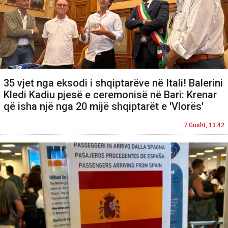
35 vjet nga eksodi i shqiptarëve në Itali! Balerini
Kledi Kadiu pjesë e ceremonisë në Bari: Krenar
që isha një nga 20 mijë shqiptarët e 'Vlorës'
7 Gusht, 13:42