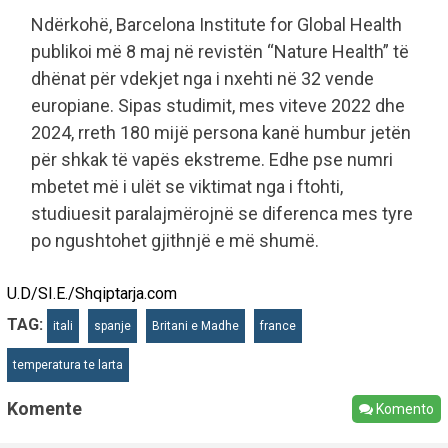
Ndërkohë, Barcelona Institute for Global Health
publikoi më 8 maj në revistën “Nature Health” të
dhënat për vdekjet nga i nxehti në 32 vende
europiane. Sipas studimit, mes viteve 2022 dhe
2024, rreth 180 mijë persona kanë humbur jetën
për shkak të vapës ekstreme. Edhe pse numri
mbetet më i ulët se viktimat nga i ftohti,
studiuesit paralajmërojnë se diferenca mes tyre
po ngushtohet gjithnjë e më shumë.
U.D/SI.E./Shqiptarja.com
TAG:
itali
spanje
Britani e Madhe
france
temperatura te larta
Komente
Komento