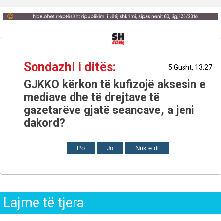
Sondazhi i ditës:
5 Gusht, 13:27
GJKKO kërkon të kufizojë aksesin e
mediave dhe të drejtave të
gazetarëve gjatë seancave, a jeni
dakord?
Po
Jo
Nuk e di
Lajme të tjera