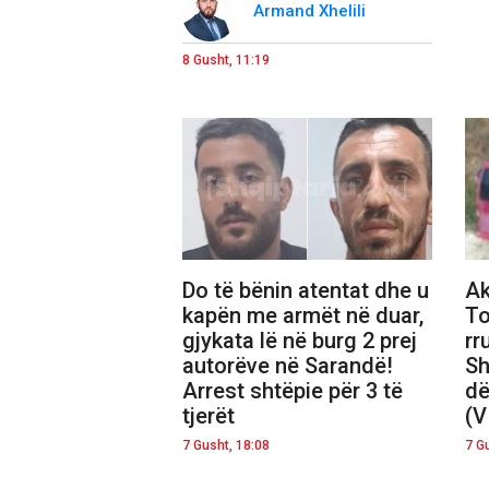
Armand Xhelili
8 Gusht, 11:19
Do të bënin atentat dhe u
Ak
kapën me armët në duar,
To
gjykata lë në burg 2 prej
rr
autorëve në Sarandë!
Sh
Arrest shtëpie për 3 të
dë
tjerët
(V
7 Gusht, 18:08
7 G