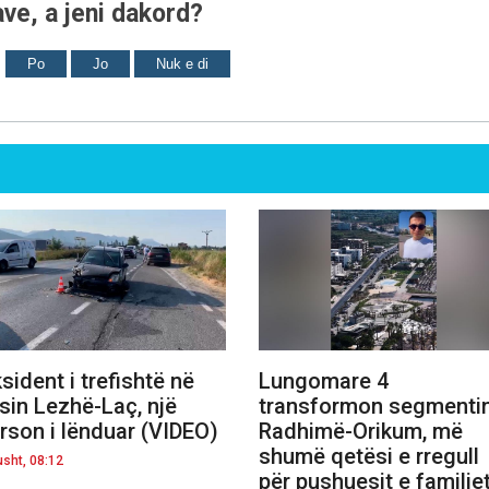
ve, a jeni dakord?
Po
Jo
Nuk e di
sident i trefishtë në
Lungomare 4
sin Lezhë-Laç, një
transformon segmenti
rson i lënduar (VIDEO)
Radhimë-Orikum, më
shumë qetësi e rregull
usht, 08:12
për pushuesit e familj