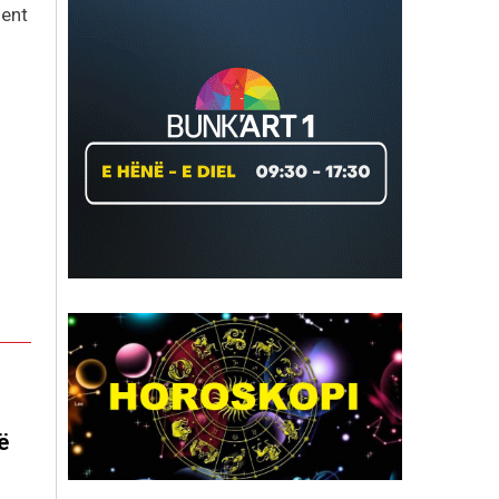
dent
ë