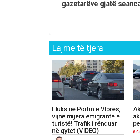
gazetarëve gjatë seanca
Lajme të tjera
Fluks në Portin e Vlorës,
Ak
vijnë mijëra emigrantë e
ak
turistë! Trafik i rënduar
pe
në qytet (VIDEO)
8 G