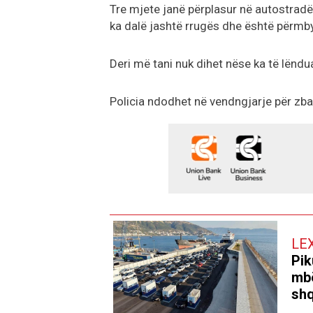
Tre mjete janë përplasur në autostradë
ka dalë jashtë rrugës dhe është përmb
Deri më tani nuk dihet nëse ka të lëndua
Policia ndodhet në vendngjarje për zbar
LE
Pik
mbë
shq