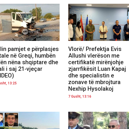
lin pamjet e përplasjes
Vlorë/ Prefektja Evis
tale në Greqi, humbën
Allushi vlerëson me
tën nëna shqiptare dhe
certifikatë mirënjohje
ali i saj 21-vjeçar
zjarrfikësit Luan Kapaj
IDEO)
dhe specialistin e
zonave të mbrojtura
usht, 13:25
Nexhip Hysolakoj
7 Gusht, 13:16