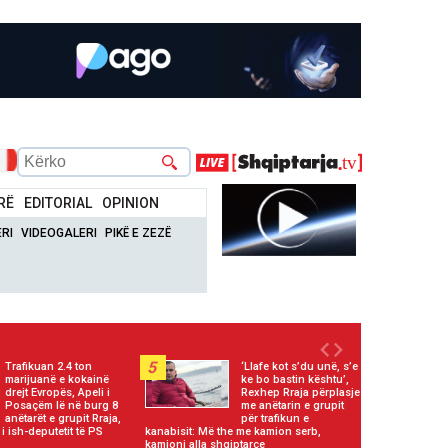
RË
EDITORIAL
OPINION
RI
VIDEOGALERI
PIKË E ZEZË
5
Trafikuan 2.4 ton
‘Llafe kot s’du unë, s’e
marijuanë e kokainë
ke bo bastin kështu’,
drejt Evropës, Apeli i
Rexhep Rraja përplasje
Posaçëm lë në burg 8
me anëtarin e grupit
anëtarët e grupit Rraja,
për trafikun e
 i ish-deputetit të PS
kanabisit: Më the me kamion serb,
kamioni alla shqiptarçe