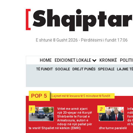
E shtunë 8 Gusht 2026 - Përditësimi i fundit 17:06
HOME
EDICIONET LOKALE
KRONIKË
POLIT
TË FUNDIT
SOCIALE
DREJT PUNËS
SPECIALE
LAJME T
POP 5
Lajmet më të lexuara të 5 minutave të fundit
1
2
Vritet me armë zjarri
Inf
një 20-vjeçar në Korçë!
ndi
Shërbente te Forcat e
for
Armatosura, autori e
do 
ndoqi në një pallat për
n! 
ta vrarë! Shpallet në kërkim (EMRI)
dhe turne paralelë