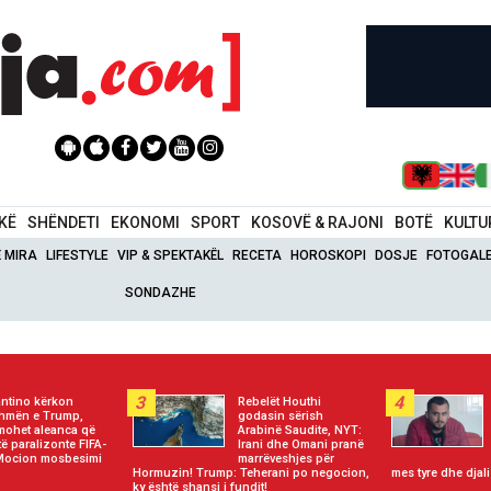
IKË
SHËNDETI
EKONOMI
SPORT
KOSOVË & RAJONI
BOTË
KULTU
Ë MIRA
LIFESTYLE
VIP & SPEKTAKËL
RECETA
HOROSKOPI
DOSJE
FOTOGALE
SONDAZHE
3
4
antino kërkon
Rebelët Houthi
hmën e Trump,
godasin sërish
mohet aleanca që
Arabinë Saudite, NYT:
të paralizonte FIFA-
Irani dhe Omani pranë
Mocion mosbesimi
marrëveshjes për
Hormuzin! Trump: Teherani po negocion,
mes tyre dhe djali
ky është shansi i fundit!