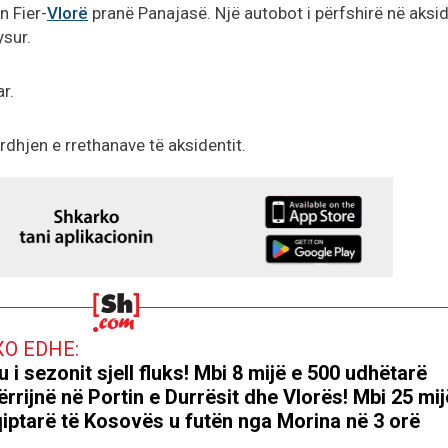
n Fier-
Vlorë
pranë Panajasë. Një autobot i përfshirë në aksi
ysur.
r.
dhjen e rrethanave të aksidentit.
XO EDHE:
u i sezonit sjell fluks! Mbi 8 mijë e 500 udhëtarë
rrijnë në Portin e Durrësit dhe Vlorës! Mbi 25 mij
iptarë të Kosovës u futën nga Morina në 3 orë