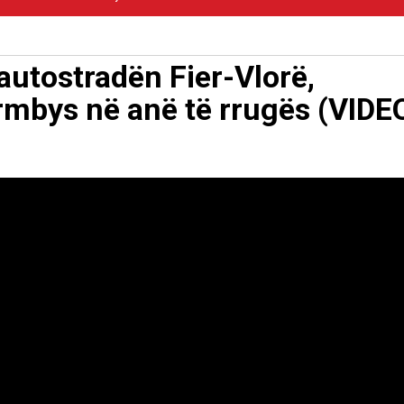
 autostradën Fier-Vlorë,
rmbys në anë të rrugës (VIDE