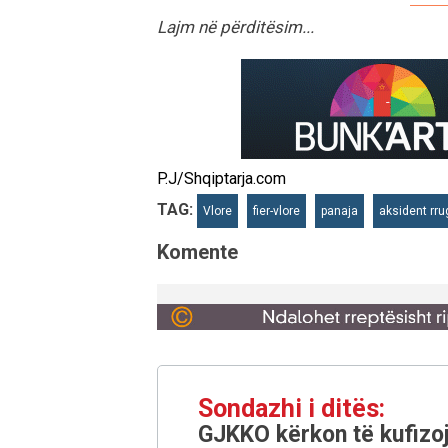
Lajm në përditësim...
P.J/Shqiptarja.com
TAG:
Vlore
fier-vlore
panaja
aksident rru
Komente
Sondazhi i ditës:
GJKKO kërkon të kufizoj