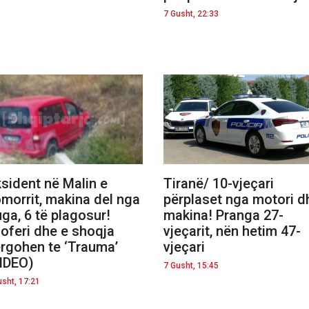
7 Gusht, 22:33
sident në Malin e
Tiranë/ 10-vjeçari
morrit, makina del nga
përplaset nga motori d
uga, 6 të plagosur!
makina! Pranga 27-
oferi dhe e shoqja
vjeçarit, nën hetim 47-
rgohen te ‘Trauma’
vjeçari
IDEO)
7 Gusht, 15:45
usht, 17:21