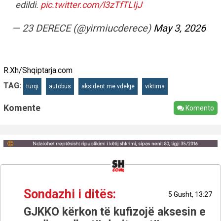
edildi.
pic.twitter.com/l3zTfTLIjJ
— 23 DERECE (@yirmiucderece)
May 3, 2026
R.Xh/Shqiptarja.com
TAG:
turqi
autobus
aksident me vdekje
viktima
Komente
Komento
Sondazhi i ditës:
5 Gusht, 13:27
GJKKO kërkon të kufizojë aksesin e