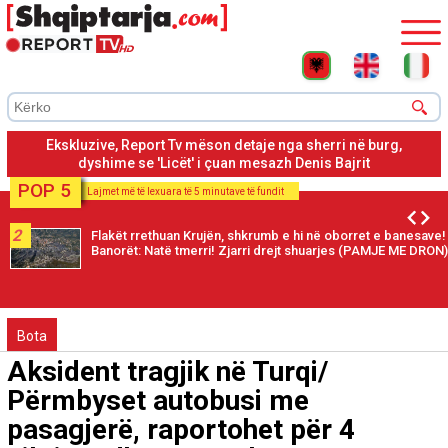
Ekskluzive, Drejtoria e Përgjithshme e Burgjeve ka nisur hetim
disiplinor për 8 policë të Burgut të Fierit
POP 5
Lajmet më të lexuara të 5 minutave të fundit
2
Flakët rrethuan Krujën, shkrumb e hi në oborret e banesave!
Banorët: Natë tmerri! Zjarri drejt shuarjes (PAMJE ME DRON)
Bota
Aksident tragjik në Turqi/
Përmbyset autobusi me
pasagjerë, raportohet për 4