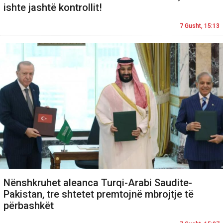
ishte jashtë kontrollit!
7 Gusht, 15:13
Nënshkruhet aleanca Turqi-Arabi Saudite-
Pakistan, tre shtetet premtojnë mbrojtje të
përbashkët