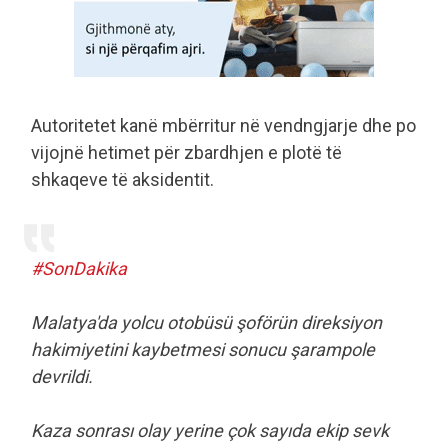
Autoritetet kanë mbërritur në vendngjarje dhe po
vijojnë hetimet për zbardhjen e plotë të
shkaqeve të aksidentit.
#SonDakika
Malatya'da yolcu otobüsü şoförün direksiyon
hakimiyetini kaybetmesi sonucu şarampole
devrildi.
Kaza sonrası olay yerine çok sayıda ekip sevk