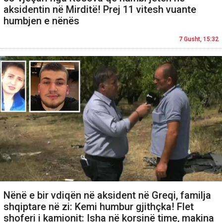
aksidentin në Mirditë! Prej 11 vitesh vuante
humbjen e nënës
7 Gusht, 15:32
Nënë e bir vdiqën në aksident në Greqi, familja
shqiptare në zi: Kemi humbur gjithçka! Flet
shoferi i kamionit: Isha në korsinë time, makina