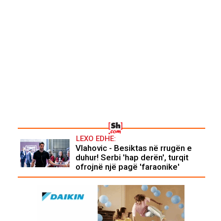
LEXO EDHE:
Vlahovic - Besiktas në rrugën e
duhur! Serbi 'hap derën', turqit
ofrojnë një pagë 'faraonike'