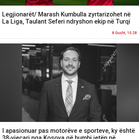
Legjionarët/ Marash Kumbulla zyrtarizohet në
La Liga, Taulant Seferi ndryshon ekip në Turqi
8 Gusht, 10:28
I apasionuar pas motorëve e sporteve, ky është
38-vjeçari nga Kosova që humbi jetën në