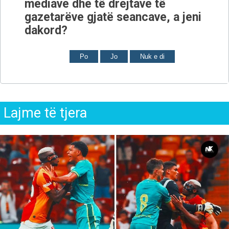
mediave dhe të drejtave të
gazetarëve gjatë seancave, a jeni
dakord?
Po
Jo
Nuk e di
Lajme të tjera