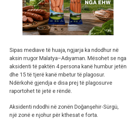
Sipas mediave të huaja, ngjarja ka ndodhur në
aksin rrugor Malatya–Adıyaman. Mësohet se nga
aksidenti të paktën 4 persona kanë humbur jetën
dhe 15 të tjerë kanë mbetur të plagosur.
Ndërkohë gjendja e disa prej të plagosurve
raportohet të jetë e rëndë.
Aksidenti ndodhi në zonën Doğanşehir-Sürgü,
një zonë e njohur për kthesat e forta.