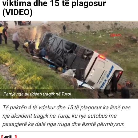
viktima dhe 15 të plagosur
(VIDEO)
Pamje nga aksidenti tragjik në Turqi
Të paktën 4 të vdekur dhe 15 të plagosur ka lënë pas
një aksident tragjik në Turqi, ku një autobus me
pasagjerë ka dalë nga rruga dhe është përmbysur.