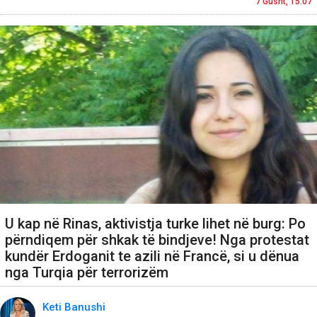
7 Gusht, 15:07
U kap në Rinas, aktivistja turke lihet në burg: Po
përndiqem për shkak të bindjeve! Nga protestat
kundër Erdoganit te azili në Francë, si u dënua
nga Turqia për terrorizëm
Keti Banushi