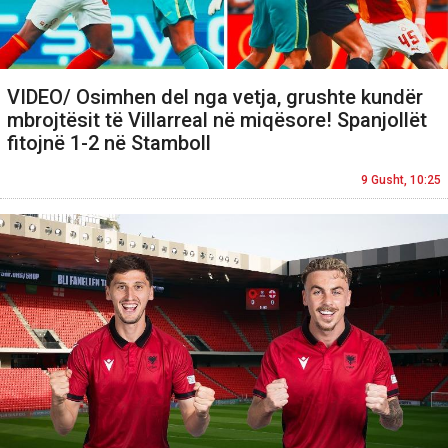
VIDEO/ Osimhen del nga vetja, grushte kundër
mbrojtësit të Villarreal në miqësore! Spanjollët
fitojnë 1-2 në Stamboll
9 Gusht, 10:25