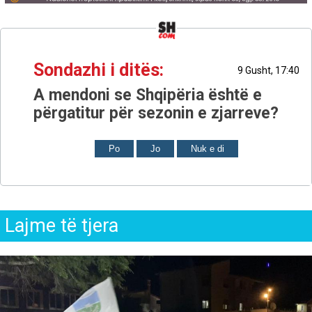
Sondazhi i ditës:
9 Gusht, 17:40
A mendoni se Shqipëria është e
përgatitur për sezonin e zjarreve?
Po
Jo
Nuk e di
Lajme të tjera