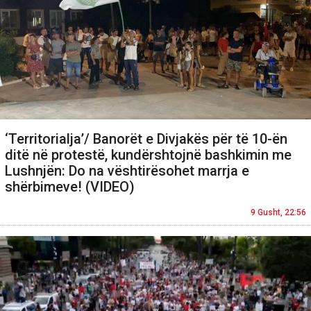
‘Territorialja’/ Banorët e Divjakës për të 10-ën
ditë në protestë, kundërshtojnë bashkimin me
Lushnjën: Do na vështirësohet marrja e
shërbimeve! (VIDEO)
9 Gusht, 22:56