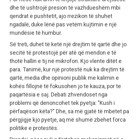
dhe të ushtrojë presion të vazhdueshëm mbi
qendrat e pushtetit, ajo rrezikon të shuhet
ngadalë, duke lënë pas vetëm kujtimin e një
mundësie të humbur.
Së treti, duhet të ketë një drejtim të qartë dhe jo
secitë të protestojë për atë që mendon e të
thotë hallin e tij në mikrofon. Kjo vlente ditët e
para. Tanimë, kur një protestë nuk ka drejtim të
qartë, media dhe opinioni publik me kalimin e
kohës fillojnë të fokusohen jo te kauza, por te
paqartësia e saj. Debati zhvendoset nga
problemi që denoncohet tek pyetja: "Kush i
përfaqëson këta?" Dhe, sa më gjatë të mbetet pa
përgjigje kjo pyetje, aq më shumë zbehet forca
politike e protestës.