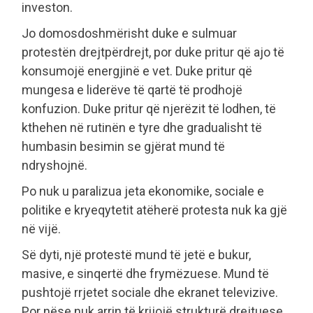
investon.
Jo domosdoshmërisht duke e sulmuar
protestën drejtpërdrejt, por duke pritur që ajo të
konsumojë energjinë e vet. Duke pritur që
mungesa e liderëve të qartë të prodhojë
konfuzion. Duke pritur që njerëzit të lodhen, të
kthehen në rutinën e tyre dhe gradualisht të
humbasin besimin se gjërat mund të
ndryshojnë.
Po nuk u paralizua jeta ekonomike, sociale e
politike e kryeqytetit atëherë protesta nuk ka gjë
në vijë.
Së dyti, një protestë mund të jetë e bukur,
masive, e sinqertë dhe frymëzuese. Mund të
pushtojë rrjetet sociale dhe ekranet televizive.
Por nëse nuk arrin të krijojë strukturë drejtuese