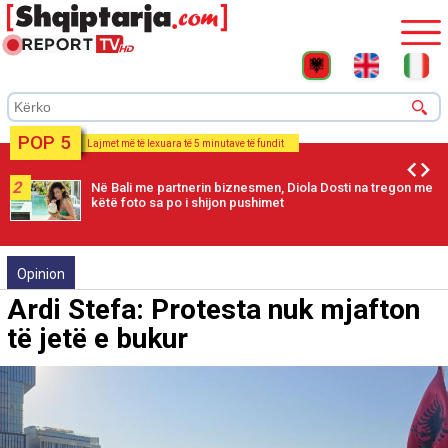
POP 5
Lajmet më të lexuara të 5 minutave të fundit
2
Në Bali me partnerin biznesmen, Diola Dosti na tregon me
këtë foto sa po i shijon pushimet
Opinion
Ardi Stefa: Protesta nuk mjafton
të jetë e bukur