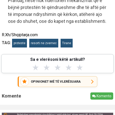
Prandaj, nëse nuk ndërtohen mekanizmat që e
bëjnë protestën të qëndrueshme dhe të aftë për
të imponuar ndryshimin që kërkon, atëherë ajo
ose do shuhet, ose do kapet nga establishmenti.
R.Xh/Shqiptarja.com
TAG:
proteste
resorti ne zvernec
Tirane
Sa e vlerësoni këtë artikull?
★
★
★
★
★
OPINIONET MË TË VLERËSUARA
Komente
Komento