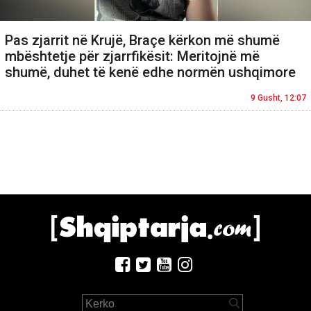
Pas zjarrit në Krujë, Braçe kërkon më shumë
mbështetje për zjarrfikësit: Meritojnë më
shumë, duhet të kenë edhe normën ushqimore
9 Gusht, 12:07