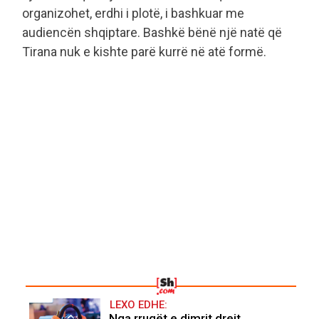
organizohet, erdhi i plotë, i bashkuar me
audiencën shqiptare. Bashkë bënë një natë që
Tirana nuk e kishte parë kurrë në atë formë.
LEXO EDHE:
Nga rrugët e dimrit drejt