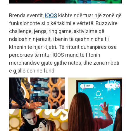
Brenda eventit,
IQOS
kishte ndërtuar një zonë që
funksiononte si pikë takimi e vërtetë. Buzzwire
challenge, jenga, ring game, aktivizime që
ndaloshin njerëzit, i bënin të qeshnin dhe t'i
kthenin te njëri-tjetri. Të rriturit duhanpirës ose
përdorues të rritur IQOS mund të fitonin
merchandise gjatë gjithë natës, dhe zona mbeti
e gjallë deri në fund.