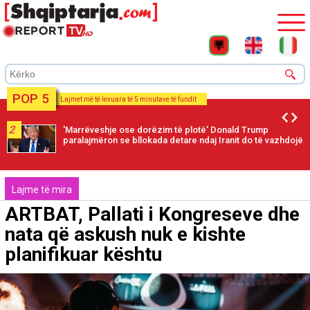
POP 5
Lajmet më të lexuara të 5 minutave të fundit
2
'Marrëveshje ose dorëzim të plotë' Donald Trump
paralajmëron se bllokada detare ndaj Iranit do të vazhdojë
Lajme të mira
ARTBAT, Pallati i Kongreseve dhe
nata që askush nuk e kishte
planifikuar kështu