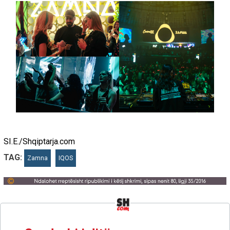
SI.E./Shqiptarja.com
TAG:
Zamna
IQOS