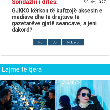
Sondazhi i ditës:
5 Gusht, 13:27
GJKKO kërkon të kufizojë aksesin e
mediave dhe të drejtave të
gazetarëve gjatë seancave, a jeni
dakord?
Po
Jo
Nuk e di
Lajme të tjera