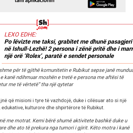
LEXO EDHE:
Po lëvizte me taksi, grabitet me dhunë pasagjeri
në Ishull-Lezhë! 2 persona i zënë pritë dhe i marr
një orë ‘Rolex’, paratë e sendet personale
shme për të gjithë komunitetin e Rubikut sepse janë mundu
inj e kanë ndihmuar moshën e tretë e persona me aftësi të
ur me të vërtetë” tha një qytetar
 që misioni i tyre të vazhdojë, duke i cilësuar ato si një
 edukative, kulturore dhe shpirtërore të Rubikut.
ë me motrat. Kemi bërë shumë aktivitete bashkë duke u
re dhe ato të prekura nga tumori i gjirit. Këto motra i kanë