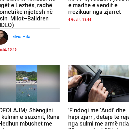
ugët e Lezhës, radhë
e madhe e vendit e
lometrike mjetesh në
rrezikuar nga zjarret
sin Milot–Balldren
4 Gusht, 18:44
IDEO)
Elvis Hila
usht, 10:46
DEOLAJM/ Shëngjini
'E ndoqi me ‘Audi’ dhe
 kulmin e sezonit, Rana
hapi zjarr', detaje të rej
Hedhun mbushet me
nga sulmi me armë nda