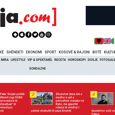
IKË
SHËNDETI
EKONOMI
SPORT
KOSOVË & RAJONI
BOTË
KULTU
Ë MIRA
LIFESTYLE
VIP & SPEKTAKËL
RECETA
HOROSKOPI
DOSJE
FOTOGALE
SONDAZHE
3
4
 Pata: Sinjali politik
Zbulohet stera më e
atifikimit nga SHBA
madhe e ujit e
'procedurë të
periudhës romake në
shpejtuar' të
Bylis, me gjashtë
rëveshjes
ndarje të mëdha! I
inë
përket shekullit III para Krishtit
kasetofon solli vr
Patos