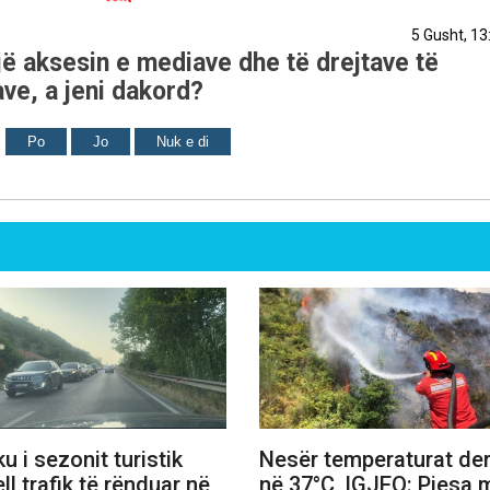
5 Gusht, 13
ë aksesin e mediave dhe të drejtave të
ve, a jeni dakord?
Po
Jo
Nuk e di
ku i sezonit turistik
Nesër temperaturat der
ell trafik të rënduar në
në 37°C, IGJEO: Pjesa 