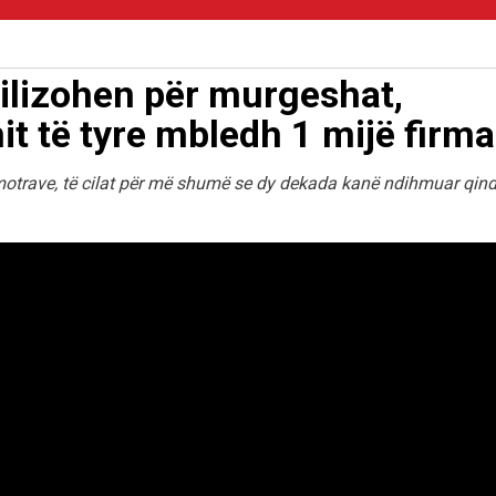
ilizohen për murgeshat,
it të tyre mbledh 1 mijë firma
ë motrave, të cilat për më shumë se dy dekada kanë ndihmuar qin