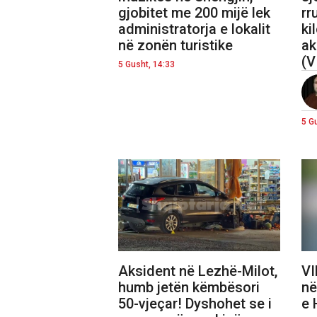
gjobitet me 200 mijë lek
rr
administratorja e lokalit
ki
në zonën turistike
ak
(V
5 Gusht, 14:33
5 G
Aksident në Lezhë-Milot,
VI
humb jetën këmbësori
në
50-vjeçar! Dyshohet se i
e 