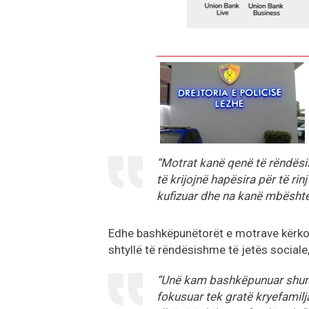
“Motrat kanë qenë të rëndësi
të krijojnë hapësira për të r
kufizuar dhe na kanë mbështet
Edhe bashkëpunëtorët e motrave kërkojnë
shtyllë të rëndësishme të jetës sociale,
“Unë kam bashkëpunuar shum
fokusuar tek gratë kryefamilja