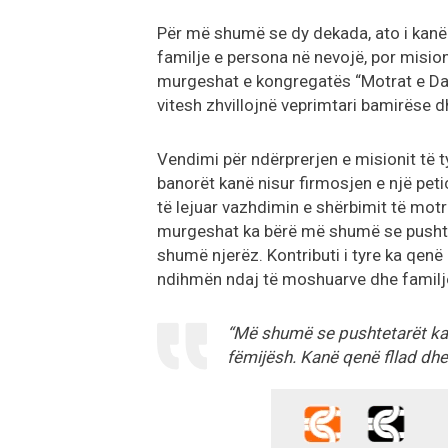
Për më shumë se dy dekada, ato i kanë
familje e persona në nevojë, por misioni
murgeshat e kongregatës “Motrat e Das
vitesh zhvillojnë veprimtari bamirëse d
Vendimi për ndërprerjen e misionit të t
banorët kanë nisur firmosjen e një pet
të lejuar vazhdimin e shërbimit të mot
murgeshat ka bërë më shumë se pushtet
shumë njerëz. Kontributi i tyre ka qen
ndihmën ndaj të moshuarve dhe familj
“Më shumë se pushtetarët kanë
fëmijësh. Kanë qenë fllad dhe 