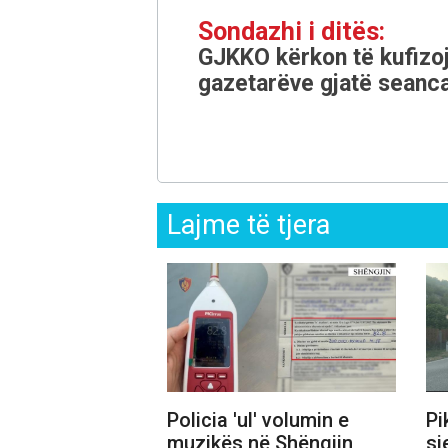
Sondazhi i ditës:
GJKKO kërkon të kufizoj
gazetarëve gjatë seanca
Lajme të tjera
Policia 'ul' volumin e
Pi
muzikës në Shëngjin,
sj