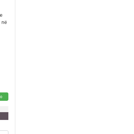
ve
” në
o