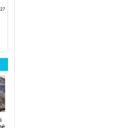
:27
i
më