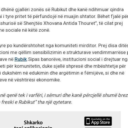
 dhënë gjallëri zonës së Rubikut dhe kanë ndihmuar qindra
 i tyre pritet të përfundojë në muajin shtator. Bëhet fjalë për
hurisë së Shenjtës Xhovana Antida Thouret”, të cilat prej
he sociale në këtë zonë.
yre po kundërshtohet nga komuniteti mirditor. Prej disa ditë
icioni me qëllim sensibilizimin e strukturave vendimmarrëse 
rave në
Rubik
.Sipas banorëve, institucioni social i drejtuar ng
i për komunitetin, duke sjellë shpresë dhe mbështetje për
ë i dukshëm në edukimin dhe argëtimin e fëmijëve, si dhe në
eve në vështirësi ekonomike.
 qenë tek i varfëri, i sëmuri dhe kanë përcjellë shumë brez
freski e Rubikut” tha një qytetare.