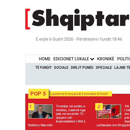
E enjte 6 Gusht 2026 - Përditësimi i fundit 18:46
HOME
EDICIONET LOKALE
KRONIKË
POLIT
TË FUNDIT
SOCIALE
DREJT PUNËS
SPECIALE
LAJME T
POP 5
Lajmet më të lexuara të 5 minutave të fundit
1
2
Trishtim në botën e
Ylli
medias, ndahet nga
i r
jeta në moshën 71-
me 
vjeçare ish-
për
kryeredaktori i RAI-t,
mar
Stefano Marcelli
ushtarake me Shqipër