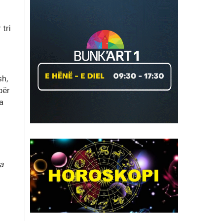
 tri
sh,
për
a
a