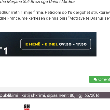
ha Marjana Suli Brozi nga Unioni Mirdita.
dhur rreth 1 mijë firma. Peticioni do t’u dërgohet struktura
i dhe Francë, me kërkesën që misioni i “Motrave të Dashurisë
Koment