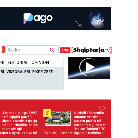
RË
EDITORIAL
OPINION
RI
VIDEOGALERI
PIKË E ZEZË
5
U ekstradua nga SHBA
Këshilli i Sarandës
në Shqipëri pas 30
miraton vendimin,
vitesh, zbardhet dosja
parkim publik në
e Sokol Hoxhës: Si një
territorin e gjimnazit
sherr për një
‘Hasan Tahsini’! PD:
asjen e dy vëllezërve në
Skandal, cenohet siguria e nxënësve