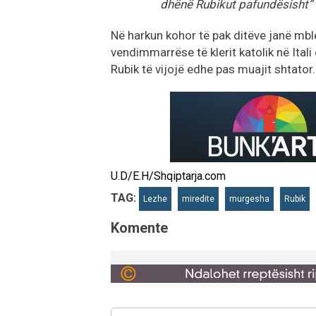
dhënë Rubikut pafundësisht” t
Në harkun kohor të pak ditëve janë mble
vendimmarrëse të klerit katolik në Ital
Rubik të vijojë edhe pas muajit shtator.
U.D/E.H/Shqiptarja.com
TAG:
Lezhe
miredite
murgesha
Rubik
Komente