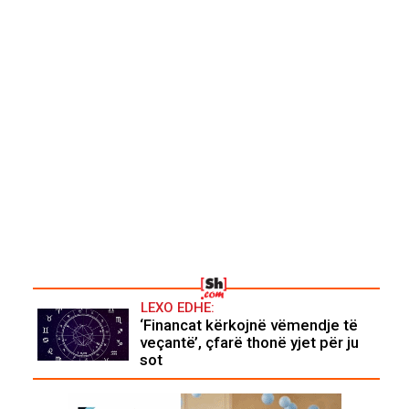
LEXO EDHE:
‘Financat kërkojnë vëmendje të
veçantë’, çfarë thonë yjet për ju
sot