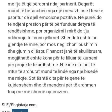
me fjalët që përdorni ndaj partnerit. Beqarët
mund të befasohen nga një mesazh ose ftesë e
papritur që sjell emocione pozitive. Në punë, do
të ndjeni presion për të përfunduar detyra të
rëndësishme, por organizimi i mirë do t’ju
ndihmojë të arrini qëllimet. Shëndeti është në
gjendje të mirë, por mos neglizhoni pushimin
dhe gjumin cilësor. Financat janë të ekuilibruara,
megjithatë është koha për të filluar të kurseni
për projekte të ardhshme. Një ide e re për të
rritur të ardhurat mund të lindë nga një bisedë
me miqtë. Sot është dita për të qenë të
kujdesshëm dhe të mendoni për të ardhmen
tuaj me më shumë optimizëm.
SI.E./Shqiptarja.com