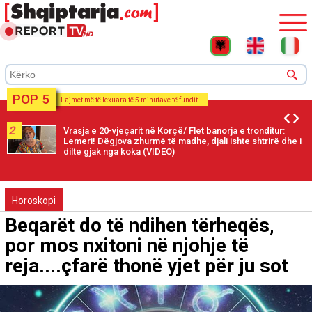
POP 5
Lajmet më të lexuara të 5 minutave të fundit
2
Vrasja e 20-vjeçarit në Korçë/ Flet banorja e tronditur:
Lemeri! Dëgjova zhurmë të madhe, djali ishte shtrirë dhe i
dilte gjak nga koka (VIDEO)
Horoskopi
Beqarët do të ndihen tërheqës,
por mos nxitoni në njohje të
reja....çfarë thonë yjet për ju sot