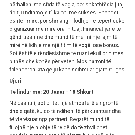
përballeni me sfida të vogla, por shkathtësia juaj
do t’ju ndihmojë t’i kaloni me sukses. Shëndeti
është i mirë, por shmangni lodhjen e tepërt duke
organizuar më mirë orarin tuaj. Financat janë të
qëndrueshme dhe mund të merrni një lajm të
mirë në lidhje me një fitim të vogël ose bonus.
Sot është e rëndësishme të ruani ekuilibrin mes
punës dhe kohës për veten. Mos harroni të
falënderoni ata që ju kanë ndihmuar gjatë rrugës.
Ujori
Të lindur më: 20 Janar - 18 Shkurt
Në dashuri, sot pritet një atmosferë e ngrohtë
dhe e qetë, ku do të ndiheni të përkushtuar dhe
të vlerësuar nga partneri. Beqarët mund të
fillojnë një njohje të re që do të zhvillohet