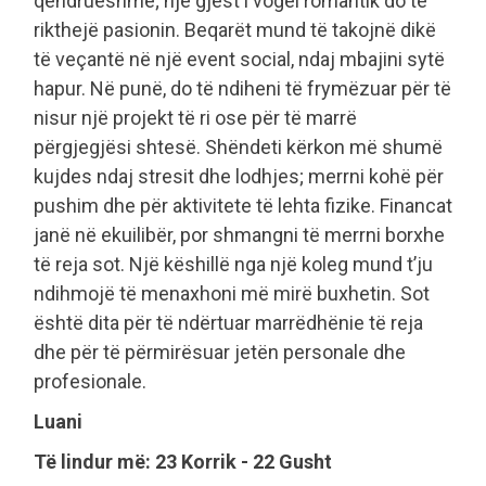
qëndrueshme; një gjest i vogël romantik do të
rikthejë pasionin. Beqarët mund të takojnë dikë
të veçantë në një event social, ndaj mbajini sytë
hapur. Në punë, do të ndiheni të frymëzuar për të
nisur një projekt të ri ose për të marrë
përgjegjësi shtesë. Shëndeti kërkon më shumë
kujdes ndaj stresit dhe lodhjes; merrni kohë për
pushim dhe për aktivitete të lehta fizike. Financat
janë në ekuilibër, por shmangni të merrni borxhe
të reja sot. Një këshillë nga një koleg mund t’ju
ndihmojë të menaxhoni më mirë buxhetin. Sot
është dita për të ndërtuar marrëdhënie të reja
dhe për të përmirësuar jetën personale dhe
profesionale.
Luani
Të lindur më: 23 Korrik - 22 Gusht