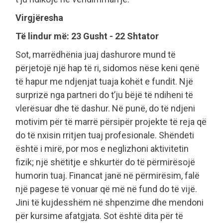
Virgjëresha
Të lindur më: 23 Gusht - 22 Shtator
Sot, marrëdhënia juaj dashurore mund të
përjetojë një hap të ri, sidomos nëse keni qenë
të hapur me ndjenjat tuaja kohët e fundit. Një
surprizë nga partneri do t’ju bëjë të ndiheni të
vlerësuar dhe të dashur. Në punë, do të ndjeni
motivim për të marrë përsipër projekte të reja që
do të nxisin rritjen tuaj profesionale. Shëndeti
është i mirë, por mos e neglizhoni aktivitetin
fizik; një shëtitje e shkurtër do të përmirësojë
humorin tuaj. Financat janë në përmirësim, falë
një pagese të vonuar që më në fund do të vijë.
Jini të kujdesshëm në shpenzime dhe mendoni
për kursime afatgjata. Sot është dita për të