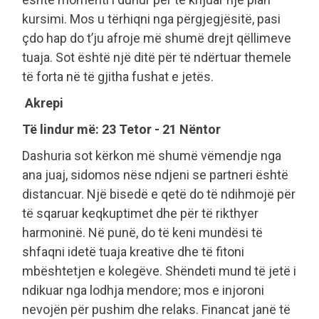
kursimi. Mos u tërhiqni nga përgjegjësitë, pasi
çdo hap do t’ju afroje më shumë drejt qëllimeve
tuaja. Sot është një ditë për të ndërtuar themele
të forta në të gjitha fushat e jetës.
Akrepi
Të lindur më: 23 Tetor - 21 Nëntor
Dashuria sot kërkon më shumë vëmendje nga
ana juaj, sidomos nëse ndjeni se partneri është
distancuar. Një bisedë e qetë do të ndihmojë për
të sqaruar keqkuptimet dhe për të rikthyer
harmoninë. Në punë, do të keni mundësi të
shfaqni idetë tuaja kreative dhe të fitoni
mbështetjen e kolegëve. Shëndeti mund të jetë i
ndikuar nga lodhja mendore; mos e injoroni
nevojën për pushim dhe relaks. Financat janë të