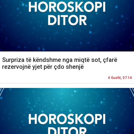
Surpriza të këndshme nga miqtë sot, çfarë
rezervojnë yjet për çdo shenjë
4 Gusht, 07:14