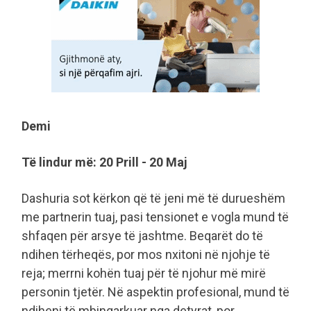
Demi
Të lindur më: 20 Prill - 20 Maj
Dashuria sot kërkon që të jeni më të durueshëm
me partnerin tuaj, pasi tensionet e vogla mund të
shfaqen për arsye të jashtme. Beqarët do të
ndihen tërheqës, por mos nxitoni në njohje të
reja; merrni kohën tuaj për të njohur më mirë
personin tjetër. Në aspektin profesional, mund të
ndiheni të mbingarkuar nga detyrat, por