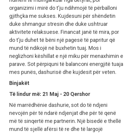
organizimi i mirë do t’ju ndihmojë të përballoni
gjithçka me sukses. Kujdesuni për shëndetin
duke shmangur stresin dhe duke ushtruar
aktivitete relaksuese. Financat janë të mira, por
do t’ju duhet të bëni një pagesë të papritur që
mund të ndikojë në buxhetin tuaj. Mos i
neglizhoni këshillat e një miku për menaxhimin e
parave. Sot përpiquni të balanconi energjitë tuaja
mes punës, dashurisë dhe kujdesit për veten.
Binjakët
Të lindur më: 21 Maj - 20 Qershor
Në marrëdhënie dashurie, sot do të ndjeni
nevojën për të ndarë ndjenjat dhe për të qenë
më të sinqertë me partnerin. Një bisedë e thellë
mund të sjellë afërsi të re dhe të largojë