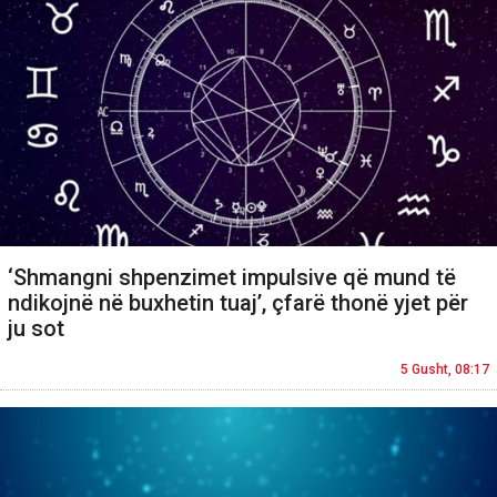
‘Shmangni shpenzimet impulsive që mund të
ndikojnë në buxhetin tuaj’, çfarë thonë yjet për
ju sot
5 Gusht, 08:17