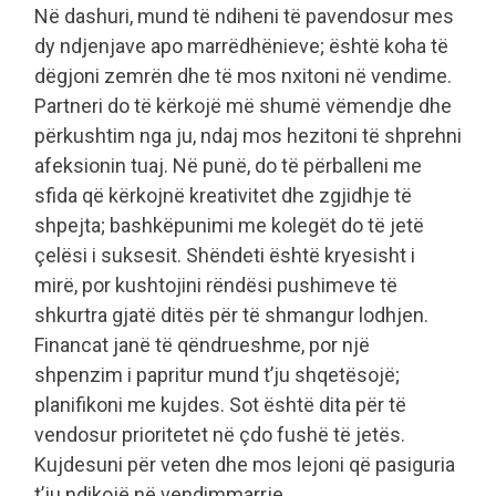
Në dashuri, mund të ndiheni të pavendosur mes
dy ndjenjave apo marrëdhënieve; është koha të
dëgjoni zemrën dhe të mos nxitoni në vendime.
Partneri do të kërkojë më shumë vëmendje dhe
përkushtim nga ju, ndaj mos hezitoni të shprehni
afeksionin tuaj. Në punë, do të përballeni me
sfida që kërkojnë kreativitet dhe zgjidhje të
shpejta; bashkëpunimi me kolegët do të jetë
çelësi i suksesit. Shëndeti është kryesisht i
mirë, por kushtojini rëndësi pushimeve të
shkurtra gjatë ditës për të shmangur lodhjen.
Financat janë të qëndrueshme, por një
shpenzim i papritur mund t’ju shqetësojë;
planifikoni me kujdes. Sot është dita për të
vendosur prioritetet në çdo fushë të jetës.
Kujdesuni për veten dhe mos lejoni që pasiguria
t’ju ndikojë në vendimmarrje.