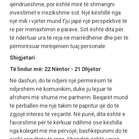
qëndrueshme, por është mirë të shmangni
investimet e rrezikshme sot. Një këshillë nga
një mik i vjetër mund t’ju japë një perspektivë të
re për menaxhimin e parave. Sot është dita për
të ndërtuar ura të reja në marrëdhënie dhe për të
përmirësuar mirëqenien tuaj personale.
Shigjetari
Të lindur më: 22 Nëntor - 21 Dhjetor
Në dashuri, do të ndjeni një përmirësim të
ndjeshëm në komunikim, duke ju lejuar të
afroheni më shumë me partnerin. Beqarët mund
të përballen me një takim të papritur që do të
zgjojë interes të veçantë. Në punë, dita është e
favorshme për të kërkuar ndihmë ose këshilla
nga kolegët më me përvojë; bashkëpunimi do të