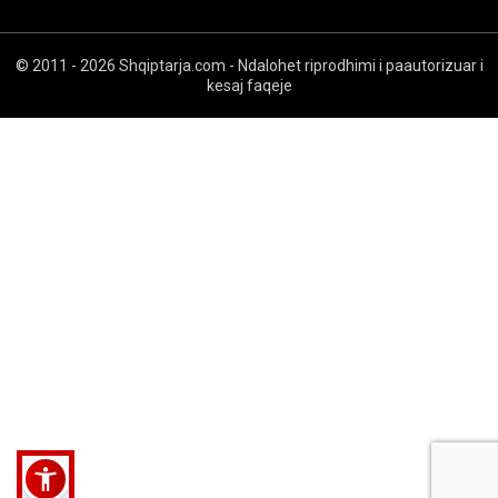
© 2011 - 2026 Shqiptarja.com - Ndalohet riprodhimi i paautorizuar i
kesaj faqeje