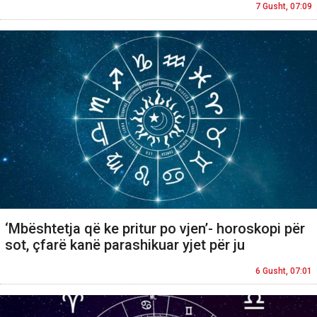
7 Gusht, 07:09
‘Mbështetja që ke pritur po vjen’- horoskopi për
sot, çfarë kanë parashikuar yjet për ju
6 Gusht, 07:01