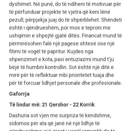
dyshimet. Në punë, do të ndiheni të motivuar për
të përfunduar projekte të vjetra që keni lënë
pezull; përpjekja juaj do të shpërblehet. Shëndeti
është i qëndrueshëm, por mos e teproni me
ushqimin e shpejtë gjatë ditës. Financat mund të
përmirësohen falë një pagese shtesë ose një
fitimi të vogël të papritur. Kujdes nga
shpenzimet e kota, pasi entuziazmi mund t’ju
bëjë të humbni kontrollin. Sot është një ditë e
mirë për të reflektuar mbi prioritetet tuaja dhe
për të forcuar lidhjet personale dhe profesionale.
Gaforrja
Të lindur më: 21 Qershor - 22 Korrik
Dashuria sot vjen me surpriza të këndshme,
sidomos për ata që janë në një lidhje të