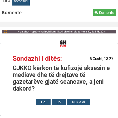
TAG:
horoskopi
Komente
Komento
Sondazhi i ditës:
5 Gusht, 13:27
GJKKO kërkon të kufizojë aksesin e
mediave dhe të drejtave të
gazetarëve gjatë seancave, a jeni
dakord?
Po
Jo
Nuk e di