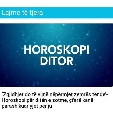
Lajme të tjera
‘Zgjidhjet do të vijnë nëpërmjet zemrës tënde’-
Horoskopi për ditën e sotme, çfarë kanë
parashikuar yjet për ju