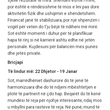
sjellë rezultate të mira. Shëndeti është i mirë,
por është e rëndësishme të mos e lini pas dore
aktivitetin fizik dhe ushqimin e shëndetshëm.
Financat janë të stabilizuara, por një shpenzim i
vogël për veten do t’ju bëjë të ndiheni më mirë.
Sot është momenti i duhur për të planifikuar
hapa të rinj si në karrierë ashtu edhe në jetën
personale. Kujdesuni për balancën mes punës
dhe jetës private.
Bricjapi
Të lindur më: 22 Dhjetor - 19 Janar
Sot, marrëdhëniet dashurore do të jenë të
harmonizuara dhe do të ndjeni mbështetjen e
plotë të partnerit në çdo hap. Beqarët do të kenë
mundësi të reja për njohje interesante, ndaj mos
u mbyllni para rasteve të reja. Në punë, mund të