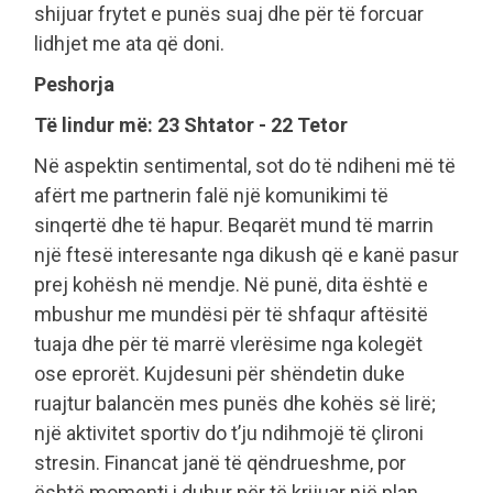
shijuar frytet e punës suaj dhe për të forcuar
lidhjet me ata që doni.
Peshorja
Të lindur më: 23 Shtator - 22 Tetor
Në aspektin sentimental, sot do të ndiheni më të
afërt me partnerin falë një komunikimi të
sinqertë dhe të hapur. Beqarët mund të marrin
një ftesë interesante nga dikush që e kanë pasur
prej kohësh në mendje. Në punë, dita është e
mbushur me mundësi për të shfaqur aftësitë
tuaja dhe për të marrë vlerësime nga kolegët
ose eprorët. Kujdesuni për shëndetin duke
ruajtur balancën mes punës dhe kohës së lirë;
një aktivitet sportiv do t’ju ndihmojë të çlironi
stresin. Financat janë të qëndrueshme, por
është momenti i duhur për të krijuar një plan