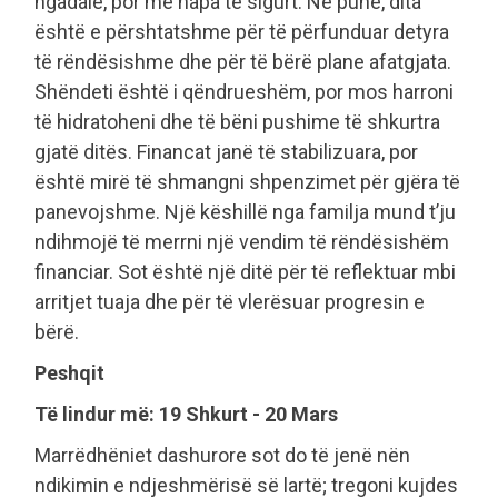
ngadalë, por me hapa të sigurt. Në punë, dita
është e përshtatshme për të përfunduar detyra
të rëndësishme dhe për të bërë plane afatgjata.
Shëndeti është i qëndrueshëm, por mos harroni
të hidratoheni dhe të bëni pushime të shkurtra
gjatë ditës. Financat janë të stabilizuara, por
është mirë të shmangni shpenzimet për gjëra të
panevojshme. Një këshillë nga familja mund t’ju
ndihmojë të merrni një vendim të rëndësishëm
financiar. Sot është një ditë për të reflektuar mbi
arritjet tuaja dhe për të vlerësuar progresin e
bërë.
Peshqit
Të lindur më: 19 Shkurt - 20 Mars
Marrëdhëniet dashurore sot do të jenë nën
ndikimin e ndjeshmërisë së lartë; tregoni kujdes