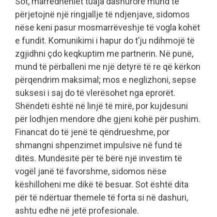
Sot, marrëdhëniet tuaja dashurore mund të
përjetojnë një ringjallje të ndjenjave, sidomos
nëse keni pasur mosmarrëveshje të vogla kohët
e fundit. Komunikimi i hapur do t’ju ndihmojë të
zgjidhni çdo keqkuptim me partnerin. Në punë,
mund të përballeni me një detyrë të re që kërkon
përqendrim maksimal; mos e neglizhoni, sepse
suksesi i saj do të vlerësohet nga eprorët.
Shëndeti është në linjë të mirë, por kujdesuni
për lodhjen mendore dhe gjeni kohë për pushim.
Financat do të jenë të qëndrueshme, por
shmangni shpenzimet impulsive në fund të
ditës. Mundësitë për të bërë një investim të
vogël janë të favorshme, sidomos nëse
këshilloheni me dikë të besuar. Sot është dita
për të ndërtuar themele të forta si në dashuri,
ashtu edhe në jetë profesionale.