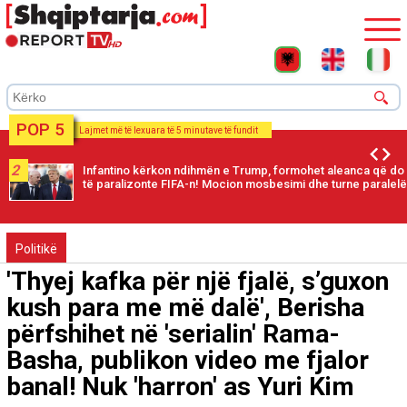
POP 5
Lajmet më të lexuara të 5 minutave të fundit
2
Infantino kërkon ndihmën e Trump, formohet aleanca që do
të paralizonte FIFA-n! Mocion mosbesimi dhe turne paralelë
Politikë
'Thyej kafka për një fjalë, s’guxon
kush para me më dalë', Berisha
përfshihet në 'serialin' Rama-
Basha, publikon video me fjalor
banal! Nuk 'harron' as Yuri Kim