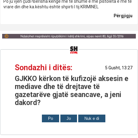
Po ju vjen çudi?Berisha këngë me të shume e me pistoleta e me të
vrare din dhe ka.kështu është shpirti I tij KRIMINEL
Përgjigju
Sondazhi i ditës:
5 Gusht, 13:27
GJKKO kërkon të kufizojë aksesin e
mediave dhe të drejtave të
gazetarëve gjatë seancave, a jeni
dakord?
Po
Jo
Nuk e di