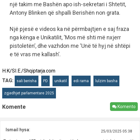
një takim me Bashën apo ish-sekretari i Shtetit,
Antony Blinken që shpalli Berishën non grata.
Një pjesë e videos ka në përmbajtjen e saj fraza
nga kënga e Unikatilit, ‘Mos më shti më nxjerr
pistoletën’, dhe vazhdon me ‘Unë të hyj në shtëpi
e të vras me kallash’.
H.K/SI.E./Shqiptarja.com
TAG:
sali berisha
PD
unikatil
edi rama
lulzim basha
zgjedhjet parlamentare 2025
Komente
Komento
Ismail hysa:
25/03/2025 05:38