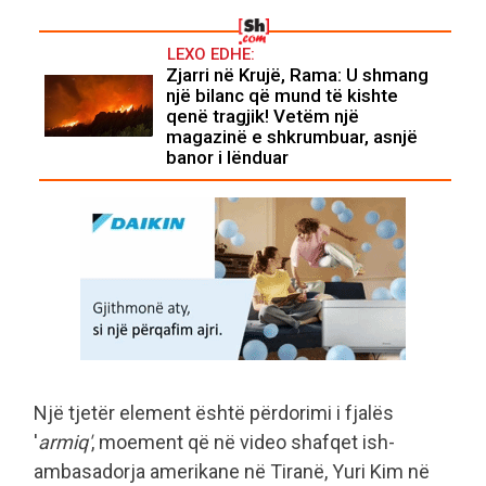
LEXO EDHE:
Zjarri në Krujë, Rama: U shmang
një bilanc që mund të kishte
qenë tragjik! Vetëm një
magazinë e shkrumbuar, asnjë
banor i lënduar
Një tjetër element është përdorimi i fjalës
'
armiq'
, moement që në video shafqet ish-
ambasadorja amerikane në Tiranë, Yuri Kim në