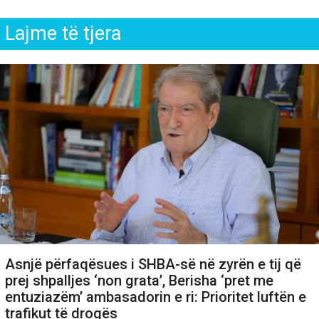
Lajme të tjera
Asnjë përfaqësues i SHBA-së në zyrën e tij që
prej shpalljes ‘non grata’, Berisha ‘pret me
entuziazëm’ ambasadorin e ri: Prioritet luftën e
trafikut të drogës