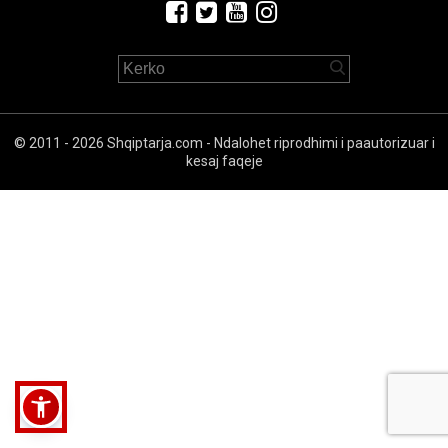
© 2011 - 2026 Shqiptarja.com - Ndalohet riprodhimi i paautorizuar i
kesaj faqeje