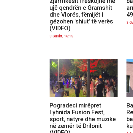
zjarrfikësit freskojnë me
ba
ujë qendrën e Gramshit
ar
dhe Vlorës, fëmijët i
49
gëzohen 'shiut' të verës
3 G
(VIDEO)
3 Gusht, 16:15
Pogradeci mirëpret
Ba
Lyhnida Fusion Fest,
Re
sport, natyrë dhe muzikë
ba
në zemër të Drilonit
ku
(VIDEO)