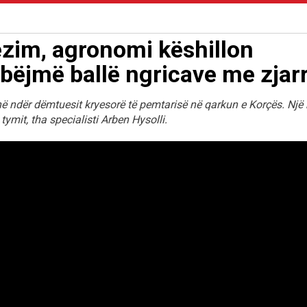
ëzim, agronomi këshillon
 bëjmë ballë ngricave me zjar
në ndër dëmtuesit kryesorë të pemtarisë në qarkun e Korçës. Një
tymit, tha specialisti Arben Hysolli.