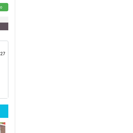
o
:27