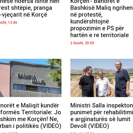
nesë ndërsa ishte nën
Korçën’- Banorët e
rest shtëpie, pranga
Bashkisë Maliq ngrihen
-vjeçarit në Korçë
në protestë,
kundërshtojnë
usht, 12:46
propozimin e PS për
hartën e re territoriale
2 Gusht, 20:50
norët e Maliqit kundër
Ministri Salla inspekton
formës Territoriale: Jo
punimet për rehabilitim
shkim me Korçën! Ne,
e argjinaturës së lumit
rban i politikës (VIDEO)
Devoll (VIDEO)