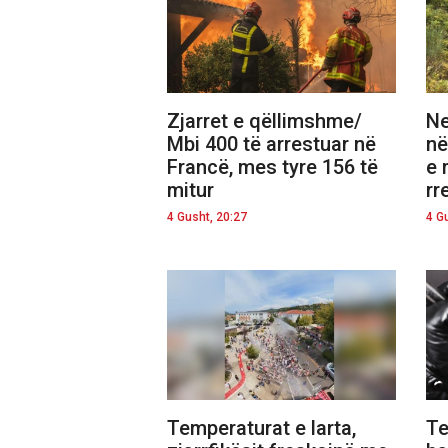
Zjarret e qëllimshme/
Ne
Mbi 400 të arrestuar në
në
Francë, mes tyre 156 të
e 
mitur
rr
4 Gusht, 20:27
4 G
Temperaturat e larta,
Te