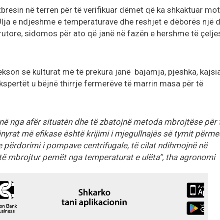
zbresin në terren për të verifikuar dëmet që ka shkaktuar moti
ja e ndjeshme e temperaturave dhe reshjet e dëborës një d
frutore, sidomos për ato që janë në fazën e hershme të çelje
kson se kulturat më të prekura janë bajamja, pjeshka, kajsia
kspertët u bëjnë thirrje fermerëve të marrin masa për të
në nga afër situatën dhe të zbatojnë metoda mbrojtëse për 
rat më efikase është krijimi i mjegullnajës së tymit përme
se përdorimi i pompave centrifugale, të cilat ndihmojnë në
ër të mbrojtur pemët nga temperaturat e ulëta”, tha agronomi