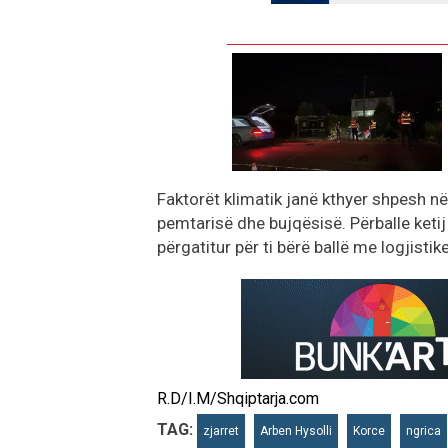
Faktorët klimatik janë kthyer shpesh n
pemtarisë dhe bujqësisë. Përballe keti
përgatitur për ti bërë ballë me logjistike
R.D/I.M/Shqiptarja.com
TAG:
zjarret
Arben Hysolli
Korce
ngrica