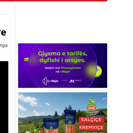
re
 nga