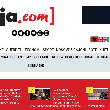
IKË
SHËNDETI
EKONOMI
SPORT
KOSOVË & RAJONI
BOTË
KULTU
Ë MIRA
LIFESTYLE
VIP & SPEKTAKËL
RECETA
HOROSKOPI
DOSJE
FOTOGALE
SONDAZHE
3
4
za e emigrantëve,
67 ditë para
a Leone XIV lutet
kryeministrisë,
 Ceutën: Grykësia
protestuesit Ramës:
na verbon ndaj
Shijo pushimet e
jtjeve njerëzore
fundit në liri! Thirrje
SPAK-ut për hetim ndaj shefit të qeverisë
rrjetet sociale