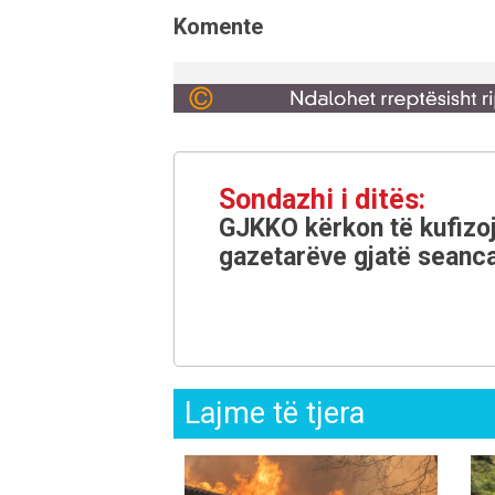
Komente
Sondazhi i ditës:
GJKKO kërkon të kufizoj
gazetarëve gjatë seanca
Lajme të tjera