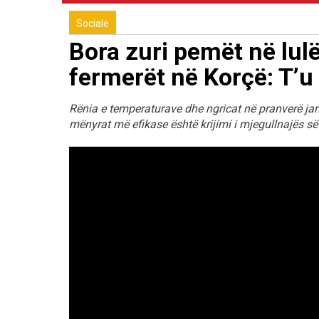
Sociale
Bora zuri pemët në lul
fermerët në Korçë: T’u
Rënia e temperaturave dhe ngricat në pranverë ja
mënyrat më efikase është krijimi i mjegullnajës së 