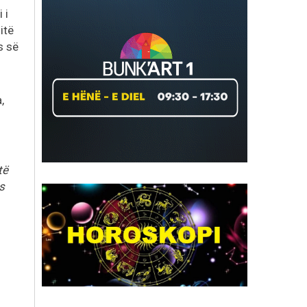
 i
itë
s së
,
të
s