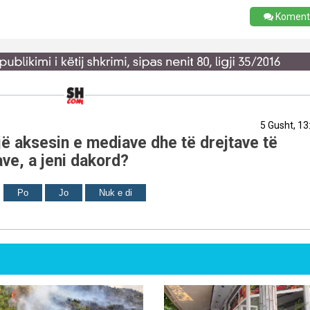
Koment
5 Gusht, 13
ë aksesin e mediave dhe të drejtave të
ve, a jeni dakord?
Po
Jo
Nuk e di