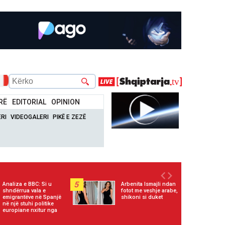
RË
EDITORIAL
OPINION
RI
VIDEOGALERI
PIKË E ZEZË
5
Analiza e BBC: Si u
Arbenita Ismajli ndan
shndërrua vala e
fotot me veshje arabe,
emigrantëve në Spanjë
shikoni si duket
në një stuhi politike
europiane nxitur nga