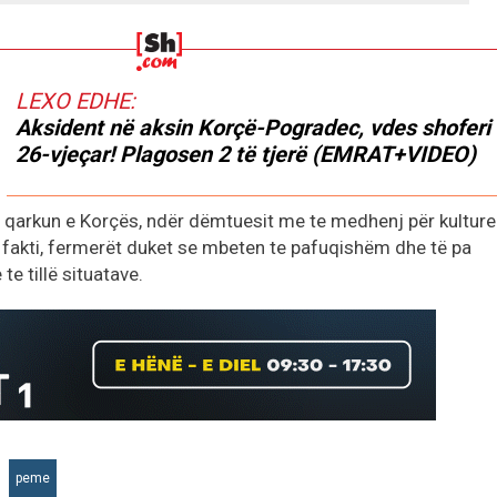
LEXO EDHE:
Aksident në aksin Korçë-Pogradec, vdes shoferi
26-vjeçar! Plagosen 2 të tjerë (EMRAT+VIDEO)
ë qarkun e Korçës, ndër dëmtuesit me te medhenj për kulture
j fakti, fermerët duket se mbeten te pafuqishëm dhe të pa
 te tillë situatave.
peme