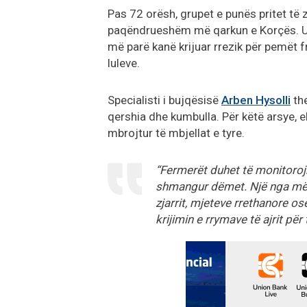
Pas 72 orësh, grupet e punës pritet të 
paqëndrueshëm më qarkun e Korçës. Ul
më parë kanë krijuar rrezik për pemët 
luleve.
Specialisti i bujqësisë
Arben Hysolli
the
qershia dhe kumbulla. Për këtë arsye, e
mbrojtur të mbjellat e tyre.
“Fermerët duhet të monitoroj
shmangur dëmet. Një nga mëny
zjarrit, mjeteve rrethanore o
krijimin e rrymave të ajrit p