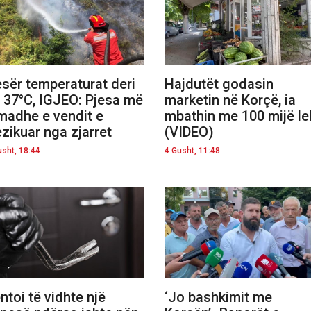
sër temperaturat deri
Hajdutët godasin
 37°C, IGJEO: Pjesa më
marketin në Korçë, ia
madhe e vendit e
mbathin me 100 mijë le
ezikuar nga zjarret
(VIDEO)
usht, 18:44
4 Gusht, 11:48
ntoi të vidhte një
‘Jo bashkimit me