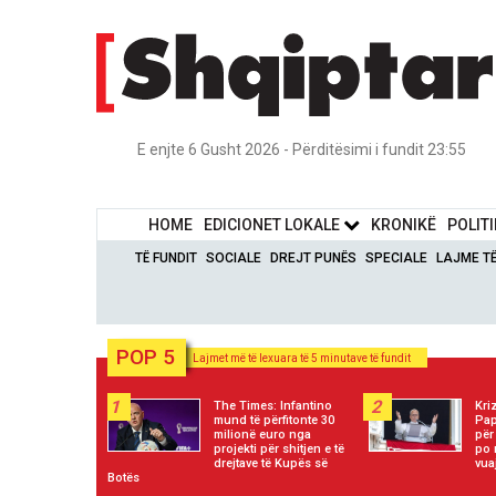
E enjte 6 Gusht 2026 - Përditësimi i fundit 23:55
HOME
EDICIONET LOKALE
KRONIKË
POLIT
TË FUNDIT
SOCIALE
DREJT PUNËS
SPECIALE
LAJME T
POP 5
Lajmet më të lexuara të 5 minutave të fundit
1
2
The Times: Infantino
Kri
mund të përfitonte 30
Pap
milionë euro nga
për
projekti për shitjen e të
po 
drejtave të Kupës së
vua
Botës