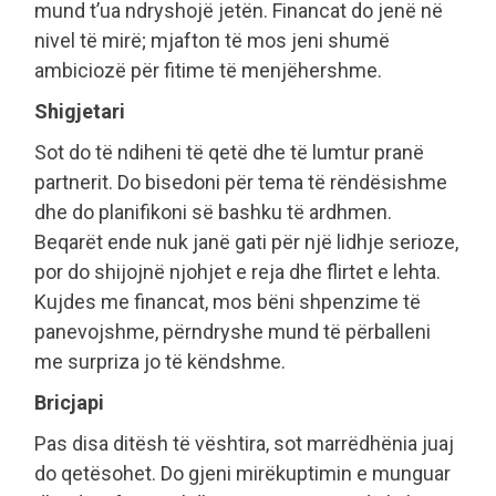
mund t’ua ndryshojë jetën. Financat do jenë në
nivel të mirë; mjafton të mos jeni shumë
ambiciozë për fitime të menjëhershme.
Shigjetari
Sot do të ndiheni të qetë dhe të lumtur pranë
partnerit. Do bisedoni për tema të rëndësishme
dhe do planifikoni së bashku të ardhmen.
Beqarët ende nuk janë gati për një lidhje serioze,
por do shijojnë njohjet e reja dhe flirtet e lehta.
Kujdes me financat, mos bëni shpenzime të
panevojshme, përndryshe mund të përballeni
me surpriza jo të këndshme.
Bricjapi
Pas disa ditësh të vështira, sot marrëdhënia juaj
do qetësohet. Do gjeni mirëkuptimin e munguar