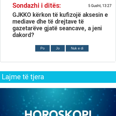
Sondazhi i ditës:
5 Gusht, 13:27
GJKKO kërkon të kufizojë aksesin e
mediave dhe të drejtave të
gazetarëve gjatë seancave, a jeni
dakord?
Po
Jo
Nuk e di
Lajme të tjera