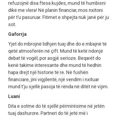
refuzojnë disa ftesa kujdes, mund të humbisni
dikë me vlera! Në planin financiar, mos nxitoni
për t’u pasuruar. Fitimet e shpejta nuk janë për ju
sot.
Gaforrja
Yjet do mbrojnë lidhjen tuaj dhe do e mbajnë të
qetë atmosferën në çift. Mund të ketë ndonjë
debat të vogël, por asgjë serioze. Beqarët do
kenë takime interesante dhe mund të hedhin
hapa drejt një historie të re. Në fushën
financiare, jini vigjilentë, një vendim i nxituar
mund t’ju sjellë pasoja të rënda në ditët në vijim.
Luani
Dita e sotme do të sjellë përmirësime në jetën
tuaj dashurore. Partneri do të jetë më i