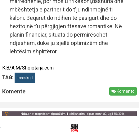
marrëdhënie, por mos u frikësoni,dashuria dhe
mbështetja e partnerit do t’ju ndihmojnë t’i
kaloni. Beqarët do ndihen të pasigurt dhe do
hezitojnë t’u përgjigjen ftesave romantike. Në
planin financiar, situata do përmirësohet
ndjeshëm, duke ju sjellë optimizëm dhe
lehtësim shpirtëror.
K.B/A.M/Shqiptarja.com
TAG:
horoskopi
Komente
Komento