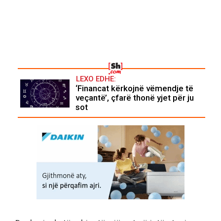
LEXO EDHE:
‘Financat kërkojnë vëmendje të
veçantë’, çfarë thonë yjet për ju
sot