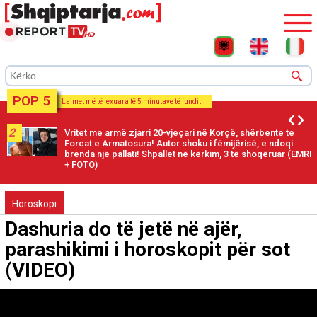
POP 5
Lajmet më të lexuara të 5 minutave të fundit
2
Vritet me armë zjarri 20-vjeçari në Korçë, shërbente te
Forcat e Armatosura! Autor shoku i fëmijërisë, e ndoqi
brenda një pallati! Shpallet në kërkim, 3 të shoqëruar (EMRI
+ FOTO)
Horoskopi
Dashuria do të jetë në ajër,
parashikimi i horoskopit për sot
(VIDEO)