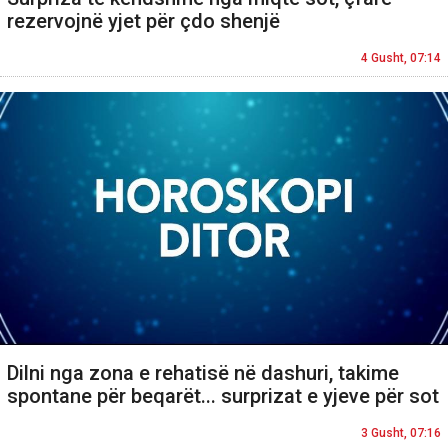
rezervojnë yjet për çdo shenjë
4 Gusht, 07:14
Dilni nga zona e rehatisë në dashuri, takime
spontane për beqarët... surprizat e yjeve për sot
3 Gusht, 07:16