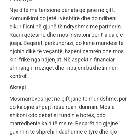
Një ditë me tensione për ata që janë në çift.
Komunikimi do jetë i vështirë dhe do ndiheni
sikur flisni në gjuhë të ndryshme me partnerin.
Ruani qetësinë dhe mos insistoni për t’ia dalë e
juaja. Beqarët, përkundrazi, do kenë mundësi të
njohin dikë të veçantë, hapeni zemrën dhe mos
kini frikë nga ndjenjat. Në aspektin financiar,
shmangni rreziqet dhe mbajeni buxhetin nën
kontroll.
Akrepi
Mosmarrëveshjet në çift janë të mundshme, por
do kalojnë shpejt nëse ruani durimin. Mos e
shikoni çdo debat si fundin e botës, çdo
marrëdhënie ka ditë me re. Beqarët do gjejnë
guximin të shprehin dashurinë e tyre dhe kjo