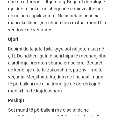
dhe do e forconi lidhjen tuaj. Beqarët do kalojnë
një ditë të bukur në shoqërinë e miqve dhe nuk
do ndihen aspak vetëm. Në aspektin financiar,
ruani ekuilibrin, çdo shpenzim i nxituar mund t’ju
vendosë në vështirësi.
Ujori
Besimi do të jetë fjala kyçe sot në jetën tuaj në
çift. Do ndiheni gati të bëni hapa të mëdhenj dhe
e ardhmja premton shumë emocione. Beqarët
do kenë një ditë të zakonshme, pa zhvillime të
veçanta. Megjithatë, kujdes me financat, mund
të përballeni me disa tronditje që do kërkojnë
menaxhim të kujdesshëm.
Peshqit
Sot mund të përballeni me disa sfida në