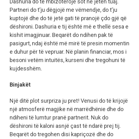
Dashuria do të mbizotërojë sot në jetën tuaj.
Partneri do t’ju dëgjojë me vëmendje, do t’ju
kuptojë dhe do të jetë gati të pranojë çdo gjë që
dëshironi. Dashuria e tij është më e thellë sesa e
kishit imagjinuar. Beqarët do ndihen pak të
pasigurt, ndaj është më mirë të presin momentin
e duhur për të vepruar. Në planin financiar, mos i
besoni vetëm intuitës, kurseni dhe tregohuni të
kujdesshëm.
Binjakët
Një ditë plot surpriza ju pret! Venusi do të krijojë
një atmosferë magjike në marrëdhënie dhe do
ndiheni të lumtur pranë partnerit. Nuk do
dëshironi të kaloni asnjë çast të ndarë prej tij.
Beqarët do tregohen disi kapriçozë dhe do