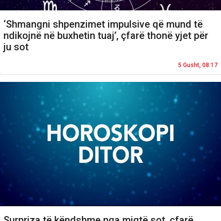
‘Shmangni shpenzimet impulsive që mund të
ndikojnë në buxhetin tuaj’, çfarë thonë yjet për
ju sot
5 Gusht, 08:17
Surpriza të këndshme nga miqtë sot, çfarë