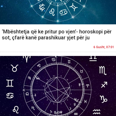
‘Mbështetja që ke pritur po vjen’- horoskopi për
sot, çfarë kanë parashikuar yjet për ju
6 Gusht, 07:01