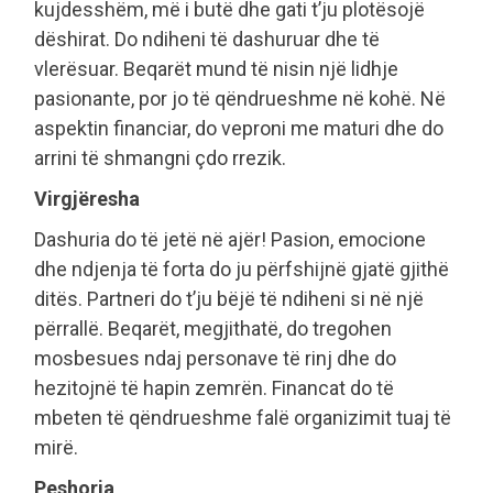
kujdesshëm, më i butë dhe gati t’ju plotësojë
dëshirat. Do ndiheni të dashuruar dhe të
vlerësuar. Beqarët mund të nisin një lidhje
pasionante, por jo të qëndrueshme në kohë. Në
aspektin financiar, do veproni me maturi dhe do
arrini të shmangni çdo rrezik.
Virgjëresha
Dashuria do të jetë në ajër! Pasion, emocione
dhe ndjenja të forta do ju përfshijnë gjatë gjithë
ditës. Partneri do t’ju bëjë të ndiheni si në një
përrallë. Beqarët, megjithatë, do tregohen
mosbesues ndaj personave të rinj dhe do
hezitojnë të hapin zemrën. Financat do të
mbeten të qëndrueshme falë organizimit tuaj të
mirë.
Peshorja