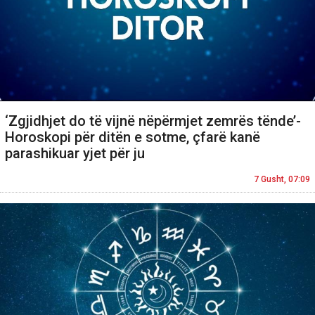
‘Zgjidhjet do të vijnë nëpërmjet zemrës tënde’-
Horoskopi për ditën e sotme, çfarë kanë
parashikuar yjet për ju
7 Gusht, 07:09