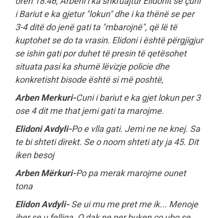
orën 18:46, Arbeni i ka shkruajtur Elidonit se çuni
i Bariut e ka gjetur "lokun" dhe i ka thënë se per
3-4 ditë do jenë gati ta "mbarojnë", që lë të
kuptohet se do ta vrasin. Elidoni i është përgjigjur
se ishin gati por duhet të presin të qetësohet
situata pasi ka shumë lëvizje policie dhe
konkretisht bisode është si më poshtë,
Arben Merkuri-
Cuni i bariut e ka gjet lokun per 3
ose 4 dit me that jemi gati ta marojme.
Elidoni Avdyli-
Po e vlla gati. Jemi ne ne knej. Sa
te bi shteti direkt. Se o noom shteti aty ja 45. Dit
iken besoj
Arben Mërkuri-
Po pa merak marojme ounet
tona
Elidon Avdyli-
Se ui mu me pret me ik... Menoje
iher se u felliqa. O dak ne per buken co ubo se