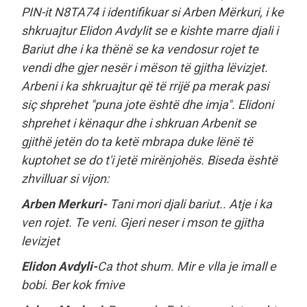
PIN-it N8TA74 i identifikuar si Arben Mërkuri, i ke
shkruajtur Elidon Avdylit se e kishte marre djali i
Bariut dhe i ka thënë se ka vendosur rojet te
vendi dhe gjer nesër i mëson të gjitha lëvizjet.
Arbeni i ka shkruajtur që të rrijë pa merak pasi
siç shprehet "puna jote është dhe imja". Elidoni
shprehet i kënaqur dhe i shkruan Arbenit se
gjithë jetën do ta ketë mbrapa duke lënë të
kuptohet se do t'i jetë mirënjohës. Biseda është
zhvilluar si vijon:
Arben Merkuri-
Tani mori djali bariut.. Atje i ka
ven rojet. Te veni. Gjeri neser i mson te gjitha
levizjet
Elidon Avdyli-
Ca thot shum. Mir e vlla je imall e
bobi. Ber kok fmive