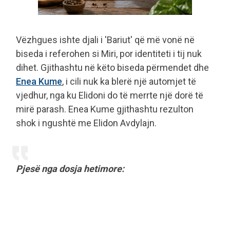
Vëzhgues ishte djali i 'Bariut' që më vonë në
biseda i referohen si Miri, por identiteti i tij nuk
dihet. Gjithashtu në këto biseda përmendet dhe
Enea Kume
, i cili nuk ka blerë një automjet të
vjedhur, nga ku Elidoni do të merrte një dorë të
mirë parash. Enea Kume gjithashtu rezulton
shok i ngushtë me Elidon Avdylajn.
Pjesë nga dosja hetimore: