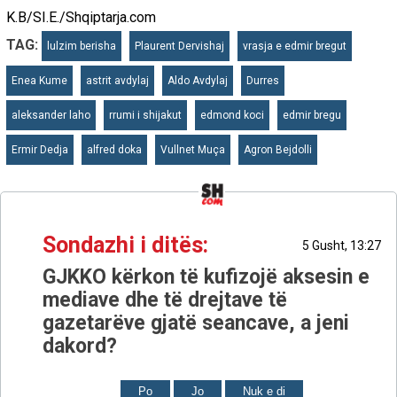
K.B/SI.E./Shqiptarja.com
TAG:
lulzim berisha
Plaurent Dervishaj
vrasja e edmir bregut
Enea Kume
astrit avdylaj
Aldo Avdylaj
Durres
aleksander laho
rrumi i shijakut
edmond koci
edmir bregu
Ermir Dedja
alfred doka
Vullnet Muça
Agron Bejdolli
Sondazhi i ditës:
5 Gusht, 13:27
GJKKO kërkon të kufizojë aksesin e
mediave dhe të drejtave të
gazetarëve gjatë seancave, a jeni
dakord?
Po
Jo
Nuk e di