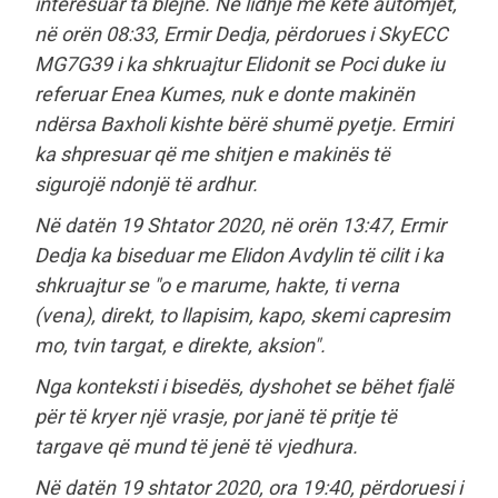
interesuar ta blejnë. Në lidhje më ketë automjet,
në orën 08:33, Ermir Dedja, përdorues i SkyECC
MG7G39 i ka shkruajtur Elidonit se Poci duke iu
referuar Enea Kumes, nuk e donte makinën
ndërsa Baxholi kishte bërë shumë pyetje. Ermiri
ka shpresuar që me shitjen e makinës të
sigurojë ndonjë të ardhur.
Në datën 19 Shtator 2020, në orën 13:47, Ermir
Dedja ka biseduar me Elidon Avdylin të cilit i ka
shkruajtur se "o e marume, hakte, ti verna
(vena), direkt, to llapisim, kapo, skemi capresim
mo, tvin targat, e direkte, aksion".
Nga konteksti i bisedës, dyshohet se bëhet fjalë
për të kryer një vrasje, por janë të pritje të
targave që mund të jenë të vjedhura.
Në datën 19 shtator 2020, ora 19:40, përdoruesi i