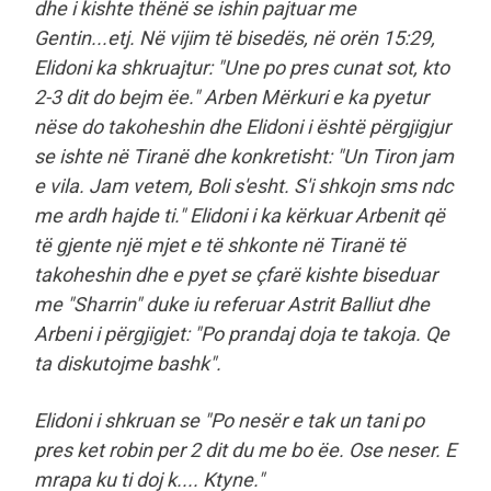
dhe i kishte thënë se ishin pajtuar me
Gentin...etj. Në vijim të bisedës, në orën 15:29,
Elidoni ka shkruajtur: "Une po pres cunat sot, kto
2-3 dit do bejm ëe." Arben Mërkuri e ka pyetur
nëse do takoheshin dhe Elidoni i është përgjigjur
se ishte në Tiranë dhe konkretisht: "Un Tiron jam
e vila. Jam vetem, Boli s'esht. S'i shkojn sms ndc
me ardh hajde ti." Elidoni i ka kërkuar Arbenit që
të gjente një mjet e të shkonte në Tiranë të
takoheshin dhe e pyet se çfarë kishte biseduar
me "Sharrin" duke iu referuar Astrit Balliut dhe
Arbeni i përgjigjet: "Po prandaj doja te takoja. Qe
ta diskutojme bashk".
Elidoni i shkruan se "Po nesër e tak un tani po
pres ket robin per 2 dit du me bo ëe. Ose neser. E
mrapa ku ti doj k.... Ktyne."