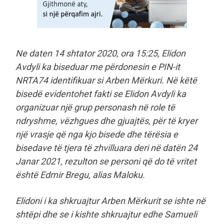
Ne daten 14 shtator 2020, ora 15:25, Elidon
Avdyli ka biseduar me përdonesin e PIN-it
NRTA74 identifikuar si Arben Mërkuri. Në këtë
bisedë evidentohet fakti se Elidon Avdyli ka
organizuar një grup personash në role të
ndryshme, vëzhgues dhe gjuajtës, për të kryer
një vrasje që nga kjo bisede dhe tërësia e
bisedave të tjera të zhvilluara deri në datën 24
Janar 2021, rezulton se personi që do të vritet
është Edmir Bregu, alias Maloku.
Elidoni i ka shkruajtur Arben Mërkurit se ishte në
shtëpi dhe se i kishte shkruajtur edhe Samueli