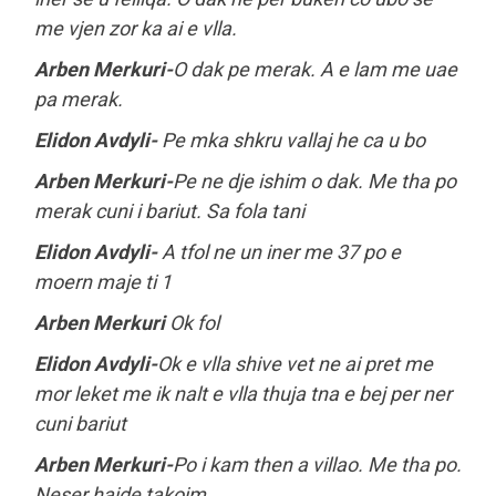
me vjen zor ka ai e vlla.
Arben Merkuri-
O dak pe merak. A e lam me uae
pa merak.
Elidon Avdyli-
Pe mka shkru vallaj he ca u bo
Arben Merkuri-
Pe ne dje ishim o dak. Me tha po
merak cuni i bariut. Sa fola tani
Elidon Avdyli-
A tfol ne un iner me 37 po e
moern maje ti 1
Arben Merkuri
Ok fol
Elidon Avdyli-
Ok e vlla shive vet ne ai pret me
mor leket me ik nalt e vlla thuja tna e bej per ner
cuni bariut
Arben Merkuri-
Po i kam then a villao. Me tha po.
Neser hajde takojm.