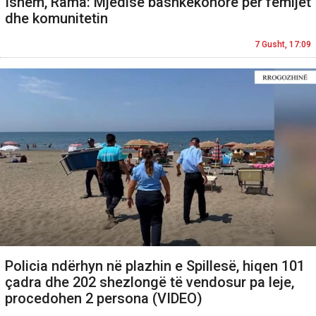
Ishëm, Rama: Mjedise bashkëkohore për fëmijët
dhe komunitetin
7 Gusht, 17:09
Policia ndërhyn në plazhin e Spillesë, hiqen 101
çadra dhe 202 shezlongë të vendosur pa leje,
procedohen 2 persona (VIDEO)