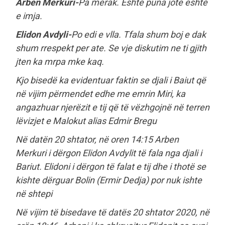
Arben Merkuri-
Pa merak. Eshte puna jote eshte
e imja.
Elidon Avdyli-
Po edi e vlla. Tfala shum boj e dak
shum rrespekt per ate. Se vje diskutim ne ti gjith
jten ka mrpa mke kaq.
Kjo bisedë ka evidentuar faktin se djali i Baiut që
në vijim përmendet edhe me emrin Miri, ka
angazhuar njerëzit e tij që të vëzhgojnë në terren
lëvizjet e Malokut alias Edmir Bregu
Në datën 20 shtator, në oren 14:15 Arben
Merkuri i dërgon Elidon Avdylit të fala nga djali i
Bariut. Elidoni i dërgon të falat e tij dhe i thotë se
kishte dërguar Bolin (Ermir Dedja) por nuk ishte
në shtepi
Në vijim të bisedave të datës 20 shtator 2020, në