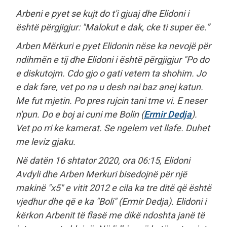
Arbeni e pyet se kujt do t'i gjuaj dhe Elidoni i
është përgjigjur: "Malokut e dak, cke ti super ëe.”
Arben Mërkuri e pyet Elidonin nëse ka nevojë për
ndihmën e tij dhe Elidoni i është përgjigjur "Po do
e diskutojm. Cdo gjo o gati vetem ta shohim. Jo
e dak fare, vet po na u desh nai baz anej katun.
Me fut mjetin. Po pres rujcin tani tme vi. E neser
n'pun. Do e boj ai cuni me Bolin (
Ermir Dedja
).
Vet po rri ke kamerat. Se ngelem vet llafe. Duhet
me leviz gjaku.
Në datën 16 shtator 2020, ora 06:15, Elidoni
Avdyli dhe Arben Merkuri bisedojnë për një
makinë "x5" e vitit 2012 e cila ka tre ditë që është
vjedhur dhe që e ka "Boli" (Ermir Dedja). Elidoni i
kërkon Arbenit të flasë me dikë ndoshta janë të