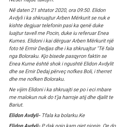
Nẽ daten 21 shtator 2020, ora 09:50. Elidon
Avdyli i ka shkruajtur Arben Mërkurit se nuk e
kishte degjuar telefonin pasi ka qenë duke
luajtur tavell me Pocin, duke iu referuar Enea
Kumes. Elidoni i kai dërguar Arben Mërkurit një
foto të Ermir Dedjas dhe i ka shkruajtur "Të fala
nga Boloraku. Kjo bisede pasqyron faktin se
Enea Kume është shok i ngushtë Elidon Avdylit
dhe se Ernir Dedaj përveç nofkes Boli, i therret
dhe me nofken Boloraku.
Ne vijim Elidoni i ka shkruajti se po i eci mbare
me malokun nuk do t’ja harroje atij dhe djalit te
Bariut.
Elidon Avdyli-
Tfala ka bolarku.Ke
Elidon Avdyli-
P dak ngjo kam gjet njonin. Qe do