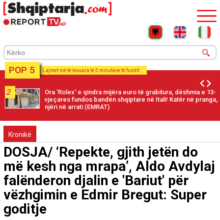
POP 5
Lajmet më të lexuara të 5 minutave të fundit
2
Ora 'Rolex' e qindra mijëra euro të grabitura, dëshmia e 13-
vjeçares fundos bandën shqiptare në Itali! Katër në pranga,
njëri në arrati (EMRAT)
Kronikë
DOSJA/ ‘Repekte, gjith jetën do
më kesh nga mrapa’, Aldo Avdylaj
falënderon djalin e 'Bariut' për
vëzhgimin e Edmir Bregut: Super
goditje