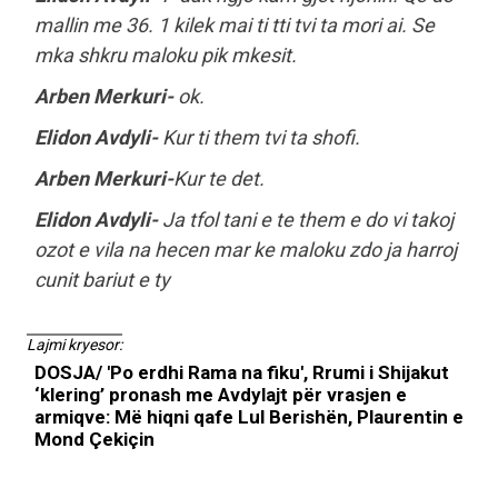
mallin me 36. 1 kilek mai ti tti tvi ta mori ai. Se
mka shkru maloku pik mkesit.
Arben Merkuri-
ok.
Elidon Avdyli-
Kur ti them tvi ta shofi.
Arben Merkuri-
Kur te det.
Elidon Avdyli-
Ja tfol tani e te them e do vi takoj
ozot e vila na hecen mar ke maloku zdo ja harroj
cunit bariut e ty
Lajmi kryesor:
DOSJA/ 'Po erdhi Rama na fiku', Rrumi i Shijakut
‘klering’ pronash me Avdylajt për vrasjen e
armiqve: Më hiqni qafe Lul Berishën, Plaurentin e
Mond Çekiçin