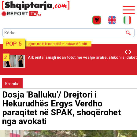
POP 5
Lajmet më të lexuara të 5 minutave të fundit
2
Arbenita Ismajli ndan fotot me veshje arabe, shikoni si duket
Kronikë
Dosja 'Balluku'/ Drejtori i
Hekurudhës Ergys Verdho
paraqitet në SPAK, shoqërohet
nga avokati