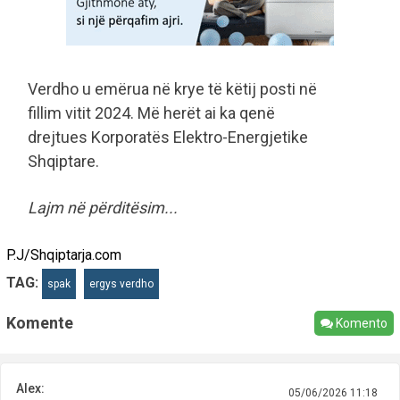
Verdho u emërua në krye të këtij posti në
fillim vitit 2024. Më herët ai ka qenë
drejtues Korporatës Elektro-Energjetike
Shqiptare.
Lajm në përditësim...
P.J/Shqiptarja.com
TAG:
spak
ergys verdho
Komente
Komento
Alex:
05/06/2026 11:18