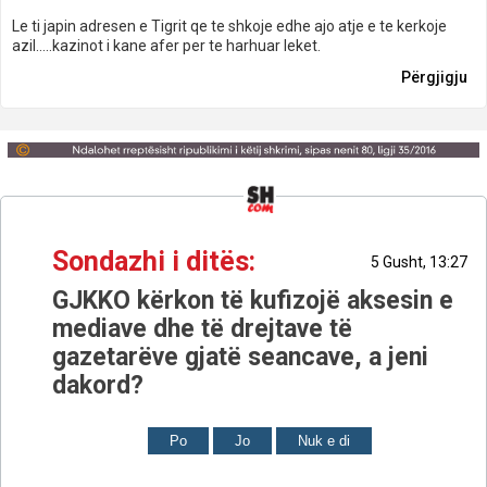
Le ti japin adresen e Tigrit qe te shkoje edhe ajo atje e te kerkoje
azil.....kazinot i kane afer per te harhuar leket.
Përgjigju
Sondazhi i ditës:
5 Gusht, 13:27
GJKKO kërkon të kufizojë aksesin e
mediave dhe të drejtave të
gazetarëve gjatë seancave, a jeni
dakord?
Po
Jo
Nuk e di