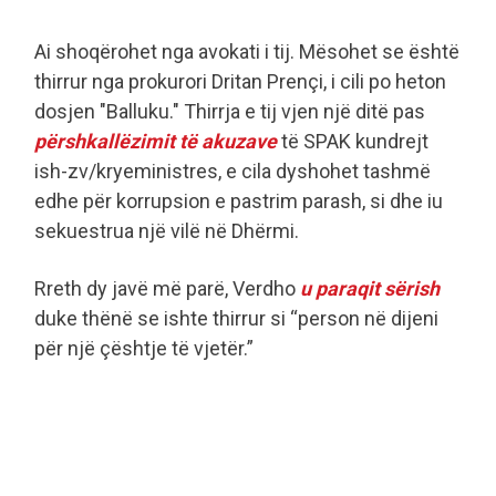
Ai shoqërohet nga avokati i tij. Mësohet se është
thirrur nga prokurori Dritan Prençi, i cili po heton
dosjen "Balluku." Thirrja e tij vjen një ditë pas
përshkallëzimit të akuzave
të SPAK kundrejt
ish-zv/kryeministres, e cila dyshohet tashmë
edhe për korrupsion e pastrim parash, si dhe iu
sekuestrua një vilë në Dhërmi.
Rreth dy javë më parë, Verdho
u paraqit sërish
duke thënë se ishte thirrur si “person në dijeni
për një çështje të vjetër.”