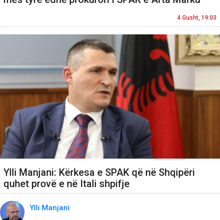
4 Gusht, 19:03
Ylli Manjani: Kërkesa e SPAK që në Shqipëri
quhet provë e në Itali shpifje
Ylli Manjani