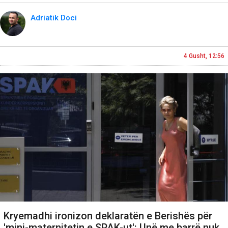
Adriatik Doci
4 Gusht, 12:56
Kryemadhi ironizon deklaratën e Berishës për
'mini-maternitetin e SPAK-ut': Unë me barrë nuk