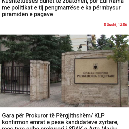
Kushtetueses duhet të zbatohen, por Edi Rama
me politikat e tij pengmarrëse e ka përmbysur
piramidën e pagave
5 Gusht, 13:56
Gara për Prokuror të Përgjithshëm/ KLP
konfirmon emrat e pesë kandidatëve zyrtarë,
mes tyre edhe prokurori i SPAK e Arta Marku