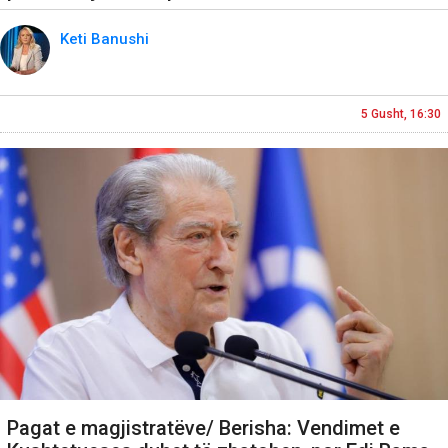
Keti Banushi
5 Gusht, 16:30
Pagat e magjistratëve/ Berisha: Vendimet e