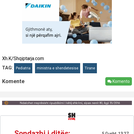
Xh.K/Shqiptarja.com
TAG:
Pediatria
ministria e shendetesise
Tirane
Komente
Komento
Sondazhi i ditës:
5 Gusht, 13:27