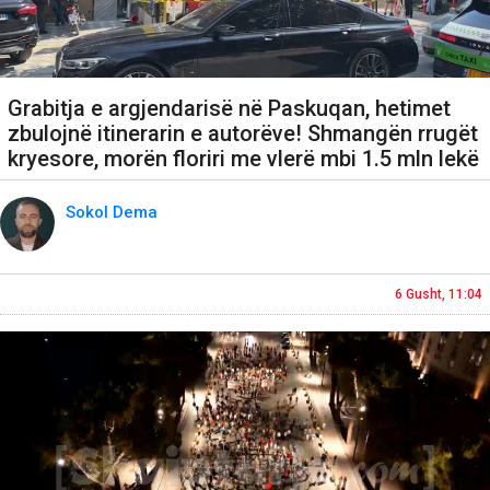
Grabitja e argjendarisë në Paskuqan, hetimet
zbulojnë itinerarin e autorëve! Shmangën rrugët
kryesore, morën floriri me vlerë mbi 1.5 mln lekë
Sokol Dema
6 Gusht, 11:04