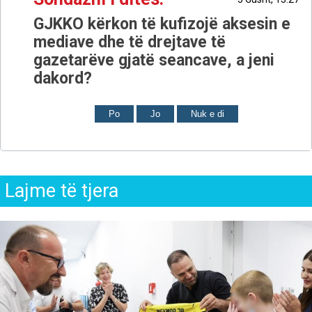
GJKKO kërkon të kufizojë aksesin e
mediave dhe të drejtave të
gazetarëve gjatë seancave, a jeni
dakord?
Po
Jo
Nuk e di
Lajme të tjera