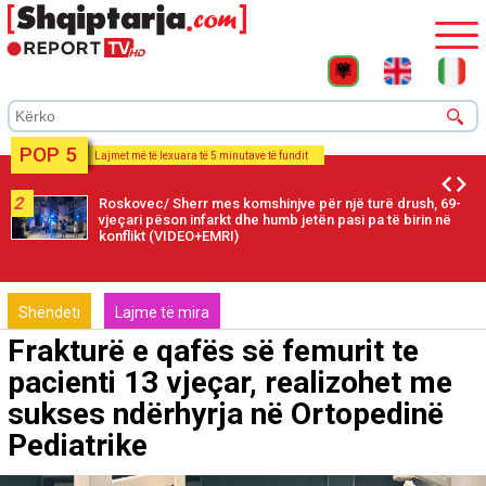
POP 5
Lajmet më të lexuara të 5 minutave të fundit
2
Roskovec/ Sherr mes komshinjve për një turë drush, 69-
vjeçari pëson infarkt dhe humb jetën pasi pa të birin në
konflikt (VIDEO+EMRI)
Shëndeti
Lajme të mira
Frakturë e qafës së femurit te
pacienti 13 vjeçar, realizohet me
sukses ndërhyrja në Ortopedinë
Pediatrike