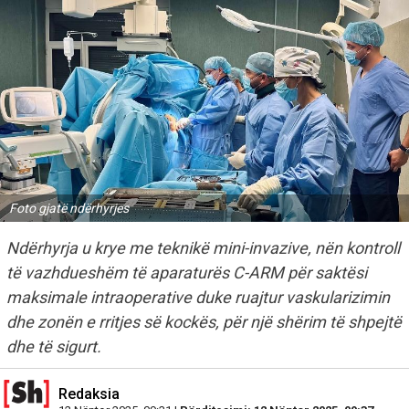
Foto gjatë ndërhyrjes
Ndërhyrja u krye me teknikë mini-invazive, nën kontroll
të vazhdueshëm të aparaturës C-ARM për saktësi
maksimale intraoperative duke ruajtur vaskularizimin
dhe zonën e rritjes së kockës, për një shërim të shpejtë
dhe të sigurt.
Redaksia