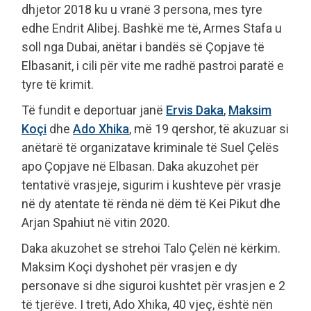
dhjetor 2018 ku u vranë 3 persona, mes tyre
edhe Endrit Alibej. Bashkë me të, Armes Stafa u
soll nga Dubai, anëtar i bandës së Çopjave të
Elbasanit, i cili për vite me radhë pastroi paratë e
tyre të krimit.
Të fundit e deportuar janë
Ervis Daka
,
Maksim
Koçi
dhe
Ado Xhika
, më 19 qershor, të akuzuar si
anëtarë të organizatave kriminale të Suel Çelës
apo Çopjave në Elbasan. Daka akuzohet për
tentativë vrasjeje, sigurim i kushteve për vrasje
në dy atentate të rënda në dëm të Kei Pikut dhe
Arjan Spahiut në vitin 2020.
Daka akuzohet se strehoi Talo Çelën në kërkim.
Maksim Koçi dyshohet për vrasjen e dy
personave si dhe siguroi kushtet për vrasjen e 2
të tjerëve. I treti, Ado Xhika, 40 vjeç, është nën