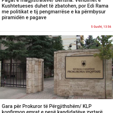
Pagat e magjistratëve/ Berisha: Vendimet e
Kushtetueses duhet të zbatohen, por Edi Rama
me politikat e tij pengmarrëse e ka përmbysur
piramidën e pagave
5 Gusht, 13:56
Gara për Prokuror të Përgjithshëm/ KLP
konfirmon emrat e pesë kandidatëve zyrtarë,