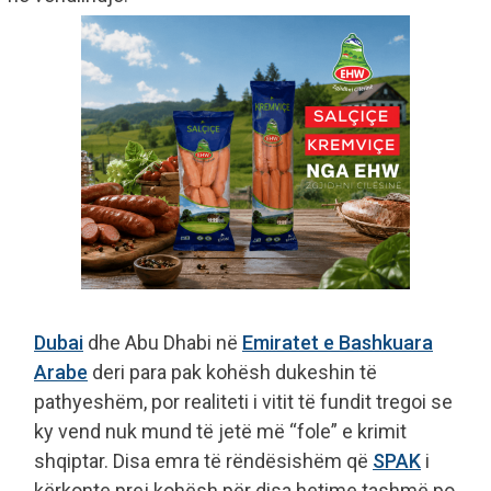
Dubai
dhe Abu Dhabi në
Emiratet e Bashkuara
Arabe
deri para pak kohësh dukeshin të
pathyeshëm, por realiteti i vitit të fundit tregoi se
ky vend nuk mund të jetë më “fole” e krimit
shqiptar. Disa emra të rëndësishëm që
SPAK
i
kërkonte prej kohësh për disa hetime tashmë po