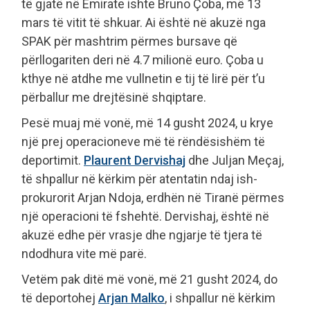
të gjatë në Emirate ishte Bruno Çoba, më 13
mars të vitit të shkuar. Ai është në akuzë nga
SPAK për mashtrim përmes bursave që
përllogariten deri në 4.7 milionë euro. Çoba u
kthye në atdhe me vullnetin e tij të lirë për t’u
përballur me drejtësinë shqiptare.
Pesë muaj më vonë, më 14 gusht 2024, u krye
një prej operacioneve më të rëndësishëm të
deportimit.
Plaurent Dervishaj
dhe Juljan Meçaj,
të shpallur në kërkim për atentatin ndaj ish-
prokurorit Arjan Ndoja, erdhën në Tiranë përmes
një operacioni të fshehtë. Dervishaj, është në
akuzë edhe për vrasje dhe ngjarje të tjera të
ndodhura vite më parë.
Vetëm pak ditë më vonë, më 21 gusht 2024, do
të deportohej
Arjan Malko
, i shpallur në kërkim