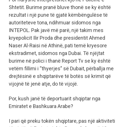
Shtetit. Burime pranë bluve thonë se ky është
rezultat i një pune të gjatë këmbëngulëse të
autoriteteve tona, ndihmuar sidomos nga
INTEPOL. Pak javë më parë, një takim mes
kryepolicit Ilir Proda dhe presidentit Ahmed
Naser Al-Raisi në Athinë, pati temë kryesore
ekstradimet, sidomos nga Dubai. Të njëjtat
burime në polici i thanë Report Tv se ky është
vetëm fillimi i “thyerjes” së Dubait, përballja me
drejtësinë e shqiptarëve të botës së krimit që
vijojnë të jenë atje, do të vijojë.
Por, kush janë të deportuarit shqiptar nga
Emiratet e Bashkuara Arabe?
I pari që preku tokën shqiptare, pas një aktiviteti