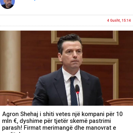
4 Gusht, 15:14
Agron Shehaj i shiti vetes një kompani për 10
mln €, dyshime për tjetër skemë pastrimi
parash! Firmat merimangë dhe manovrat e