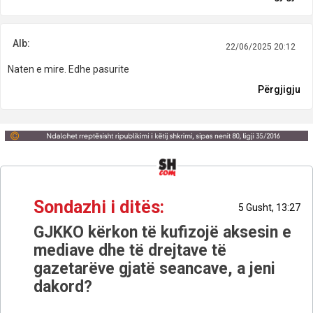
Alb:
22/06/2025 20:12
Naten e mire. Edhe pasurite
Përgjigju
Sondazhi i ditës:
5 Gusht, 13:27
GJKKO kërkon të kufizojë aksesin e
mediave dhe të drejtave të
gazetarëve gjatë seancave, a jeni
dakord?