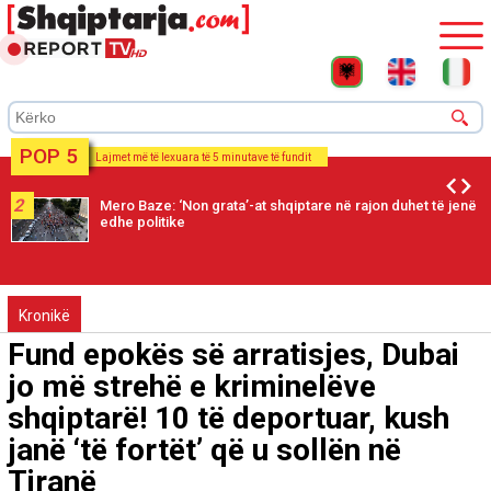
POP 5
Lajmet më të lexuara të 5 minutave të fundit
2
Mero Baze: ‘Non grata’-at shqiptare në rajon duhet të jenë
edhe politike
Kronikë
Fund epokës së arratisjes, Dubai
jo më strehë e kriminelëve
shqiptarë! 10 të deportuar, kush
janë ‘të fortët’ që u sollën në
Tiranë