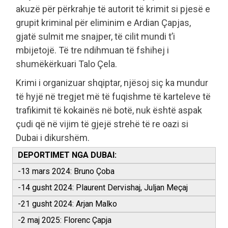
akuzë për përkrahje të autorit të krimit si pjesë e
grupit kriminal për eliminim e Ardian Çapjas,
gjatë sulmit me snajper, të cilit mundi t’i
mbijetojë. Të tre ndihmuan të fshihej i
shumëkërkuari Talo Çela.
Krimi i organizuar shqiptar, njësoj siç ka mundur
të hyjë në tregjet më të fuqishme të karteleve të
trafikimit të kokainës në botë, nuk është aspak
çudi që në vijim të gjejë strehë të re oazi si
Dubai i dikurshëm.
DEPORTIMET NGA DUBAI:
-13 mars 2024: Bruno Çoba
-14 gusht 2024: Plaurent Dervishaj, Juljan Meçaj
-21 gusht 2024: Arjan Malko
-2 maj 2025: Florenc Çapja