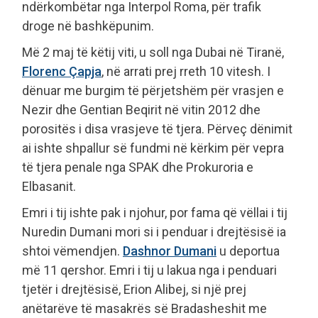
ndërkombëtar nga Interpol Roma, për trafik
droge në bashkëpunim.
Më 2 maj të këtij viti, u soll nga Dubai në Tiranë,
Florenc Çapja
, në arrati prej rreth 10 vitesh. I
dënuar me burgim të përjetshëm për vrasjen e
Nezir dhe Gentian Beqirit në vitin 2012 dhe
porositës i disa vrasjeve të tjera. Përveç dënimit
ai ishte shpallur së fundmi në kërkim për vepra
të tjera penale nga SPAK dhe Prokuroria e
Elbasanit.
Emri i tij ishte pak i njohur, por fama që vëllai i tij
Nuredin Dumani mori si i penduar i drejtësisë ia
shtoi vëmendjen.
Dashnor Dumani
u deportua
më 11 qershor. Emri i tij u lakua nga i penduari
tjetër i drejtësisë, Erion Alibej, si një prej
anëtarëve të masakrës së Bradasheshit me