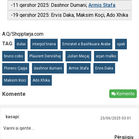
-11 qershor 2025: Dashnor Dumani,
Armis Stafa
-19 qershor 2025: Ervis Daka, Maksim Koçi, Ado Xhika
A.Q/Shqiptarja.com
TAG:
dubai
interpol tirana
Emiratet e Bashkuara Arabe
spak
bruno cobo
Plaurent Dervishaj
Julian Meçaj
arjan malko
Florenc Çapja
dashnor dumani
Armis Stafa
Ervis Daka
Maksim Koci
Ado Xhika
Komente
Komento
kasapi:
23/06/2025 03:01
Varini si qente....
Përgjigju