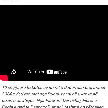
10 shqiptarë të botës së krimit u deportuan prej marsit
2024 e deri më tani nga Dubai, vendi që u kthye në
oazin e arratisjes. Nga Plaurent Dervishaj, Florenc
Çapja e deri te Dashnor Dumani, tashmë po përballen