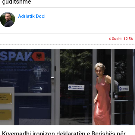
çuditshme
Adriatik Doci
4 Gusht, 12:56
Kryemadhi ironizon deklaratën e Berishës për