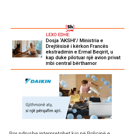
LEXO EDHE:
Dosja ‘AKSHI’/ Ministria e
Drejtësisë i kërkon Francës
ekstradimin e Ermal Beqirit, u
kap duke pilotuar një avion privat
mbi central bërthamor
Por ndryshe interpretohet kjo në Policinë e