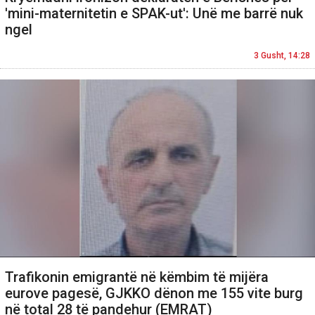
'mini-maternitetin e SPAK-ut': Unë me barrë nuk
ngel
3 Gusht, 14:28
Trafikonin emigrantë në këmbim të mijëra
eurove pagesë, GJKKO dënon me 155 vite burg
në total 28 të pandehur (EMRAT)