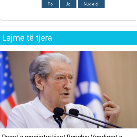
Po
Jo
Nuk e di
Lajme të tjera