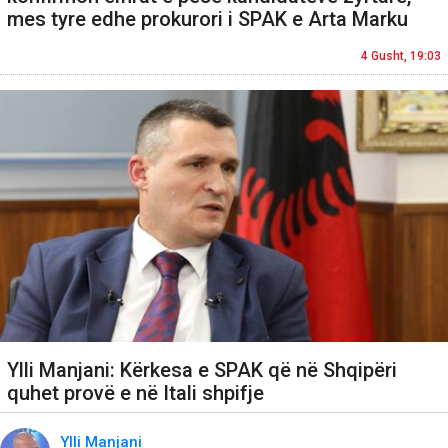
mes tyre edhe prokurori i SPAK e Arta Marku
4 Gusht, 19:03
Ylli Manjani: Kërkesa e SPAK që në Shqipëri
quhet provë e në Itali shpifje
Ylli Manjani