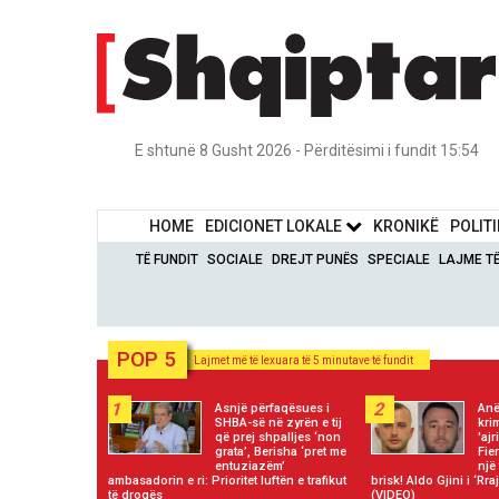
E shtunë 8 Gusht 2026 - Përditësimi i fundit 15:54
HOME
EDICIONET LOKALE
KRONIKË
POLIT
TË FUNDIT
SOCIALE
DREJT PUNËS
SPECIALE
LAJME T
POP 5
Lajmet më të lexuara të 5 minutave të fundit
1
2
Asnjë përfaqësues i
Anë
SHBA-së në zyrën e tij
kri
që prej shpalljes ‘non
'aj
grata’, Berisha ‘pret me
Fie
entuziazëm’
një
ambasadorin e ri: Prioritet luftën e trafikut
brisk! Aldo Gjini i ‘Rra
të drogës
(VIDEO)