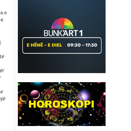
la e
ë.
,
të
ër
r
 e
një