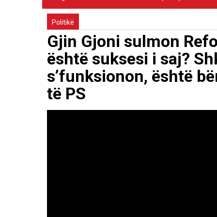
Politikë
Gjin Gjoni sulmon Refo
është suksesi i saj? Sh
s’funksionon, është bë
të PS