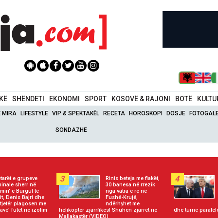
IKË
SHËNDETI
EKONOMI
SPORT
KOSOVË & RAJONI
BOTË
KULTU
Ë MIRA
LIFESTYLE
VIP & SPEKTAKËL
RECETA
HOROSKOPI
DOSJE
FOTOGALE
SONDAZHE
3
4
tarët e grupeve
Rinis beteja me flakët,
minale sherr në
30 banesa në rrezik
rimin' e Burgut të
nga vatra e re në
rit, Denis Bajri dhe
Fushë-Krujë,
 tjetër plagosen me
ndërhyhet me
jave’ futet në izolim
helikopter zjarrfikës! Shuhen zjarret në
dhe turne paralel
Mallakastër (VIDEO)