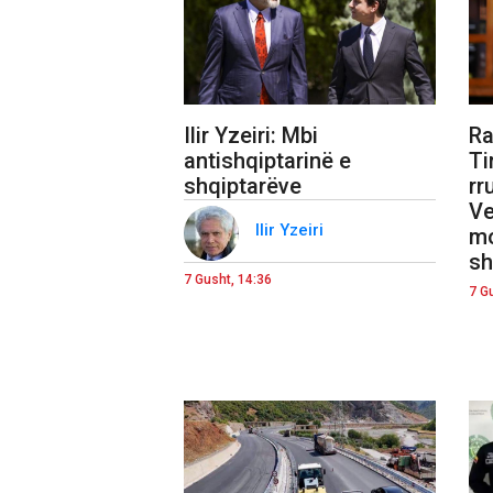
Ilir Yzeiri: Mbi
Ra
antishqiptarinë e
Ti
shqiptarëve
rr
Ve
Ilir Yzeiri
mo
sh
7 Gusht, 14:36
7 G