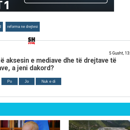
d
reforma ne drejtesi
5 Gusht, 13
ë aksesin e mediave dhe të drejtave të
ve, a jeni dakord?
Po
Jo
Nuk e di