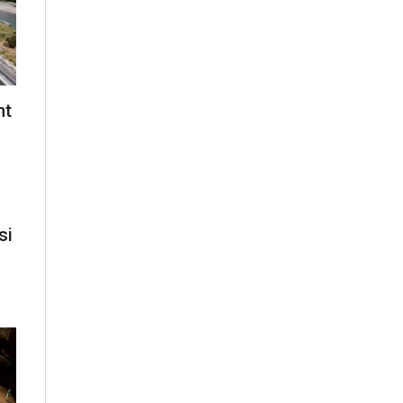
nt
si