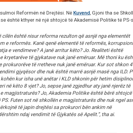
sulmoi Reformën në Drejtësi. Në
Kuvend
, Gjoni tha se Shkol
e është kthyer në një shtojcë të Akademisë Politike të PS-s
ë cilën është nisur reforma rezulton që asnjë nga elementët
em e reformës. Kanë qenë elementë të reformës, korrupsioni
tja e vendimeve? A janë arritur këto? Jo. Realiteti është
e kryetarëve të gjykatave nuk janë emëruar. Më thoni ku ësh
e prokurorëve të rretheve nuk janë emëruar. Kur sot shkon 4
 vendimi gjyqësor dhe nuk është marrë asnjë masë nga ILD. P
ë kohën kur isha unë anëtar i KLD shkonin për hetim disiplino
eri në këto 8 vjet? Jo, sepse janë zgjedhur aty janë njerëz të
 e magjistraturës? Jo, Akademia Politike është bërë shtojcë
 PS. Futen sot në shkollën e magjistraturës dhe nuk ngel as
kërkojnë të japin drejtësi sa prokurori bën ankim në
rshtim ndaj vendimit të Gjykatës së Apelit.”, tha ai.