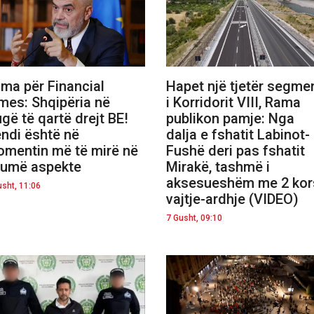
ma për Financial
Hapet një tjetër segme
mes: Shqipëria në
i Korridorit VIII, Rama
ugë të qartë drejt BE!
publikon pamje: Nga
ndi është në
dalja e fshatit Labinot-
mentin më të mirë në
Fushë deri pas fshatit
umë aspekte
Mirakë, tashmë i
aksesueshëm me 2 kor
usht, 11:06
vajtje-ardhje (VIDEO)
7 Gusht, 09:10