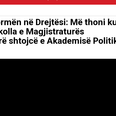
rmën në Drejtësi: Më thoni k
kolla e Magjistraturës
rë shtojcë e Akademisë Politi