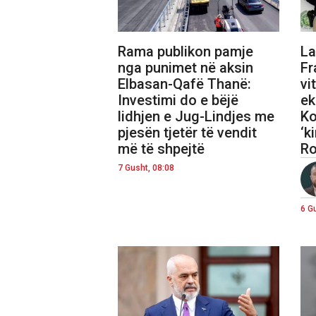
Rama publikon pamje
La
nga punimet në aksin
Fr
Elbasan-Qafë Thanë:
vi
Investimi do e bëjë
ek
lidhjen e Jug-Lindjes me
Ko
pjesën tjetër të vendit
‘k
më të shpejtë
Ro
7 Gusht, 08:08
6 G