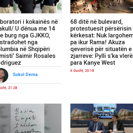
boratori i kokainës në
68 ditë në bulevard,
akull/ U dënua me 14
protestuesit përsërisin
te burg nga GJKKO,
kërkesat: Nuk largohem
stradohet nga
pa ikur Rama! Akuza
lumbia në Shqipëri
qeverisë për situatën e
imisti’ Saimir Rosales
zjarreve: Pylli s'ka vlerë
driguez
para Kanye West
6 Gusht, 20:18
Sokol Dema
usht, 21:28