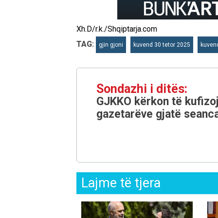
Xh.D/r.k./Shqiptarja.com
TAG:
gjin gjoni
kuvend 30 tetor 2025
kuven
Sondazhi i ditës:
GJKKO kërkon të kufizoj
gazetarëve gjatë seanca
Lajme të tjera