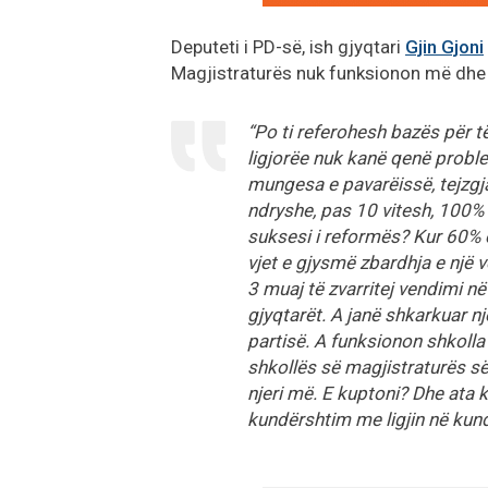
Deputeti i PD-së, ish gjyqtari
Gjin Gjoni
Magjistraturës nuk funksionon më dhe s
“Po ti referohesh bazës për t
ligjorëe nuk kanë qenë probl
mungesa e pavarëissë, tejzgja
ndryshe, pas 10 vitesh, 100% 
suksesi i reformës? Kur 60% 
vjet e gjysmë zbardhja e një
3 muaj të zvarritej vendimi n
gjyqtarët. A janë shkarkuar nj
partisë. A funksionon shkolla
shkollës së magjistraturës së
njeri më. E kuptoni? Dhe ata 
kundërshtim me ligjin në kundë