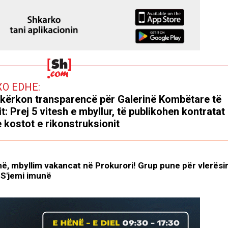
XO EDHE:
kërkon transparencë për Galerinë Kombëtare të
it: Prej 5 vitesh e mbyllur, të publikohen kontratat
 kostot e rikonstruksionit
më, mbyllim vakancat në Prokurori! Grup pune për vlerësi
? S'jemi imunë