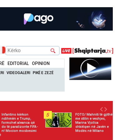
RË
EDITORIAL
OPINION
RI
VIDEOGALERI
PIKË E ZEZË
5
Infantino kërkon
FOTO/ Mahniti të gjithë
ndihmën e Trump,
me stilin e veshjes,
formohet aleanca që
Marina Vjollca
do të paralizonte FIFA-
shkëlqen në Javën e
n! Mocion mosbesimi
Modës në Milano
ë