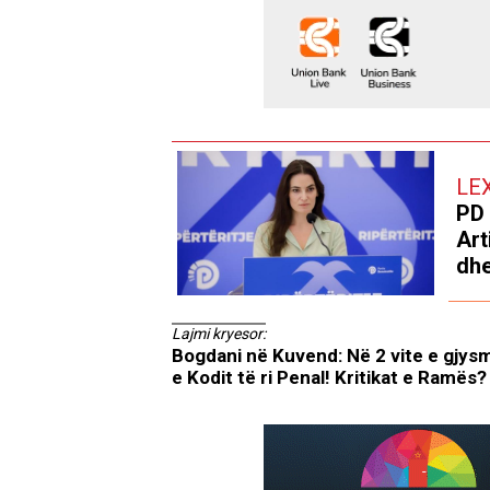
LE
PD 
Art
dhe
Lajmi kryesor:
Bogdani në Kuvend: Në 2 vite e gjys
e Kodit të ri Penal! Kritikat e Ramës