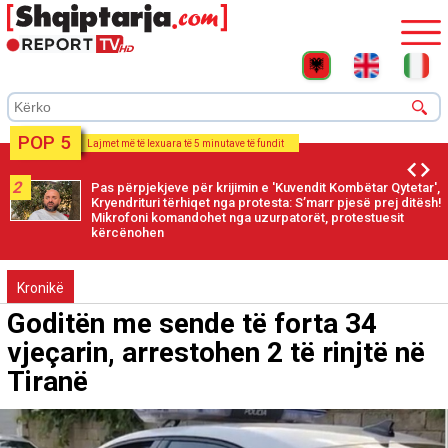
POP 5
Lajmet më të lexuara të 5 minutave të fundit
2
Pas përpjekjeve për krijimin e 'Kuvendit Kombëtar Qytetar',
Kryendrituri tërhiqet nga protesta: S’marr pjesë prej ditësh!
Mikrofoni komandohet nga uzurpatorët, protestuesit
kërcënohen
Kronikë
Goditën me sende të forta 34
vjeçarin, arrestohen 2 të rinjtë në
Tiranë