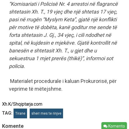
“Komisariati i Policisë Nr. 4 arrestoi në flagrancë
shtetasin Xh. T., 19 vjeç dhe një shtetas 17 vjeç,
pasi në rrugën “Myslym Keta”, gjatë një konflikti
për motive të dobëta, kanë goditur me sende të
forta shtetasin J. Gj., 34 vjeç, i cili ndodhet në
spital, në kujdesin e mjekëve. Gjatë kontrollit në
banesën e shtetasit Xh. T., u gjet dhe u
sekuestrua 1 mjet prerës (thikë)”, informoi sot
policia.
Materialet procedurale i kaluan Prokurorisë, për
veprime të mëtejshme.
Xh.K/Shqiptarja.com
TAG:
Tirane
sherr mes te rinjve
Komente
Komento