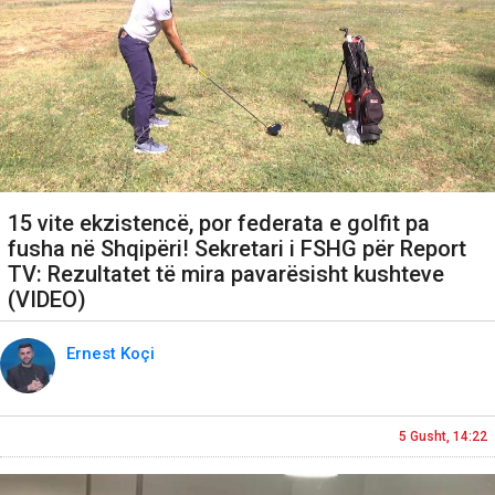
15 vite ekzistencë, por federata e golfit pa
fusha në Shqipëri! Sekretari i FSHG për Report
TV: Rezultatet të mira pavarësisht kushteve
(VIDEO)
Ernest Koçi
5 Gusht, 14:22