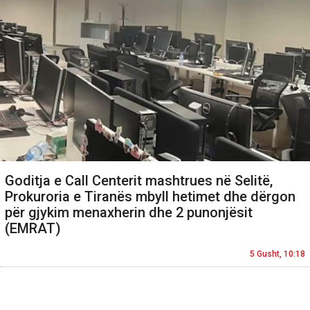
Goditja e Call Centerit mashtrues në Selitë,
Prokuroria e Tiranës mbyll hetimet dhe dërgon
për gjykim menaxherin dhe 2 punonjësit
(EMRAT)
5 Gusht, 10:18