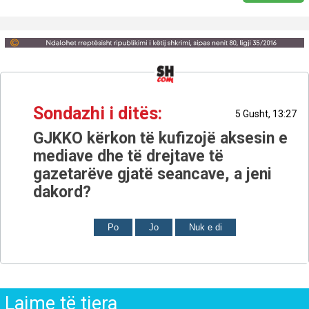
Sondazhi i ditës:
5 Gusht, 13:27
GJKKO kërkon të kufizojë aksesin e
mediave dhe të drejtave të
gazetarëve gjatë seancave, a jeni
dakord?
Po
Jo
Nuk e di
Lajme të tjera