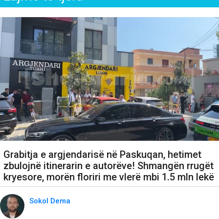
Grabitja e argjendarisë në Paskuqan, hetimet
zbulojnë itinerarin e autorëve! Shmangën rrugët
kryesore, morën floriri me vlerë mbi 1.5 mln lekë
Sokol Dema