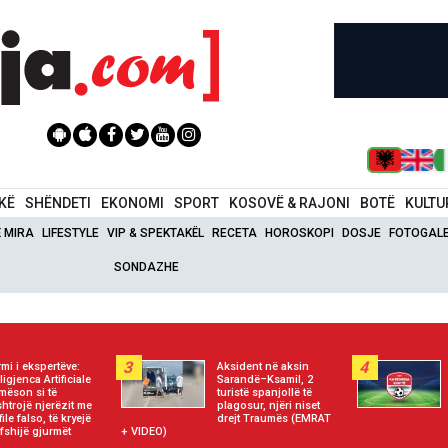
IKË
SHËNDETI
EKONOMI
SPORT
KOSOVË & RAJONI
BOTË
KULTU
Ë MIRA
LIFESTYLE
VIP & SPEKTAKËL
RECETA
HOROSKOPI
DOSJE
FOTOGALE
SONDAZHE
3
4
rmi i ekspertëve:
Aksident në aksin
ligjenca Artificiale
Sarandë–Ksamil, 2
mëson si të
turistë spanjollë të
htrojë njerëzit me
plagosur, njëri niset
ile falso, të kryejë
drejt Traumës (EMRAT
 fshijë gjurmët
+ VIDEO)