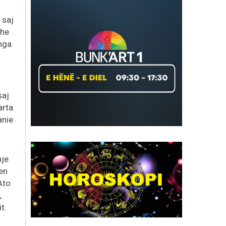
 saj
dhe
 nga
saj
arta
anie
hje
en
Ato
,
t.