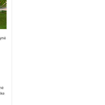
 ynë
në
ike