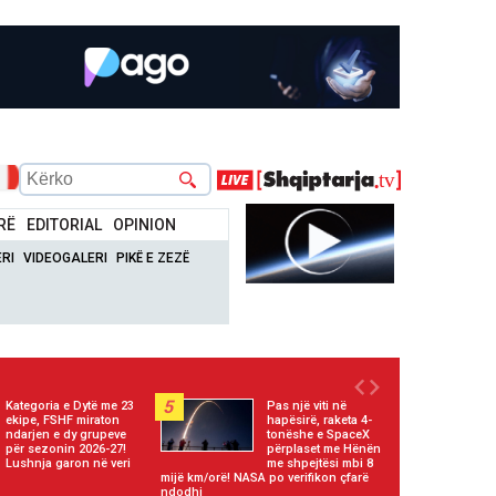
RË
EDITORIAL
OPINION
RI
VIDEOGALERI
PIKË E ZEZË
5
Kategoria e Dytë me 23
Pas një viti në
ekipe, FSHF miraton
hapësirë, raketa 4-
ndarjen e dy grupeve
tonëshe e SpaceX
për sezonin 2026-27!
përplaset me Hënën
Lushnja garon në veri
me shpejtësi mbi 8
mijë km/orë! NASA po verifikon çfarë
ndodhi