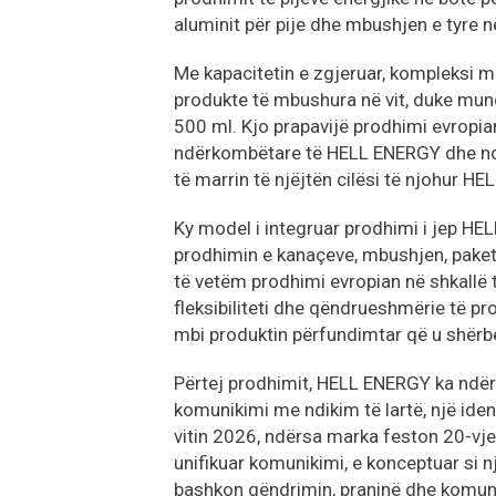
aluminit për pije dhe mbushjen e tyre n
Me kapacitetin e zgjeruar, kompleksi m
produkte të mbushura në vit, duke mun
500 ml. Kjo prapavijë prodhimi evropia
ndërkombëtare të HELL ENERGY dhe nd
të marrin të njëjtën cilësi të njohur HEL
Ky model i integruar prodhimi i jep H
prodhimin e kanaçeve, mbushjen, paketim
të vetëm prodhimi evropian në shkallë të 
fleksibiliteti dhe qëndrueshmërie të pr
mbi produktin përfundimtar që u shër
Përtej prodhimit, HELL ENERGY ka ndë
komunikimi me ndikim të lartë, një iden
vitin 2026, ndërsa marka feston 20-vjet
unifikuar komunikimi, e konceptuar si
bashkon qëndrimin, praninë dhe komun