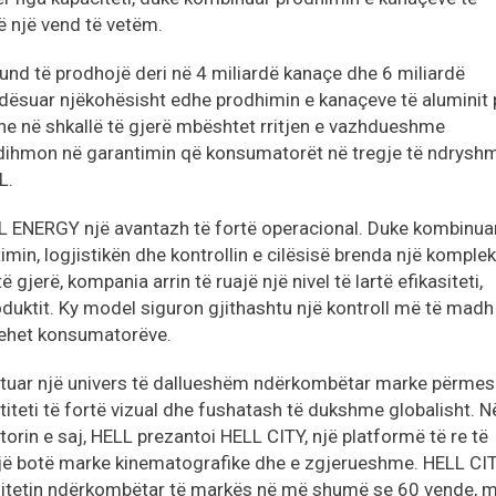
ë një vend të vetëm.
und të prodhojë deri në 4 miliardë kanaçe dhe 6 miliardë
dësuar njëkohësisht edhe prodhimin e kanaçeve të aluminit 
ne në shkallë të gjerë mbështet rritjen e vazhdueshme
ihmon në garantimin që konsumatorët në tregje të ndrysh
L.
ELL ENERGY një avantazh të fortë operacional. Duke kombinua
in, logjistikën dhe kontrollin e cilësisë brenda një komplek
gjerë, kompania arrin të ruajë një nivel të lartë efikasiteti,
oduktit. Ky model siguron gjithashtu një kontroll më të madh
behet konsumatorëve.
rtuar një univers të dallueshëm ndërkombëtar marke përmes
titeti të fortë vizual dhe fushatash të dukshme globalisht. N
orin e saj, HELL prezantoi HELL CITY, një platformë të re të
 një botë marke kinematografike dhe e zgjerueshme. HELL CI
itetin ndërkombëtar të markës në më shumë se 60 vende, 