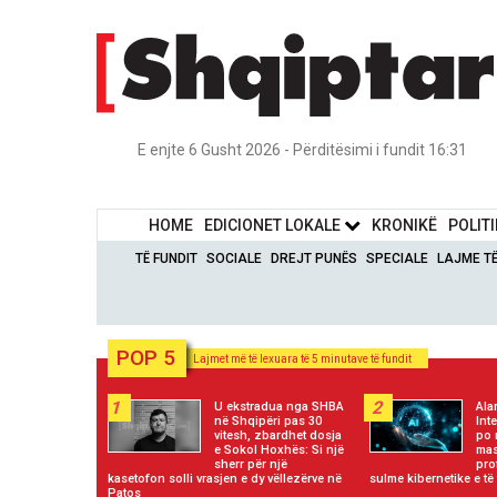
E enjte 6 Gusht 2026 - Përditësimi i fundit 16:31
HOME
EDICIONET LOKALE
KRONIKË
POLIT
TË FUNDIT
SOCIALE
DREJT PUNËS
SPECIALE
LAJME T
POP 5
Lajmet më të lexuara të 5 minutave të fundit
1
2
U ekstradua nga SHBA
Ala
në Shqipëri pas 30
Inte
vitesh, zbardhet dosja
po 
e Sokol Hoxhës: Si një
mas
sherr për një
prof
kasetofon solli vrasjen e dy vëllezërve në
sulme kibernetike e të
Patos