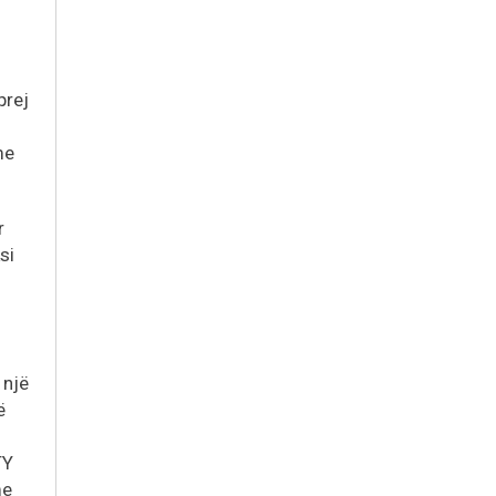
prej
me
r
si
 një
ë
TY
me