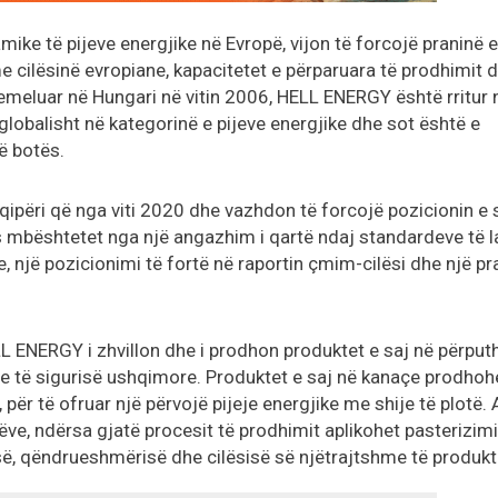
mike të pijeve energjike në Evropë, vijon të forcojë praninë e
e cilësinë evropiane, kapacitetet e përparuara të prodhimit 
hemeluar në Hungari në vitin 2006, HELL ENERGY është rritur
 globalisht në kategorinë e pijeve energjike dhe sot është e
ë botës.
përi që nga viti 2020 dhe vazhdon të forcojë pozicionin e 
 mbështetet nga një angazhim i qartë ndaj standardeve të l
 një pozicionimi të fortë në raportin çmim-cilësi dhe një pr
L ENERGY i zhvillon dhe i prodhon produktet e saj në përput
he të sigurisë ushqimore. Produktet e saj në kanaçe prodhoh
ër të ofruar një përvojë pijeje energjike me shije të plotë. 
e, ndërsa gjatë procesit të prodhimit aplikohet pasterizimi
së, qëndrueshmërisë dhe cilësisë së njëtrajtshme të produkti