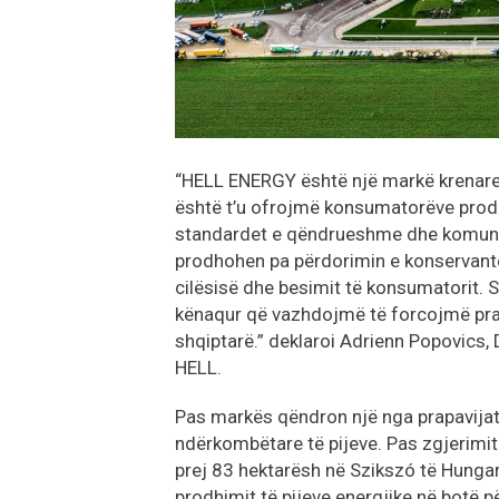
“HELL ENERGY është një markë krenare 
është t’u ofrojmë konsumatorëve produ
standardet e qëndrueshme dhe komunik
prodhohen pa përdorimin e konservant
cilësisë dhe besimit të konsumatorit. S
kënaqur që vazhdojmë të forcojmë pr
shqiptarë.” deklaroi Adrienn Popovics
HELL.
Pas markës qëndron një nga prapavijat 
ndërkombëtare të pijeve. Pas zgjerimit
prej 83 hektarësh në Szikszó të Hunga
prodhimit të pijeve energjike në botë 