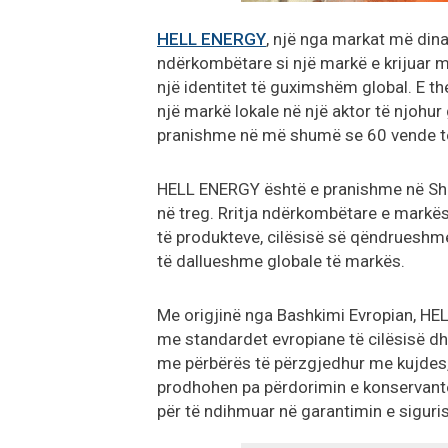
HELL ENERGY
, një nga markat më dina
ndërkombëtare si një markë e krijuar m
një identitet të guximshëm global. E t
një markë lokale në një aktor të njohur
pranishme në më shumë se 60 vende t
HELL ENERGY është e pranishme në Shqi
në treg. Rritja ndërkombëtare e markës
të produkteve, cilësisë së qëndrueshme,
të dallueshme globale të markës.
Me origjinë nga Bashkimi Evropian, HEL
me standardet evropiane të cilësisë d
me përbërës të përzgjedhur me kujdes, p
prodhohen pa përdorimin e konservantëv
për të ndihmuar në garantimin e siguri