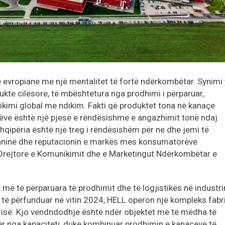
evropiane me një mentalitet të fortë ndërkombëtar. Synimi
kte cilësore, të mbështetura nga prodhimi i përparuar,
imi global me ndikim. Fakti që produktet tona në kanaçe
ëve është një pjesë e rëndësishme e angazhimit tonë ndaj
hqipëria është një treg i rëndësishëm për ne dhe jemi të
aninë dhe reputacionin e markës mes konsumatorëve
, Drejtore e Komunikimit dhe e Marketingut Ndërkombëtar e
më të përparuara të prodhimit dhe të logjistikës në industri
 të përfunduar në vitin 2024, HELL operon një kompleks fabr
risë. Kjo vendndodhje është ndër objektet më të mëdha të
për nga kapaciteti, duke kombinuar prodhimin e kanaçeve të