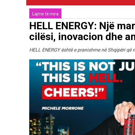
Lajme të mira
HELL ENERGY: Një mark
cilësi, inovacion dhe 
HELL ENERGY është e pranishme në Shqipëri që nga