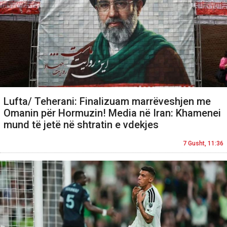
Lufta/ Teherani: Finalizuam marrëveshjen me
Omanin për Hormuzin! Media në Iran: Khamenei
mund të jetë në shtratin e vdekjes
7 Gusht, 11:36