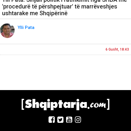
'procedurë të përshpejtuar' të marrëveshjes
ushtarake me Shqipërinë
Ylli Pata
6 Gusht, 18:43