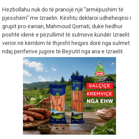
Hezbollahu nuk do të pranojë një "armëpushim të
pjesshëm" me Izraelin. Kështu deklaroi udhëheqësi i
grupit pro-iranian, Mahmoud Qomati, duke hedhur
poshtë idenë e pezullimit të sulmeve kundër Izraelit
verior në këmbim të thjesht heqjes dorë nga sulmet
ndaj periferive jugore të Bejrutit nga ana e Izraelit.