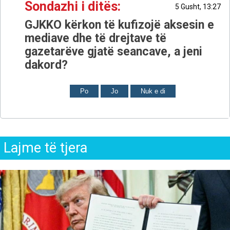
Sondazhi i ditës:
5 Gusht, 13:27
GJKKO kërkon të kufizojë aksesin e
mediave dhe të drejtave të
gazetarëve gjatë seancave, a jeni
dakord?
Po
Jo
Nuk e di
Lajme të tjera