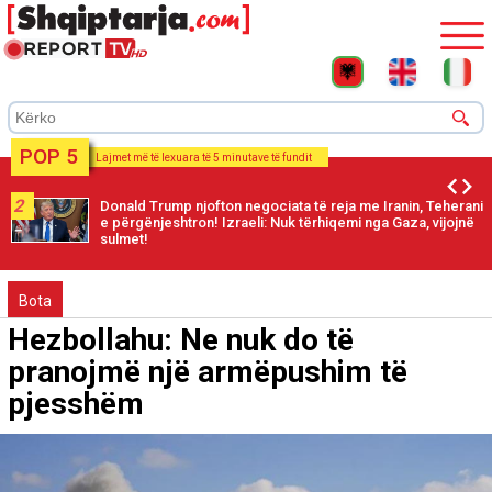
POP 5
Lajmet më të lexuara të 5 minutave të fundit
2
Donald Trump njofton negociata të reja me Iranin, Teherani
e përgënjeshtron! Izraeli: Nuk tërhiqemi nga Gaza, vijojnë
sulmet!
Bota
Hezbollahu: Ne nuk do të
pranojmë një armëpushim të
pjesshëm