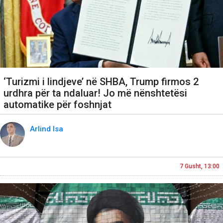
‘Turizmi i lindjeve’ në SHBA, Trump firmos 2
urdhra për ta ndaluar! Jo më nënshtetësi
automatike për foshnjat
Arlind Isa
7 Gusht, 13:00