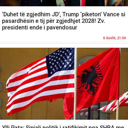
‘Duhet të zgjedhim JD’, Trump ‘piketon’ Vance si
pasardhësin e tij për zgjedhjet 2028! Zv.
presidenti ende i pavendosur
6 Gusht, 21:04
Ylli Pata: Sinjali politik i ratifikimit nga SHBA me