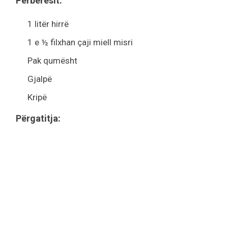
Përbërësit:
1 litër hirrë
1 e ½ filxhan çaji miell misri
Pak qumësht
Gjalpë
Kripë
Përgatitja: