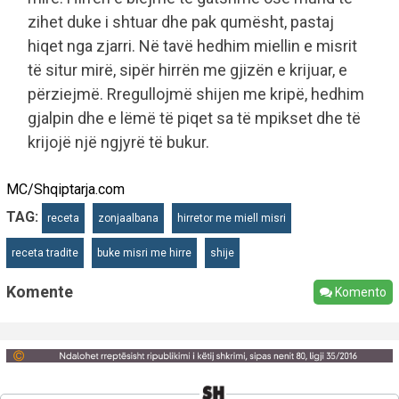
zihet duke i shtuar dhe pak qumësht, pastaj
hiqet nga zjarri. Në tavë hedhim miellin e misrit
të situr mirë, sipër hirrën me gjizën e krijuar, e
përziejmë. Rregullojmë shijen me kripë, hedhim
gjalpin dhe e lëmë të piqet sa të mpikset dhe të
krijojë një ngjyrë të bukur.
MC/Shqiptarja.com
TAG:
receta
zonjaalbana
hirretor me miell misri
receta tradite
buke misri me hirre
shije
Komente
Komento