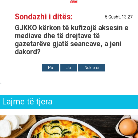
Sondazhi i ditës:
5 Gusht, 13:27
GJKKO kërkon të kufizojë aksesin e
mediave dhe të drejtave të
gazetarëve gjatë seancave, a jeni
dakord?
Po
Jo
Nuk e di
Lajme të tjera