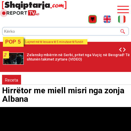
POP 5
Lajmet më të lexuara të 5 minutave të fundit
2
Zelensky mbërrin në Serbi, pritet nga Vuçiç në Beograd! Të
shtunën takimet zyrtare (VIDEO)
Receta
Hirrëtor me miell misri nga zonja
Albana