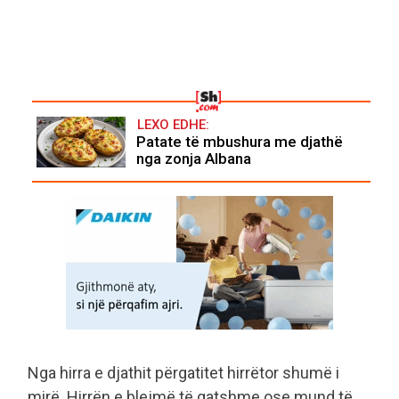
LEXO EDHE:
Patate të mbushura me djathë
nga zonja Albana
Nga hirra e djathit përgatitet hirrëtor shumë i
mirë. Hirrën e blejmë të gatshme ose mund të