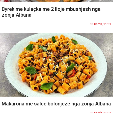
Byrek me kulaçka me 2 lloje mbushjesh nga
zonja Albana
30 Korrik, 11:31
Makarona me salcë bolonjeze nga zonja Albana
30 Korrik, 11:26