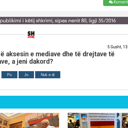
Koment
5 Gusht, 13
ë aksesin e mediave dhe të drejtave të
ve, a jeni dakord?
Po
Jo
Nuk e di