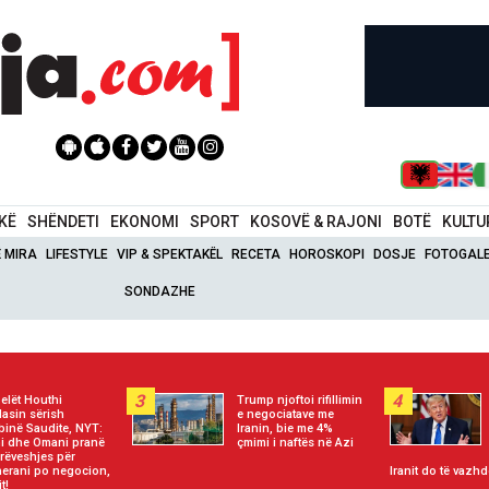
IKË
SHËNDETI
EKONOMI
SPORT
KOSOVË & RAJONI
BOTË
KULTU
Ë MIRA
LIFESTYLE
VIP & SPEKTAKËL
RECETA
HOROSKOPI
DOSJE
FOTOGALE
SONDAZHE
3
4
elët Houthi
Trump njoftoi rifillimin
asin sërish
e negociatave me
binë Saudite, NYT:
Iranin, bie me 4%
ni dhe Omani pranë
çmimi i naftës në Azi
rëveshjes për
erani po negocion,
Iranit do të vazhd
t!