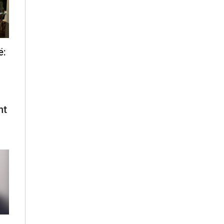
ë:
:
ht