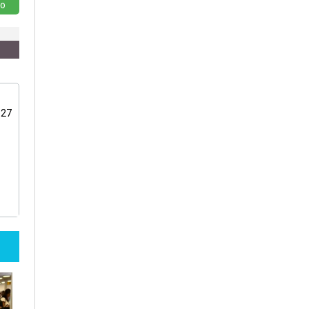
o
:27