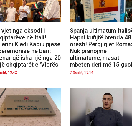
 vjet nga eksodi i
Spanja ultimatum Italis
qiptarëve në Itali!
Hapni kufijtë brenda 48
lerini Kledi Kadiu pjesë
orësh! Përgjigjet Roma
ceremonisë në Bari:
Nuk pranojmë
enar që isha një nga 20
ultimatume, masat
jë shqiptarët e 'Vlorës'
mbeten deri më 15 gus
usht, 13:42
7 Gusht, 13:14