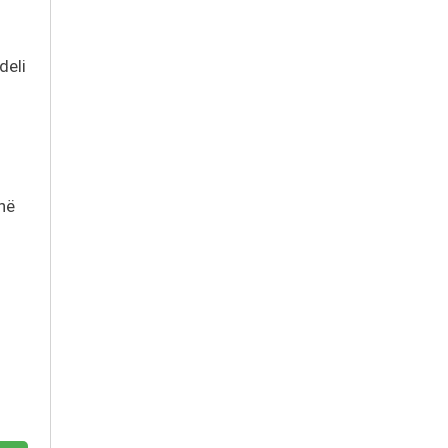
deli
 në