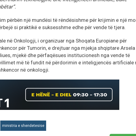
bëtar”.
mim përbën një mundësi të rëndësishme për krijimin e një mo
hërbejë si praktikë e suksesshme edhe për vende të tjera.
ciale në Onkologji, i organizuar nga Shoqata Europiane për
Shkencor për Tumorin, e drejtuar nga mjekja shqiptare Arsela
diues, mjekë dhe përfaqësues institucionesh nga vende të
llimet më të fundit në përdorimin e inteligjencës artificiale
shkencor në onkologji.
ministria e shendetesise