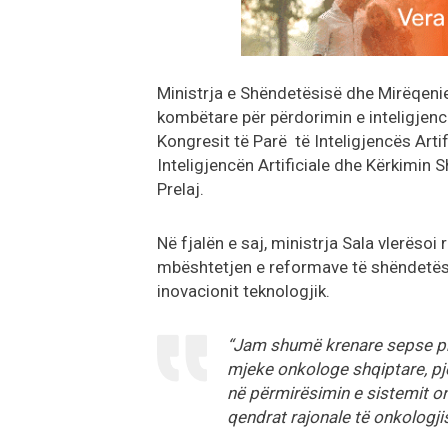
Ministrja e Shëndetësisë dhe Mirëqenie
kombëtare për përdorimin e inteligjencë
Kongresit të Parë të Inteligjencës Arti
Inteligjencën Artificiale dhe Kërkimin 
Prelaj.
Në fjalën e saj, ministrja Sala vlerëso
mbështetjen e reformave të shëndetësi
inovacionit teknologjik.
“Jam shumë krenare sepse pr
mjeke onkologe shqiptare, pj
në përmirësimin e sistemit onk
qendrat rajonale të onkologjis