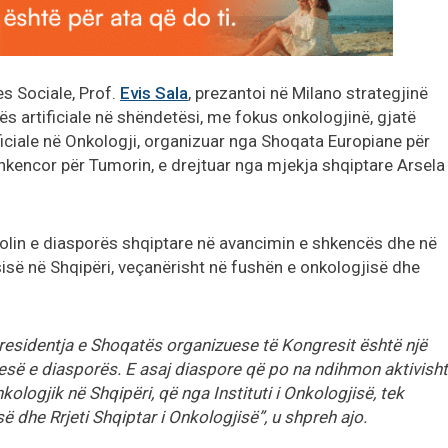
s Sociale, Prof.
Evis Sala
, prezantoi në Milano strategjinë
s artificiale në shëndetësi, me fokus onkologjinë, gjatë
ficiale në Onkologji, organizuar nga Shoqata Europiane për
Shkencor për Tumorin, e drejtuar nga mjekja shqiptare Arsela
i rolin e diasporës shqiptare në avancimin e shkencës dhe në
së në Shqipëri, veçanërisht në fushën e onkologjisë dhe
esidentja e Shoqatës organizuese të Kongresit është një
esë e diasporës. E asaj diaspore që po na ndihmon aktivisht
ologjik në Shqipëri, që nga Instituti i Onkologjisë, tek
ë dhe Rrjeti Shqiptar i Onkologjisë”, u shpreh ajo.