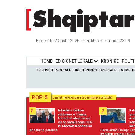
E premte 7 Gusht 2026 - Përditësimi i fundit 23:09
HOME
EDICIONET LOKALE
KRONIKË
POLIT
TË FUNDIT
SOCIALE
DREJT PUNËS
SPECIALE
LAJME T
POP 5
Lajmet më të lexuara të 5 minutave të fundit
1
2
Infantino kërkon
Reb
ndihmën e Trump,
god
formohet aleanca që
Ara
do të paralizonte FIFA-
Ira
n! Mocion mosbesimi
mar
dhe turne paralelë
Hormuzin! Trump: Teh
ky është shansi i fundi