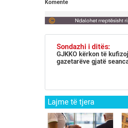
Komente
Sondazhi i ditës:
GJKKO kërkon të kufizoj
gazetarëve gjatë seanca
Lajme të tjera