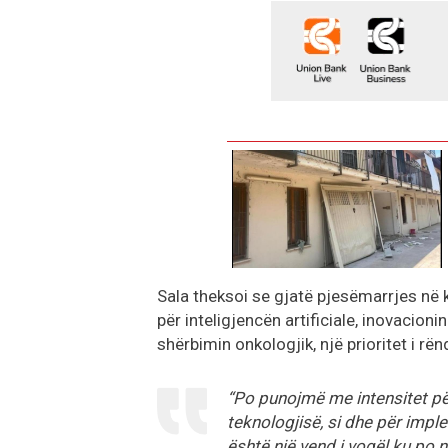
Sala theksoi se gjatë pjesëmarrjes në 
për inteligjencën artificiale, inovacion
shërbimin onkologjik, një prioritet i 
“Po punojmë me intensitet për
teknologjisë, si dhe për imple
është një vend i vogël ku po n