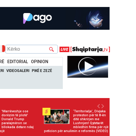
RË
EDITORIAL
OPINION
RI
VIDEOGALERI
PIKË E ZEZË
5
'Marrëveshje ose
‘Territorialja’, Divjaka
dorëzim të plotë'
proteston për të 8-ën
Donald Trump
ditë shkrirjen me
paralajmëron se
Lushnjen! Qytetarët
bllokada detare ndaj
mbledhin firma për një
ojë
peticion për anulimin e reformës (VIDEO)