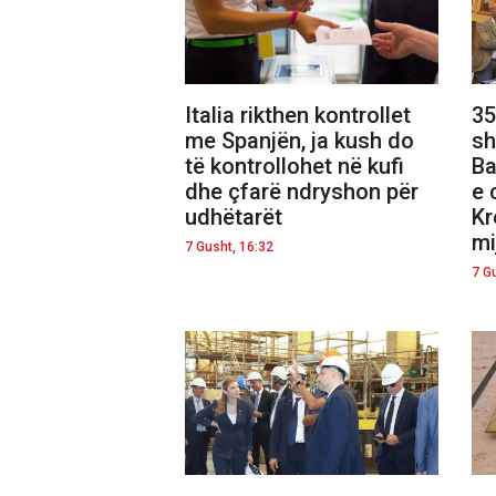
Italia rikthen kontrollet
35
me Spanjën, ja kush do
sh
të kontrollohet në kufi
Ba
dhe çfarë ndryshon për
e 
udhëtarët
Kr
mi
7 Gusht, 16:32
7 G