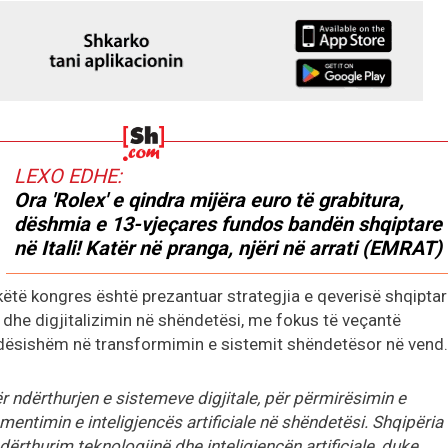
LEXO EDHE:
Ora 'Rolex' e qindra mijëra euro të grabitura,
dëshmia e 13-vjeçares fundos bandën shqiptare
në Itali! Katër në pranga, njëri në arrati (EMRAT)
këtë kongres është prezantuar strategjia e qeverisë shqipta
in dhe digjitalizimin në shëndetësi, me fokus të veçantë
rëndësishëm në transformimin e sistemit shëndetësor në vend.
 ndërthurjen e sistemeve digjitale, për përmirësimin e
mentimin e inteligjencës artificiale në shëndetësi. Shqipëria
dërthurim teknologjinë dhe inteligjencën artificiale, duke