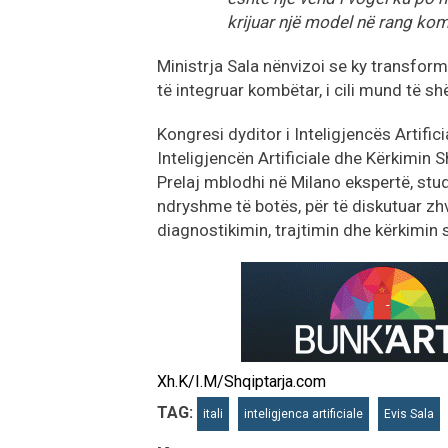
krijuar një model në rang kom
Ministrja Sala nënvizoi se ky transfor
të integruar kombëtar, i cili mund të s
Kongresi dyditor i Inteligjencës Artifi
Inteligjencën Artificiale dhe Kërkimin 
Prelaj mblodhi në Milano ekspertë, stu
ndryshme të botës, për të diskutuar zhvi
diagnostikimin, trajtimin dhe kërkimin 
Xh.K/I.M/Shqiptarja.com
TAG:
itali
inteligjenca artificiale
Evis Sala