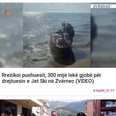
Rrezikoi pushuesit, 300 mijë lekë gjobë për
drejtuesin e Jet Ski në Zvërnec (VIDEO)
6 Gusht, 21:17