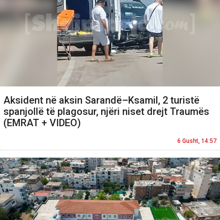
Aksident në aksin Sarandë–Ksamil, 2 turistë
spanjollë të plagosur, njëri niset drejt Traumës
(EMRAT + VIDEO)
6 Gusht, 14:57