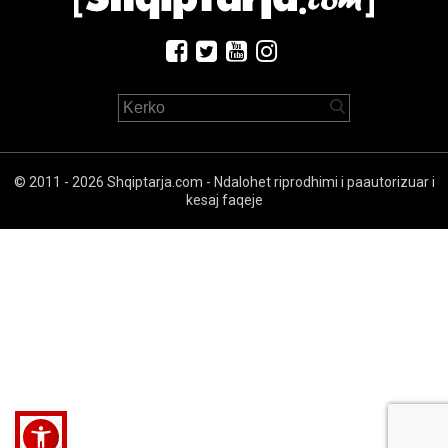
© 2011 - 2026 Shqiptarja.com - Ndalohet riprodhimi i paautorizuar i
kesaj faqeje