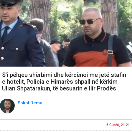
S'i pëlqeu shërbimi dhe kërcënoi me jetë stafin
e hotelit, Policia e Himarës shpall në kërkim
Ulian Shpatarakun, të besuarin e Ilir Prodës
Sokol Dema
6 Gusht, 21:21