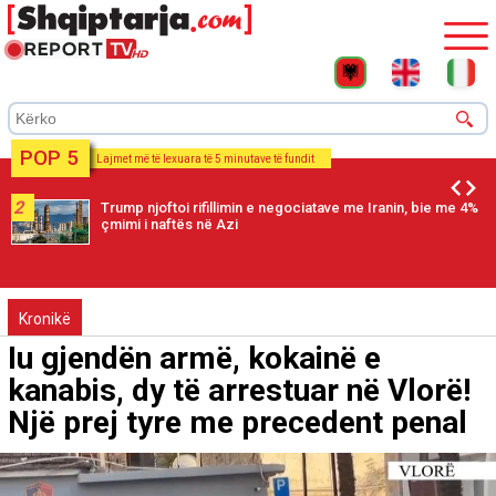
POP 5
Lajmet më të lexuara të 5 minutave të fundit
2
Trump njoftoi rifillimin e negociatave me Iranin, bie me 4%
çmimi i naftës në Azi
Kronikë
Iu gjendën armë, kokainë e
kanabis, dy të arrestuar në Vlorë!
Një prej tyre me precedent penal