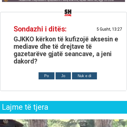
Sondazhi i ditës:
5 Gusht, 13:27
GJKKO kërkon të kufizojë aksesin e
mediave dhe të drejtave të
gazetarëve gjatë seancave, a jeni
dakord?
Po
Jo
Nuk e di
Lajme të tjera