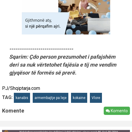
-------------------------------
Sqarim: Çdo person prezumohet i pafajshëm
deri sa nuk vërtetohet fajësia e tij me vendim
gjyqësor të formës së prerë.
P.J/Shqiptarja.com
TAG:
kanabis
armembajtje pa leje
kokaine
Vlore
Komente
Komento