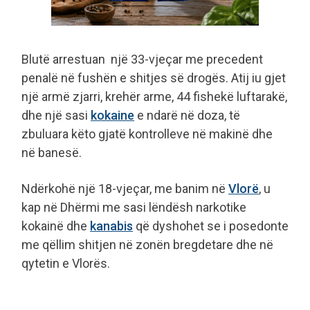
Blutë arrestuan një 33-vjeçar me precedent
penalë në fushën e shitjes së drogës. Atij iu gjet
një armë zjarri, krehër arme, 44 fishekë luftarakë,
dhe një sasi
kokaine
e ndarë në doza, të
zbuluara këto gjatë kontrolleve në makinë dhe
në banesë.
Ndërkohë një 18-vjeçar, me banim në
Vlorë
, u
kap në Dhërmi me sasi lëndësh narkotike
kokainë dhe
kanabis
që dyshohet se i posedonte
me qëllim shitjen në zonën bregdetare dhe në
qytetin e Vlorës.