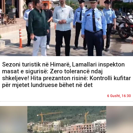
Sezoni turistik në Himarë, Lamallari inspekton
masat e sigurisë: Zero tolerancë ndaj
shkeljeve! Hita prezanton risinë: Kontrolli kufitar
për mjetet lundruese bëhet në det
6 Gusht, 16:30