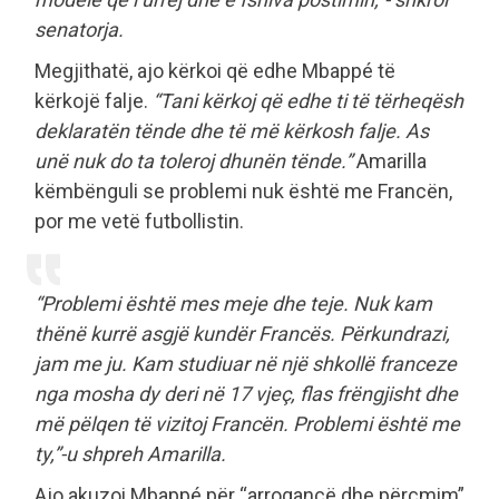
senatorja.
Megjithatë, ajo kërkoi që edhe Mbappé të
kërkojë falje.
“Tani kërkoj që edhe ti të tërheqësh
deklaratën tënde dhe të më kërkosh falje. As
unë nuk do ta toleroj dhunën tënde.”
Amarilla
këmbënguli se problemi nuk është me Francën,
por me vetë futbollistin.
“Problemi është mes meje dhe teje. Nuk kam
thënë kurrë asgjë kundër Francës. Përkundrazi,
jam me ju. Kam studiuar në një shkollë franceze
nga mosha dy deri në 17 vjeç, flas frëngjisht dhe
më pëlqen të vizitoj Francën. Problemi është me
ty,”-u shpreh Amarilla.
Ajo akuzoi Mbappé për “arrogancë dhe përçmim”