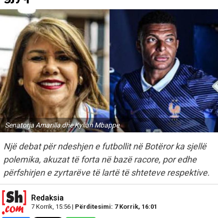
Senatorja Amarilla dhe Kylian Mbappe
Një debat për ndeshjen e futbollit në Botëror ka sjellë
polemika, akuzat të forta në bazë racore, por edhe
përfshirjen e zyrtarëve të lartë të shteteve respektive.
Redaksia
7 Korrik, 15:56 |
Përditesimi: 7 Korrik, 16:01