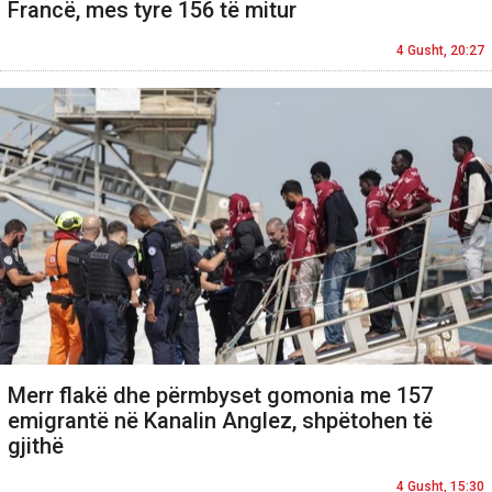
Francë, mes tyre 156 të mitur
4 Gusht, 20:27
Merr flakë dhe përmbyset gomonia me 157
emigrantë në Kanalin Anglez, shpëtohen të
gjithë
4 Gusht, 15:30