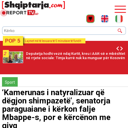
POP 5
Lajmet më të lexuara të 5 minutave të fundit
2
Deputetja hodhi vezë ndaj Kurtit, kreu i AAK-së e mbështet
në rrjete sociale: Timja kurrë nuk ka munguar për Kosovën
Sport
‘Kamerunas i natyralizuar që
dëgjon shimpazetë’, senatorja
paraguaiane i kërkon falje
Mbappe-s, por e kërcënon me
gjyq