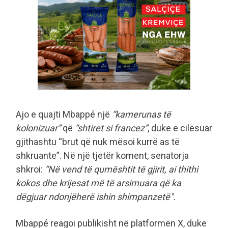
Ajo e quajti Mbappé një
“kamerunas të
kolonizuar”
që
“shtiret si francez”
, duke e cilësuar
gjithashtu “brut që nuk mësoi kurrë as të
shkruante”. Në një tjetër koment, senatorja
shkroi:
“Në vend të qumështit të gjirit, ai thithi
kokos dhe krijesat më të arsimuara që ka
dëgjuar ndonjëherë ishin shimpanzetë".
Mbappé reagoi publikisht në platformën X, duke