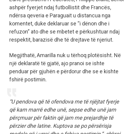
ashpër fyerjet ndaj futbollistit dhe Francës,
ndërsa qeveria e Paraguait u distancua nga
komentet, duke deklaruar se “i dënon dhe i
refuzon” ato dhe se mbetet e përkushtuar ndaj
respektit, barazisë dhe të drejtave të njeriut.
Megjithatë, Amarilla nuk u tërhoq plotësisht. Në
një deklaratë të gjatë, ajo pranoi se ishte
penduar për gjuhën e përdorur dhe se e kishte
fshirë postimin.
“U pendova që të ofendova me të njëjtat fyerje
që kam marrë edhe unë, sepse edhe unë jam
përçmuar për faktin që jam me prejardhje të
përzier dhe latine. Kuptova se po përsërisja
modele që i urrej dhe e fshiva postimin,”- shkroi