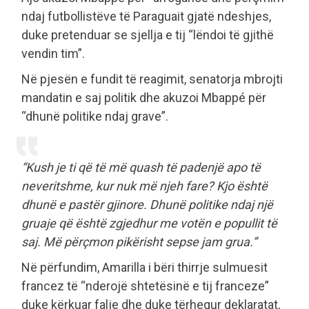
ndaj futbollistëve të Paraguait gjatë ndeshjes,
duke pretenduar se sjellja e tij “lëndoi të gjithë
vendin tim”.
Në pjesën e fundit të reagimit, senatorja mbrojti
mandatin e saj politik dhe akuzoi Mbappé për
“dhunë politike ndaj grave”.
“Kush je ti që të më quash të padenjë apo të
neveritshme, kur nuk më njeh fare? Kjo është
dhunë e pastër gjinore. Dhunë politike ndaj një
gruaje që është zgjedhur me votën e popullit të
saj. Më përçmon pikërisht sepse jam grua.”
Në përfundim, Amarilla i bëri thirrje sulmuesit
francez të “nderojë shtetësinë e tij franceze”
duke kërkuar falje dhe duke tërhequr deklaratat,