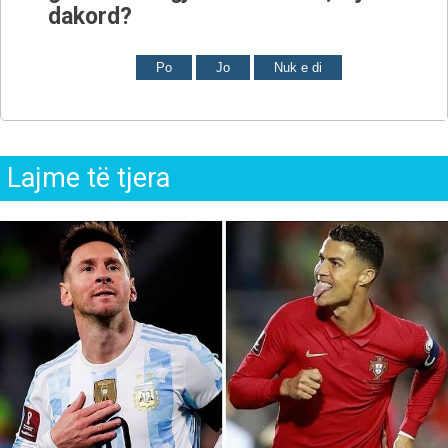
dakord?
Po
Jo
Nuk e di
Lajme të tjera