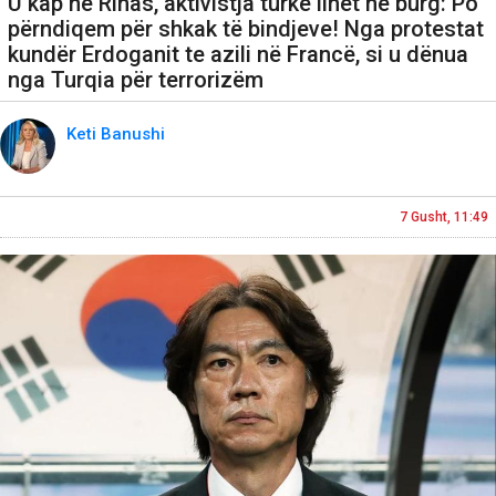
U kap në Rinas, aktivistja turke lihet në burg: Po
përndiqem për shkak të bindjeve! Nga protestat
kundër Erdoganit te azili në Francë, si u dënua
nga Turqia për terrorizëm
Keti Banushi
7 Gusht, 11:49