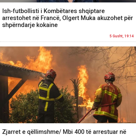
Ish-futbollisti i Kombëtares shqiptare
arrestohet në Francë, Olgert Muka akuzohet për
shpërndarje kokaine
5 Gusht, 19:14
Zjarret e qëllimshme/ Mbi 400 të arrestuar në