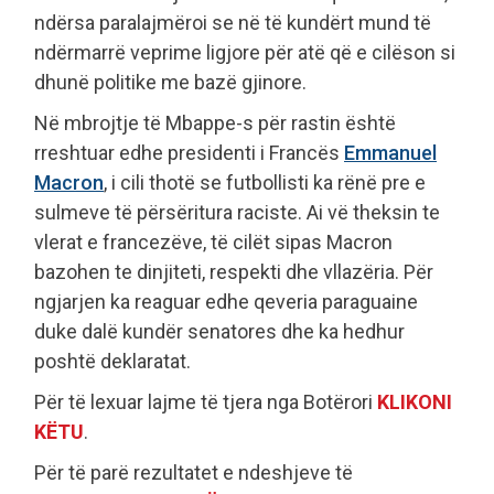
ndërsa paralajmëroi se në të kundërt mund të
ndërmarrë veprime ligjore për atë që e cilëson si
dhunë politike me bazë gjinore.
Në mbrojtje të Mbappe-s për rastin është
rreshtuar edhe presidenti i Francës
Emmanuel
Macron
, i cili thotë se futbollisti ka rënë pre e
sulmeve të përsëritura raciste. Ai vë theksin te
vlerat e francezëve, të cilët sipas Macron
bazohen te dinjiteti, respekti dhe vllazëria. Për
ngjarjen ka reaguar edhe qeveria paraguaine
duke dalë kundër senatores dhe ka hedhur
poshtë deklaratat.
Për të lexuar lajme të tjera nga Botërori
KLIKONI
KËTU
.
Për të parë rezultatet e ndeshjeve të