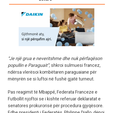
“Je një grua e neveritshme dhe nuk përfaqëson
popullin e Paraguait”,
shkroi sulmuesi francez,
ndërsa vlerësoi kombëtaren paraguaiane për
mënyrën se si luftoi në fushë gjatë turneut.
Pas reagimit të Mbappé, Federata Franceze e
Futbollit njoftoi se i kishte referuar deklaratat e
senatores prokurorisë për procedura gjyqësore.
Edhe presidenti i Federatës, Philippe Diallo, dënoi