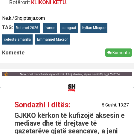
Botërorit
KLIKONI KËTU
.
Ne.k./Shqiptarja.com
TAG:
Boterori 2026
france
paraguai
Kylian Mbappe
celeste amarilla
Emmanuel Macron
Komente
Komento
Sondazhi i ditës:
5 Gusht, 13:27
GJKKO kërkon të kufizojë aksesin e
mediave dhe të drejtave të
gazetarëve gjatë seancave, a jeni