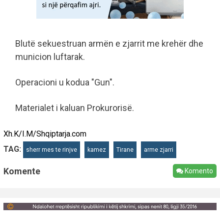
Blutë sekuestruan armën e zjarrit me krehër dhe
municion luftarak.
Operacioni u kodua "Gun".
Materialet i kaluan Prokurorisë.
Xh.K/I.M/Shqiptarja.com
TAG:
sherr mes te rinjve
kamez
Tirane
arme zjarri
Komente
Komento