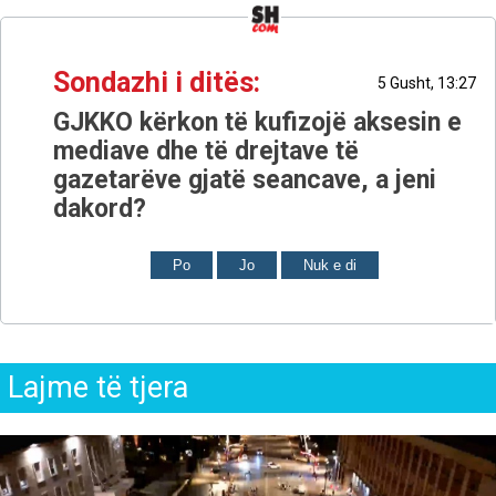
Sondazhi i ditës:
5 Gusht, 13:27
GJKKO kërkon të kufizojë aksesin e
mediave dhe të drejtave të
gazetarëve gjatë seancave, a jeni
dakord?
Po
Jo
Nuk e di
Lajme të tjera