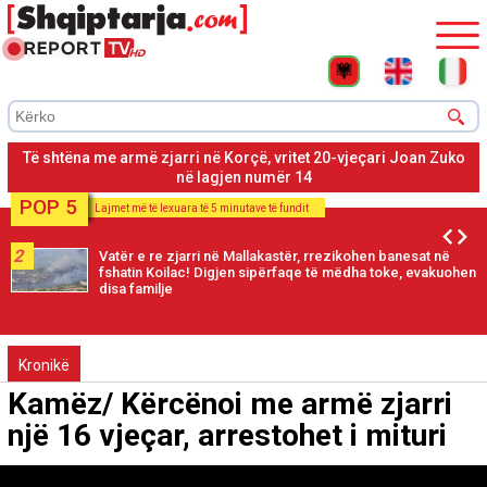
Korçë, viktima ishte përfshirë në një konfikt me autorin pasi në
dorën e 20-vjeçarit u gjet një thikë
POP 5
Lajmet më të lexuara të 5 minutave të fundit
2
Vatër e re zjarri në Mallakastër, rrezikohen banesat në
fshatin Koilac! Digjen sipërfaqe të mëdha toke, evakuohen
disa familje
Kronikë
Kamëz/ Kërcënoi me armë zjarri
një 16 vjeçar, arrestohet i mituri