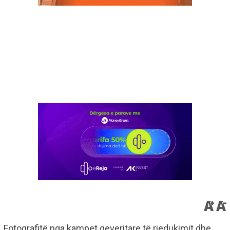
Fotografitë nga kampet qeveritare të riedukimit dhe