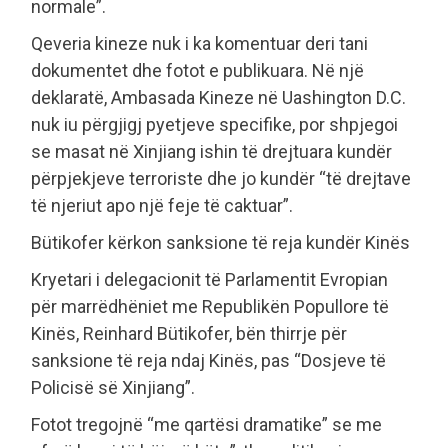
normale”.
Qeveria kineze nuk i ka komentuar deri tani
dokumentet dhe fotot e publikuara. Në një
deklaratë, Ambasada Kineze në Uashington D.C.
nuk iu përgjigj pyetjeve specifike, por shpjegoi
se masat në Xinjiang ishin të drejtuara kundër
përpjekjeve terroriste dhe jo kundër “të drejtave
të njeriut apo një feje të caktuar”.
Bütikofer kërkon sanksione të reja kundër Kinës
Kryetari i delegacionit të Parlamentit Evropian
për marrëdhëniet me Republikën Popullore të
Kinës, Reinhard Bütikofer, bën thirrje për
sanksione të reja ndaj Kinës, pas “Dosjeve të
Policisë së Xinjiang”.
Fotot tregojnë “me qartësi dramatike” se me