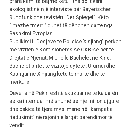
çfarë kemi të bëjmë këtu”, tha politikani
ekologjist në një intervistë për Bayerischer
Rundfunk dhe revistën “Der Spiegel”. Këto
“imazhe tmerri” duhet të dënohen qartë nga
Bashkimi Evropian.
Publikimi i “Dosjeve të Policisë Xinjiang” përkon
me vizitën e Komisioneres së OKB-së për të
Drejtat e Njeriut, Michelle Bachelet në Kinë.
Bachelet pritet të vizitojë qytetet Urumqi dhe
Kashgar në Xinjiang këtë të martë dhe të
mërkurë.
Qeveria në Pekin është akuzuar në të kaluarën
se ka internuar më shumë se një milion ujgurë
dhe pakica të tjera myslimane në “kampet e
riedukimit” në rajonin e largët perëndimor të
vendit.