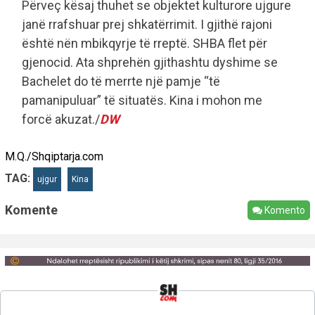
Përveç kësaj thuhet se objektet kulturore ujgure
janë rrafshuar prej shkatërrimit. I gjithë rajoni
është nën mbikqyrje të rreptë. SHBA flet për
gjenocid. Ata shprehën gjithashtu dyshime se
Bachelet do të merrte një pamje “të
pamanipuluar” të situatës. Kina i mohon me
forcë akuzat./
DW
M.Q./Shqiptarja.com
TAG:
ujgur
Kina
Komente
Komento