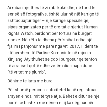
Ai mban një thes të zi mbi kokë dhe, në fund të
serisë së fotografive, është ulur në një karrige të
ashtuquajtur tigër – një karrige speciale që,
sipas organizatës për të drejtat e njeriut Human
Rights Watch, përdoret për tortura në burgjet
kineze. Në këto të dhëna përfshihet edhe një
fjalim i panjohur më parë nga viti 2017, i liderit të
atëhershëm të Partisë Komuniste në rajonin
Xinjiang. Aty thuhet se çdo i burgosur që tenton
të arratiset qoftë edhe vetëm disa hapa duhet
“të vritet me plumb”.
Dënime të larta me burg
Për shumë persona, autoritetet kanë regjistruar
arsyen e ndalimit të tyre atje. Bëhet e ditur se një
burrë se bashku me nënën e tij ka dëgjuar për