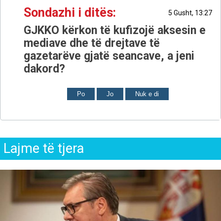
Sondazhi i ditës:
5 Gusht, 13:27
GJKKO kërkon të kufizojë aksesin e
mediave dhe të drejtave të
gazetarëve gjatë seancave, a jeni
dakord?
Po
Jo
Nuk e di
Lajme të tjera