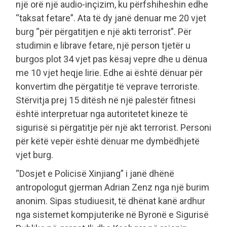
një orë një audio-inçizim, ku përfshiheshin edhe
“taksat fetare”. Ata të dy janë denuar me 20 vjet
burg “për përgatitjen e një akti terrorist”. Për
studimin e librave fetare, një person tjetër u
burgos plot 34 vjet pas kësaj vepre dhe u dënua
me 10 vjet heqje lirie. Edhe ai është dënuar për
konvertim dhe përgatitje të veprave terroriste.
Stërvitja prej 15 ditësh në një palestër fitnesi
është interpretuar nga autoritetet kineze të
sigurisë si përgatitje për një akt terrorist. Personi
për këtë vepër është dënuar me dymbëdhjetë
vjet burg.
“Dosjet e Policisë Xinjiang” i janë dhënë
antropologut gjerman Adrian Zenz nga një burim
anonim. Sipas studiuesit, të dhënat kanë ardhur
nga sistemet kompjuterike në Byronë e Sigurisë