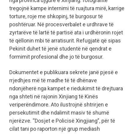
nga provinca ujgure e Xinjiang: fotografitë
tregojnë kampe internimi të ruajtura mirë, karrige
torture, roje me shkopinj, të burgosur të
poshtëruar. Në procesverbalet e urdhrave të
zyrtarëve të lartë të partisë ata i urdhëronin rojet
të qëllonin mbi të arratisurit. Refugjatë që sipas
Pekinit duhet të jenë studentë në qendrat e
formimit profesional dhe jo të burgosur.
Dokumentet e publikuara sekrete janë pjesë e
rrjedhjes më të madhe të të dhënave
ndonjëherë nga kampet e riedukimit të drejtuara
nga shteti në rajonin Xinjiang të Kinës
veriperëndimore. Ato ilustrojnë shtrirjen e
persekutimit dhe ndalimit masiv të shumë
njerëzve. “Dosjet e Policisë Xingjiang”, për të
cilat tani po raporton një grup mediash