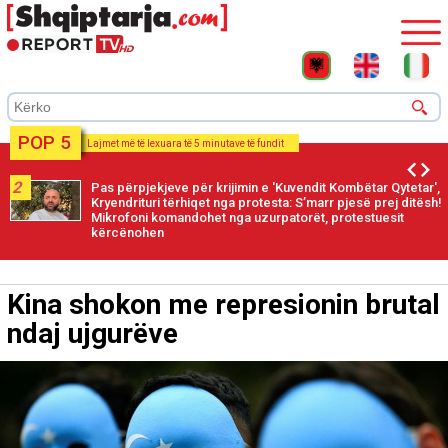
POP 5
Lajmet më të lexuara të 5 minutave të fundit
2
Pas përpjekjeve për krijimin e 'Kuvendit Kombëtar Qytetar',
Kryendrituri tërhiqet nga protesta: S’marr pjesë prej ditësh!
Mikrofoni komandohet nga uzurpatorët, protestuesit
kërcënohen
Kina shokon me represionin brutal
ndaj ujgurëve