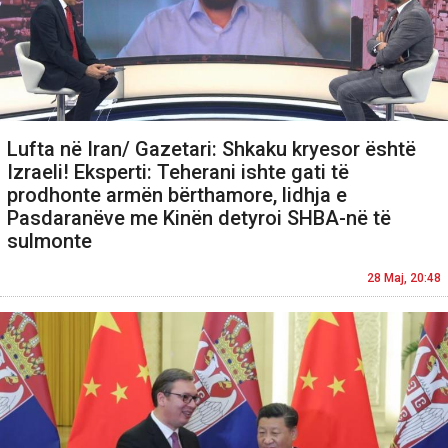
Lufta në Iran/ Gazetari: Shkaku kryesor është
Izraeli! Eksperti: Teherani ishte gati të
prodhonte armën bërthamore, lidhja e
Pasdaranëve me Kinën detyroi SHBA-në të
sulmonte
28 Maj, 20:48