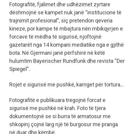
Fotografitë, fjalimet dhe udhëzimet zyrtare
dëshmojnë se kampet nuk janë “institucione të
trajnimit profesional”, siç pretendon qeveria
kineze, por kampe të mbajtura nën mbikqyrjen e
forcave të mëdha të sigurisë, njoftojnë
gazetarët nga 14 kompani mediatike nga e gjithë
bota. Në Gjermani janë përfshirë në këtë
hulumtim Bayerischer Rundfunk dhe revista “Der
Spiegel”.
Rojet e sigurisë me pushkë, karriget për tortura…
Fotografitë e publikuara tregojnë forcat e
sigurisë me pushkë në krah. Foto të tjera
dokumentojnë se si burra të armatosur me
shkopinj çojnë larg një të burgosur me pranga
në duar dhe këmbë.