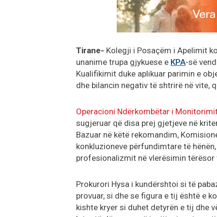
Tirane-
Kolegji i Posaçëm i Apelimit k
unanime trupa gjykuese e
KPA
-së vend
Kualifikimit duke aplikuar parimin e obje
dhe bilancin negativ të shtrirë në vite,
Operacioni Ndërkombëtar i Monitorimi
sugjeruar që disa prej gjetjeve në krite
Bazuar në këtë rekomandim, Komisioner
konkluzioneve përfundimtare të hënën, k
profesionalizmit në vlerësimin tërësor t
Prokurori Hysa i kundërshtoi si të paba
provuar, si dhe se figura e tij është e 
kishte kryer si duhet detyrën e tij dhe