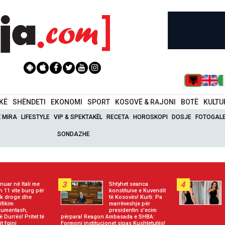
IKË
SHËNDETI
EKONOMI
SPORT
KOSOVË & RAJONI
BOTË
KULTU
Ë MIRA
LIFESTYLE
VIP & SPEKTAKËL
RECETA
HOROSKOPI
DOSJE
FOTOGALE
SONDAZHE
3
4
ënuar në Itali me
Shtyhet seanca
th 11 vite burg për
konstituive e Kuvendit
fik droge dhe
të Kosovës! Kurti: Pa
ifikim
marrëveshje për
umentash,
presidentin s'ecim
ë Durrës! Pritet të
përpara! Reagon Ambasada e SHBA:
t fqinj
Formoni institucionet sipas Kushtetutës!