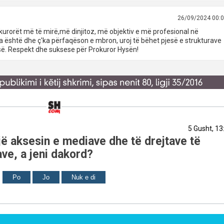
26/09/2024 00:
kurorët më të mirë,më dinjitoz, më objektiv e më profesional në
ka është dhe ç'ka përfaqëson e mbron, uroj të bëhet pjesë e strukturave
sisë. Respekt dhe suksese për Prokuror Hysën!
5 Gusht, 13
ë aksesin e mediave dhe të drejtave të
ve, a jeni dakord?
Po
Jo
Nuk e di