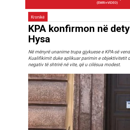
(EMRI+VIDEO)
Kronikë
KPA konfirmon në detyr
Hysa
Në mënyrë unanime trupa gjykuese e KPA-së vendosi
Kualifikimit duke aplikuar parimin e objektivitetit 
negativ të shtrirë në vite, që u cilësua modest.