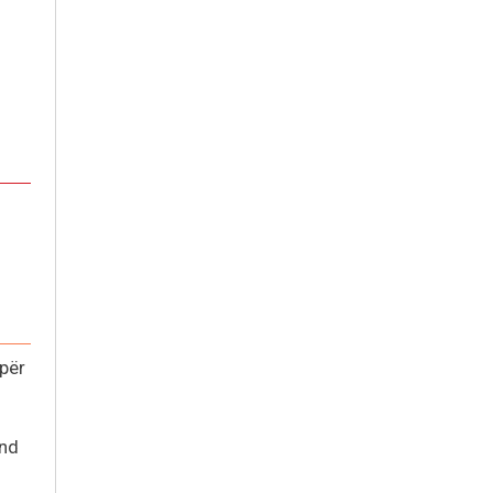
për
und