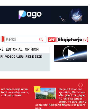
RË
EDITORIAL
OPINION
RI
VIDEOGALERI
PIKË E ZEZË
5
Arbenita Ismajli ndan
Blerja e 3 avionëve
fotot me veshje arabe,
zjarrfikës, Ministria e
shikoni si duket
Mbrojtjes i përgjigjet
PD-së: S'ka tender
sekret, në garë ishin 2
operatorë! Kompania fituese s'ka rekord
penal