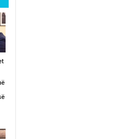
et
në
së