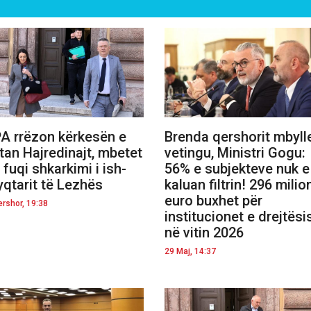
A rrëzon kërkesën e
Brenda qershorit mbyll
tan Hajredinajt, mbetet
vetingu, Ministri Gogu:
 fuqi shkarkimi i ish-
56% e subjekteve nuk e
yqtarit të Lezhës
kaluan filtrin! 296 milio
euro buxhet për
ershor, 19:38
institucionet e drejtësi
në vitin 2026
29 Maj, 14:37