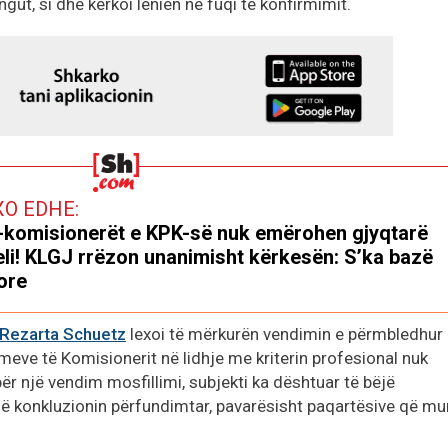
ngut, si dhe kërkoi lënien në fuqi të konfirmimit.
XO EDHE:
-komisionerët e KPK-së nuk emërohen gjyqtarë
li! KLGJ rrëzon unanimisht kërkesën: S’ka bazë
jore
Rezarta Schuetz
lexoi të mërkurën vendimin e përmbledhur 
imeve të Komisionerit në lidhje me kriterin profesional nuk
ër një vendim mosfillimi, subjekti ka dështuar të bëjë
e në konkluzionin përfundimtar, pavarësisht paqartësive që m