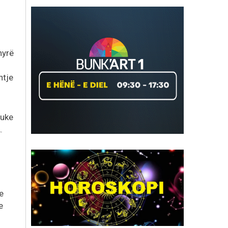
nyrë
htje
duke
.
e
e