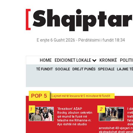
E enjte 6 Gusht 2026 - Përditësimi i fundit 18:34
HOME
EDICIONET LOKALE
KRONIKË
POLIT
TË FUNDIT
SOCIALE
DREJT PUNËS
SPECIALE
LAJME T
POP 5
Lajmet më të lexuara të 5 minutave të fundit
1
2
‘Rrezikon’ A$AP
I d
Rocky, zbulon sekretin
rre
që mund ta fusë në
tra
telashe me Rihanna-n:
fals
Ajo është në studio
dok
arrestohet 40-vjeçari n
ekstradohet drejt vendi