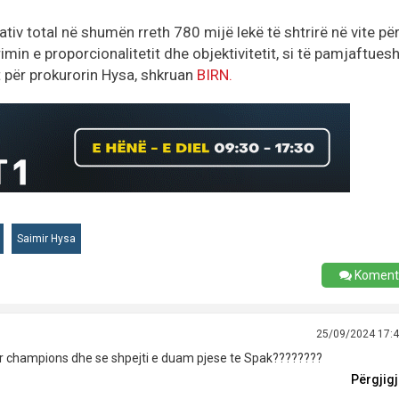
tiv total në shumën rreth 780 mijë lekë të shtrirë në vite pë
rimin e proporcionalitetit dhe objektivitetit, si të pamjaftue
 për prokurorin Hysa, shkruan
BIRN.
Saimir Hysa
Koment
25/09/2024 17:
per champions dhe se shpejti e duam pjese te Spak????????
Përgjig