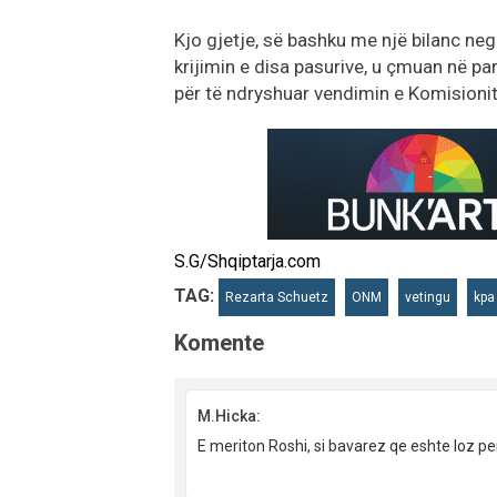
Kjo gjetje, së bashku me një bilanc nega
krijimin e disa pasurive, u çmuan në pa
për të ndryshuar vendimin e Komisionit
S.G/Shqiptarja.com
TAG:
Rezarta Schuetz
ONM
vetingu
kpa
Komente
M.Hicka:
E meriton Roshi, si bavarez qe eshte loz 