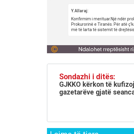
Y.Allaraj:
Konfirmim i merituar.Një ndër pro
Prokurorinë e Tiranës. Për atë ç'
më të larta të sistemit të drejtë
Sondazhi i ditës:
GJKKO kërkon të kufizoj
gazetarëve gjatë seanca