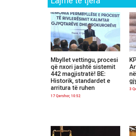
Lajme të tjera
Mbyllet vettingu, procesi
KP
që nxori jashtë sistemit
Ar
442 magjistratë! BE:
në
Historik, standardet e
gj
arritura të ruhen
3 Q
17 Qershor, 10:52