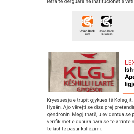
letra të dërguara në institucionet e veti
LE
Ish
Ape
lig
Kryesuesja e trupit gjykues të Kolegjit,
Hysën. Ajo vërejti se disa prej pretend
qëndronin. Megjithatë, u evidentua se p
verifikimet e duhura para se të arrint
të kishte pasur kallëzimi.