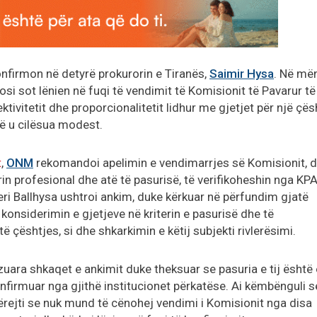
onfirmon në detyrë prokurorin e Tiranës,
Saimir Hysa
. Në më
osi sot lënien në fuqi të vendimit të Komisionit të Pavarur të
ktivitetit dhe proporcionalitetit lidhur me gjetjet për një çës
 që u cilësua modest.
t
,
ONM
rekomandoi apelimin e vendimarrjes së Komisionit, 
rin profesional dhe atë të pasurisë, të verifikoheshin nga KPA
i Ballhysa ushtroi ankim, duke kërkuar në përfundim gjatë
onsiderimin e gjetjeve në kriterin e pasurisë dhe të
ë çështjes, si dhe shkarkimin e këtij subjekti rivlerësimi.
zuara shkaqet e ankimit duke theksuar se pasuria e tij është 
konfirmuar nga gjithë institucionet përkatëse. Ai këmbënguli s
 vërejti se nuk mund të cënohej vendimi i Komisionit nga disa