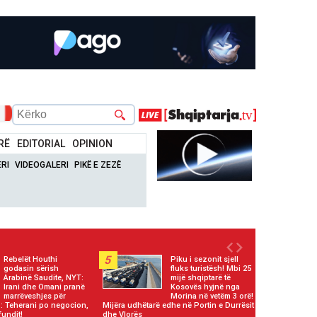
RË
EDITORIAL
OPINION
RI
VIDEOGALERI
PIKË E ZEZË
5
Rebelët Houthi
Piku i sezonit sjell
godasin sërish
fluks turistësh! Mbi 25
Arabinë Saudite, NYT:
mijë shqiptarë të
Irani dhe Omani pranë
Kosovës hyjnë nga
marrëveshjes për
Morina në vetëm 3 orë!
 Teherani po negocion,
Mijëra udhëtarë edhe në Portin e Durrësit
fundit!
dhe Vlorës