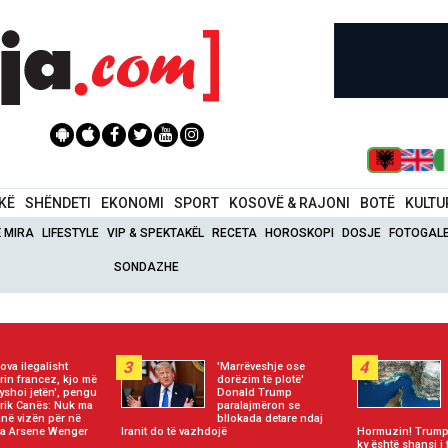
IKË
SHËNDETI
EKONOMI
SPORT
KOSOVË & RAJONI
BOTË
KULTU
Ë MIRA
LIFESTYLE
VIP & SPEKTAKËL
RECETA
HOROSKOPI
DOSJE
FOTOGALE
SONDAZHE
3
4
lova ilegalisht
'Marrëveshje ose
irin francez, kjo më
dorëzim të plotë'
yshoi jetën', pengu
Donald Trump
orik Canës: Nuk ma
paralajmëron se
në vizën për në
bllokada detare ndaj
nga Arsene Wenger
Iranit do të vazhdojë
Hormuzin! Trump:
ky është shansi i 