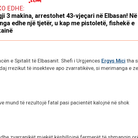
XO EDHE:
ji 3 makina, arrestohet 43-vjeçari në Elbasan! Në
nga edhe një tjetër, u kap me pistoletë, fishekë e
ainë
cën e Spitalit të Elbasanit. Shefi i Urgjences
Ergys Mici
tha 
daj rrezikut të insekteve apo zvarratikëve, si merimanga e z
 mund të rezultojë fatal pasi pacientët kalojnë në shok
dhe zvarranikët mjekët këshillojnë fermerët të shmangin or