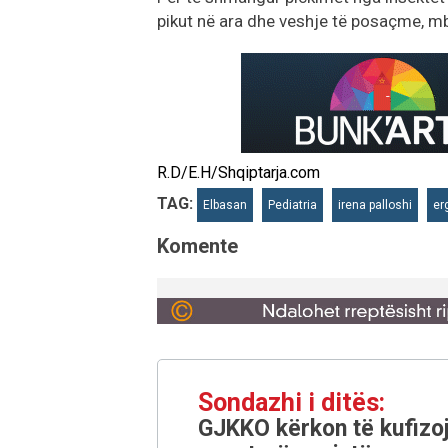
pikut në ara dhe veshje të posaçme, m
R.D/E.H/Shqiptarja.com
TAG:
Elbasan
Pediatria
irena palloshi
er
Komente
Sondazhi i ditës:
GJKKO kërkon të kufizoj