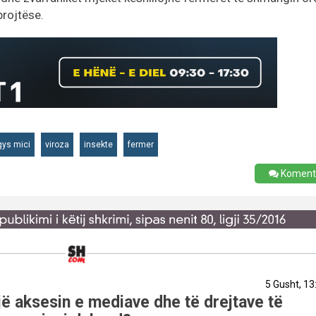
brojtëse.
gys mici
viroza
insekte
fermer
Koment
5 Gusht, 13
ë aksesin e mediave dhe të drejtave të