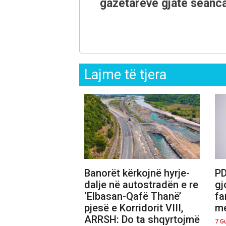
gazetarëve gjatë seanca
Lajme të tjera
Banorët kërkojnë hyrje-
PD
dalje në autostradën e re
gj
‘Elbasan-Qafë Thanë’
fa
pjesë e Korridorit VIII,
me
ARRSH: Do ta shqyrtojmë
7 G