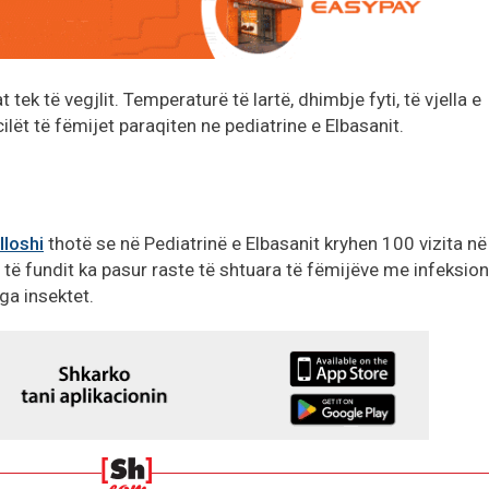
tek të vegjlit. Temperaturë të lartë, dhimbje fyti, të vjella e
lët të fëmijet paraqiten ne pediatrine e Elbasanit.
lloshi
thotë se në Pediatrinë e Elbasanit kryhen 100 vizita në
e të fundit ka pasur raste të shtuara të fëmijëve me infeksio
ga insektet.