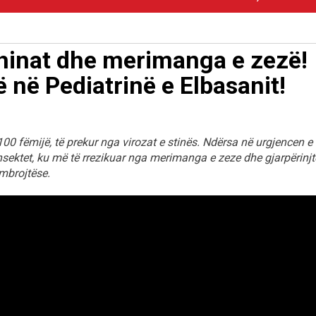
shinat dhe merimanga e zezë!
 në Pediatrinë e Elbasanit!
100 fëmijë, të prekur nga virozat e stinës. Ndërsa në urgjencen e
nsektet, ku më të rrezikuar nga merimanga e zeze dhe gjarpërinjt
 mbrojtëse.