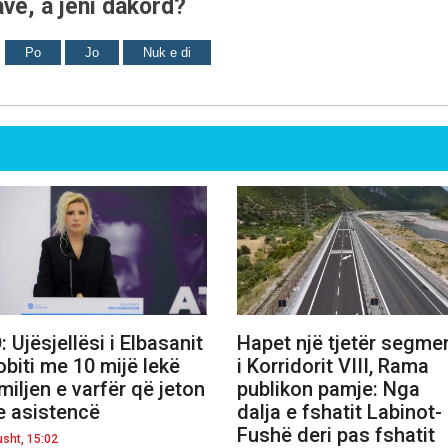
ve, a jeni dakord?
Po
Jo
Nuk e di
: Ujësjellësi i Elbasanit
Hapet një tjetër segme
obiti me 10 mijë lekë
i Korridorit VIII, Rama
miljen e varfër që jeton
publikon pamje: Nga
 asistencë
dalja e fshatit Labinot-
Fushë deri pas fshatit
usht, 15:02