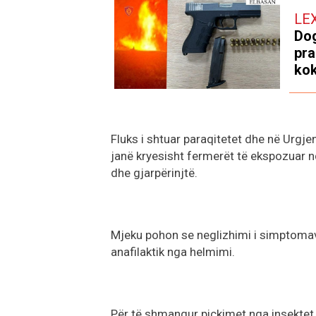
LE
Dog
pra
kok
Fluks i shtuar paraqitetet dhe në Urgjen
janë kryesisht fermerët të ekspozuar n
dhe gjarpërinjtë.
Mjeku pohon se neglizhimi i simptomave
anafilaktik nga helmimi.
Për të shmangur pickimet nga insektet 