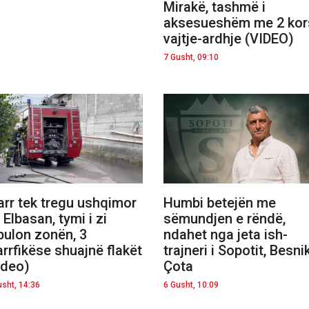
Mirakë, tashmë i
aksesueshëm me 2 kor
vajtje-ardhje (VIDEO)
7 Gusht, 09:10
arr tek tregu ushqimor
Humbi betejën me
 Elbasan, tymi i zi
sëmundjen e rëndë,
ulon zonën, 3
ndahet nga jeta ish-
arrfikëse shuajnë flakët
trajneri i Sopotit, Besni
ideo)
Çota
usht, 14:36
6 Gusht, 10:09