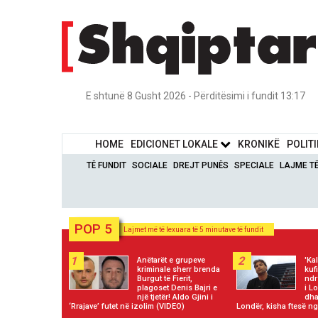
E shtunë 8 Gusht 2026 - Përditësimi i fundit 13:17
HOME
EDICIONET LOKALE
KRONIKË
POLIT
TË FUNDIT
SOCIALE
DREJT PUNËS
SPECIALE
LAJME T
POP 5
Lajmet më të lexuara të 5 minutave të fundit
1
2
Anëtarët e grupeve
'Ka
kriminale sherr brenda
kuf
Burgut të Fierit,
ndr
plagoset Denis Bajri e
i L
një tjetër! Aldo Gjini i
dha
‘Rrajave’ futet në izolim (VIDEO)
Londër, kisha ftesë 