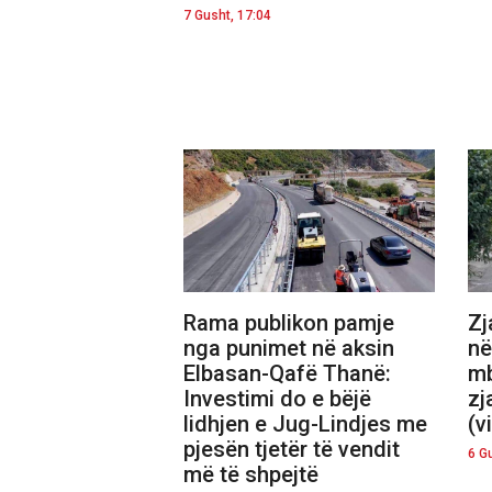
7 Gusht, 17:04
Rama publikon pamje
Zj
nga punimet në aksin
në
Elbasan-Qafë Thanë:
mb
Investimi do e bëjë
zj
lidhjen e Jug-Lindjes me
(v
pjesën tjetër të vendit
6 G
më të shpejtë