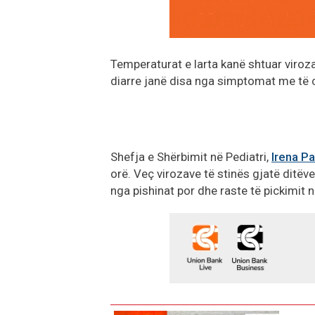
Temperaturat e larta kanë shtuar virozat 
diarre janë disa nga simptomat me të ci
Shefja e Shërbimit në Pediatri,
Irena Pa
orë. Veç virozave të stinës gjatë ditëv
nga pishinat por dhe raste të pickimit n