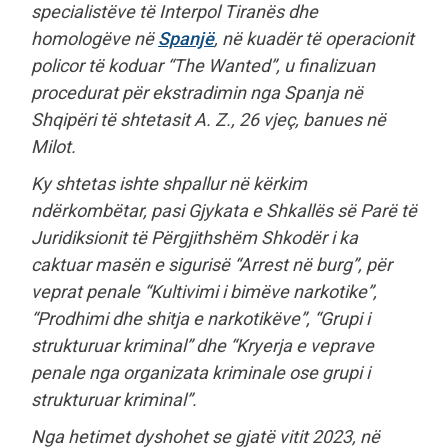
specialistëve të Interpol Tiranës dhe
homologëve në
Spanjë
, në kuadër të operacionit
policor të koduar “The Wanted”, u finalizuan
procedurat për ekstradimin nga Spanja në
Shqipëri të shtetasit A. Z., 26 vjeç, banues në
Milot.
Ky shtetas ishte shpallur në kërkim
ndërkombëtar, pasi Gjykata e Shkallës së Parë të
Juridiksionit të Përgjithshëm Shkodër i ka
caktuar masën e sigurisë “Arrest në burg”, për
veprat penale “Kultivimi i bimëve narkotike”,
“Prodhimi dhe shitja e narkotikëve”, “Grupi i
strukturuar kriminal” dhe “Kryerja e veprave
penale nga organizata kriminale ose grupi i
strukturuar kriminal”.
Nga hetimet dyshohet se gjatë vitit 2023, në