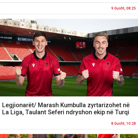
9 Gusht, 08:25
Legjionarët/ Marash Kumbulla zyrtarizohet në
La Liga, Taulant Seferi ndryshon ekip në Turqi
8 Gusht, 10:28