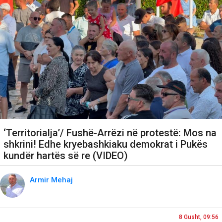
‘Territorialja’/ Fushë-Arrëzi në protestë: Mos na
shkrini! Edhe kryebashkiaku demokrat i Pukës
kundër hartës së re (VIDEO)
Armir Mehaj
8 Gusht, 09:56