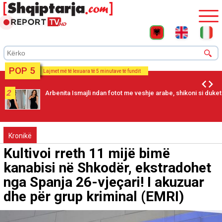
POP 5
Lajmet më të lexuara të 5 minutave të fundit
2
Arbenita Ismajli ndan fotot me veshje arabe, shikoni si duket
Kronikë
Kultivoi rreth 11 mijë bimë
kanabisi në Shkodër, ekstradohet
nga Spanja 26-vjeçari! I akuzuar
dhe për grup kriminal (EMRI)