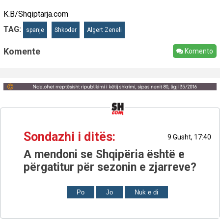
K.B/Shqiptarja.com
TAG:
spanje
Shkoder
Algert Zeneli
Komente
Komento
Sondazhi i ditës:
9 Gusht, 17:40
A mendoni se Shqipëria është e
përgatitur për sezonin e zjarreve?
Po
Jo
Nuk e di