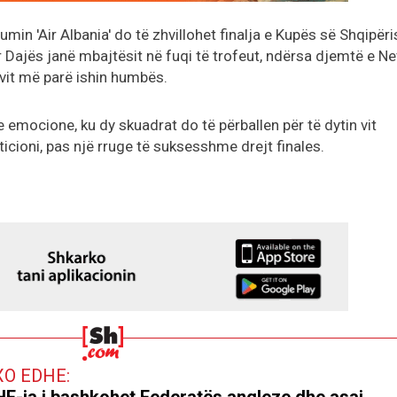
min 'Air Albania' do të zhvillohet finalja e Kupës së Shqipëri
r Dajës janë mbajtësit në fuqi të trofeut, ndërsa djemtë e Ne
 vit më parë ishin humbës.
he emocione, ku dy skuadrat do të përballen për të dytin vit
ticioni, pas një rruge të suksesshme drejt finales.
XO EDHE:
F-ja i bashkohet Federatës angleze dhe asaj