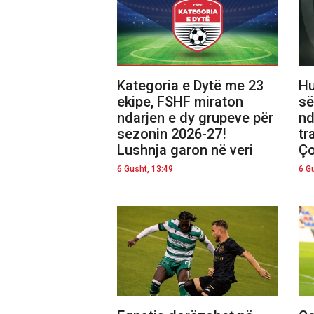
Kategoria e Dytë me 23
Hu
ekipe, FSHF miraton
së
ndarjen e dy grupeve për
nd
sezonin 2026-27!
tr
Lushnja garon në veri
Ço
6 Gusht, 13:49
6 G