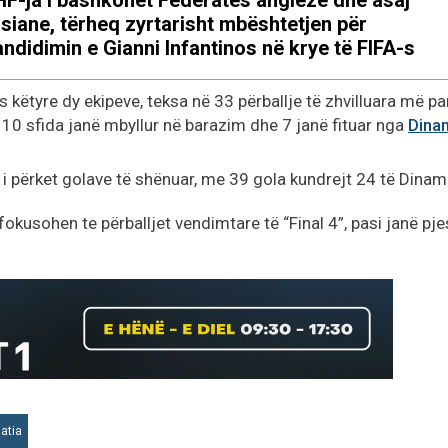
lsiane, tërheq zyrtarisht mbështetjen për
andidimin e Gianni Infantinos në krye të FIFA-s
es këtyre dy ekipeve, teksa në 33 përballje të zhvilluara më pa
a 10 sfida janë mbyllur në barazim dhe 7 janë fituar nga
Dina
 i përket golave të shënuar, me 39 gola kundrejt 24 të Dinam
fokusohen te përballjet vendimtare të “Final 4”, pasi janë pj
atia