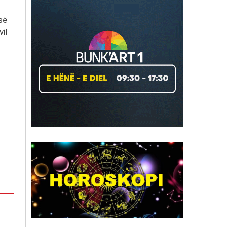
së
vil