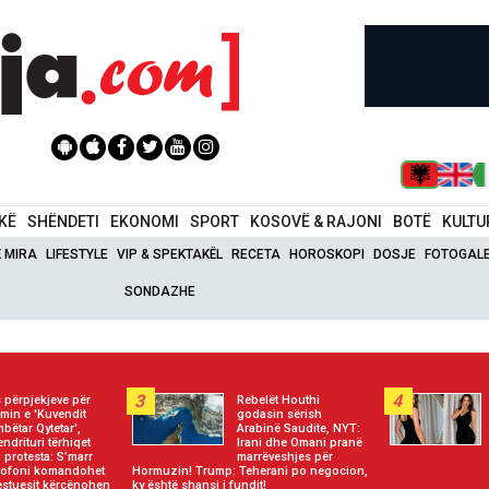
IKË
SHËNDETI
EKONOMI
SPORT
KOSOVË & RAJONI
BOTË
KULTU
Ë MIRA
LIFESTYLE
VIP & SPEKTAKËL
RECETA
HOROSKOPI
DOSJE
FOTOGALE
SONDAZHE
3
4
 përpjekjeve për
Rebelët Houthi
jimin e 'Kuvendit
godasin sërish
bëtar Qytetar',
Arabinë Saudite, NYT:
endrituri tërhiqet
Irani dhe Omani pranë
 protesta: S’marr
marrëveshjes për
krofoni komandohet
Hormuzin! Trump: Teherani po negocion,
estuesit kërcënohen
ky është shansi i fundit!