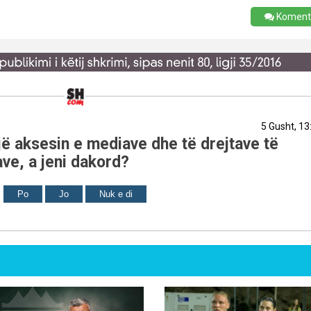
Koment
5 Gusht, 13
ë aksesin e mediave dhe të drejtave të
ve, a jeni dakord?
Po
Jo
Nuk e di