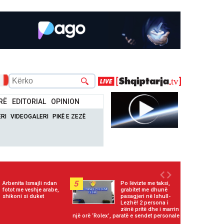
RË
EDITORIAL
OPINION
RI
VIDEOGALERI
PIKË E ZEZË
5
Arbenita Ismajli ndan
Po lëvizte me taksi,
fotot me veshje arabe,
grabitet me dhunë
shikoni si duket
pasagjeri në Ishull-
Lezhë! 2 persona i
zënë pritë dhe i marrin
një orë ‘Rolex’, paratë e sendet personale