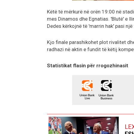
Këtë të mërkurë në orën 19:00 në stadiu
mes Dinamos dhe Egnatias. 'Blutë' e Ili
Dedes kërkojnë të 'marrin hak' pasi një
Kjo finale parashikohet plot rivalitet d
radhazi në aktin e fundit të këtij kompe
Statistikat flasin për rrogozhinasit
LE
FSH