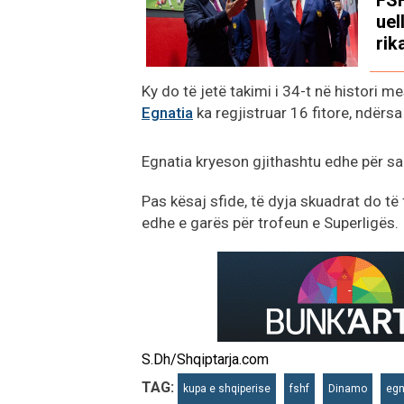
uel
rik
Ky do të jetë takimi i 34-t në histori m
Egnatia
ka regjistruar 16 fitore, ndërs
Egnatia kryeson gjithashtu edhe për sa
Pas kësaj sfide, të dyja skuadrat do të 
edhe e garës për trofeun e Superligës.
S.Dh/Shqiptarja.com
TAG:
kupa e shqiperise
fshf
Dinamo
egn