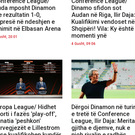
nference League/
Conference League/
da mposht Dinamon
Dinamo sfidon sot
 rezultatin 1-0,
Audan në Riga, Ilir Daja
presë në ndeshjen e
Kualifikimi vendoset në
himit në Elbasan Arena
Shqipëri! Vila: Ky është
momenti ynë
usht, 20:01
4 Gusht, 09:06
ropa League/ Hidhet
Dërgoi Dinamon në turi
orti i fazës 'play-off',
e tretë të Conference
natia 'peshkon'
League, Ilir Daja: Merita
rvegjezët e Lillestrom
gjitha e djemve, nuk e
se kualifikohen kundër
njoh rivalin e radhës