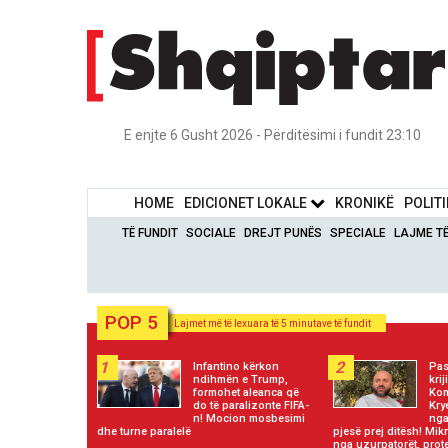
E enjte 6 Gusht 2026 - Përditësimi i fundit 23:10
HOME
EDICIONET LOKALE
KRONIKË
POLIT
TË FUNDIT
SOCIALE
DREJT PUNËS
SPECIALE
LAJME T
POP 5
Lajmet më të lexuara të 5 minutave të fundit
1
2
Infantino kërkon
Pas
ndihmën e Trump,
kri
formohet aleanca që
Kom
do të paralizonte FIFA-
Kry
n! Mocion mosbesimi
nga
dhe turne paralelë
pjesë prej ditësh! Mi
nga uzurpatorët, prot