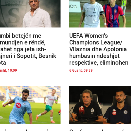
mbi betejën me
UEFA Women’s
mundjen e rëndë,
Champions League/
ahet nga jeta ish-
Vllaznia dhe Apolonia
ajneri i Sopotit, Besnik
humbasin ndeshjet
ta
respektive, eliminohen
usht, 10:09
6 Gusht, 09:39