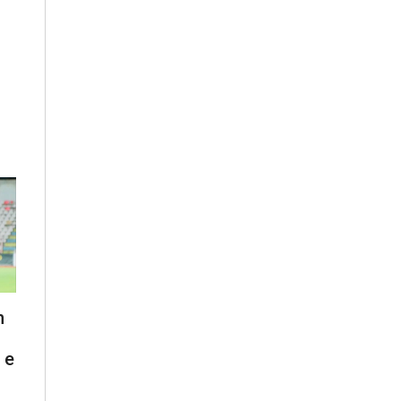
:
n
 e