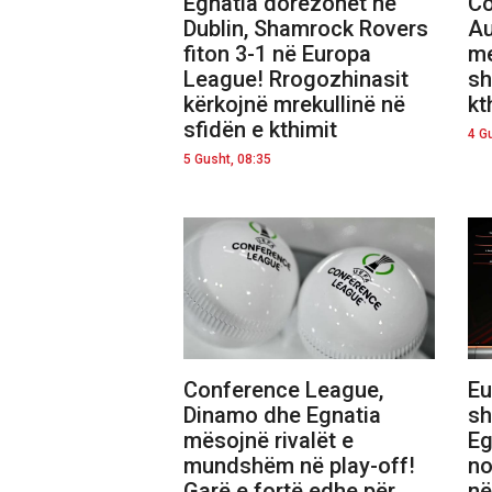
Egnatia dorëzohet në
Co
Dublin, Shamrock Rovers
Au
fiton 3-1 në Europa
me
League! Rrogozhinasit
sh
kërkojnë mrekullinë në
kt
sfidën e kthimit
4 G
5 Gusht, 08:35
Conference League,
Eu
Dinamo dhe Egnatia
sh
mësojnë rivalët e
Eg
mundshëm në play-off!
no
Garë e fortë edhe për
në