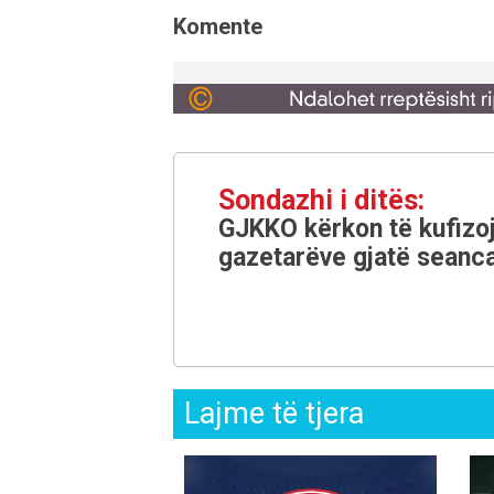
Komente
Sondazhi i ditës:
GJKKO kërkon të kufizoj
gazetarëve gjatë seanca
Lajme të tjera