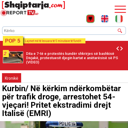
POP 5
Lajmet më të lexuara të 5 minutave të fundit
2
Dita e 7-të e protestës kundër shkrirjes së bashkisë
Divjakë, protestuesit djegin kartat e anëtarësisë së PS
(VIDEO)
Kronikë
Kurbin/ Në kërkim ndërkombëtar
për trafik droge, arrestohet 54-
vjeçari! Pritet ekstradimi drejt
Italisë (EMRI)