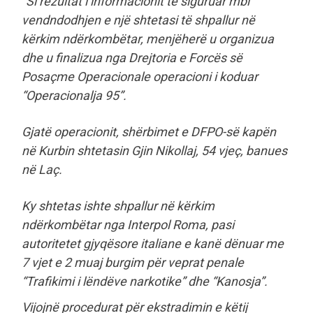
“Si rezultat i informacionit të siguruar mbi
vendndodhjen e një shtetasi të shpallur në
kërkim ndërkombëtar, menjëherë u organizua
dhe u finalizua nga Drejtoria e Forcës së
Posaçme Operacionale operacioni i koduar
“Operacionalja 95”.
Gjatë operacionit, shërbimet e DFPO-së kapën
në Kurbin shtetasin Gjin Nikollaj, 54 vjeç, banues
në Laç.
Ky shtetas ishte shpallur në kërkim
ndërkombëtar nga Interpol Roma, pasi
autoritetet gjyqësore italiane e kanë dënuar me
7 vjet e 2 muaj burgim për veprat penale
“Trafikimi i lëndëve narkotike” dhe “Kanosja”.
Vijojnë procedurat për ekstradimin e këtij