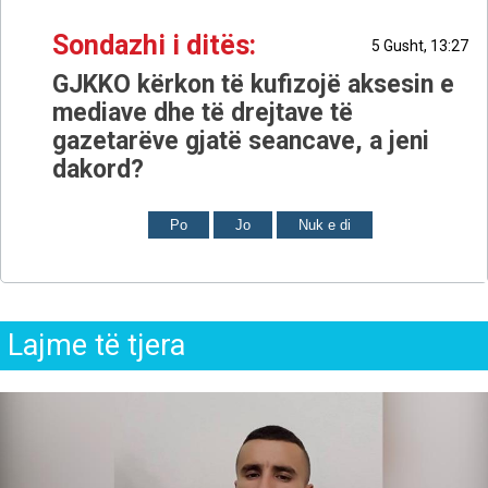
Sondazhi i ditës:
5 Gusht, 13:27
GJKKO kërkon të kufizojë aksesin e
mediave dhe të drejtave të
gazetarëve gjatë seancave, a jeni
dakord?
Po
Jo
Nuk e di
Lajme të tjera