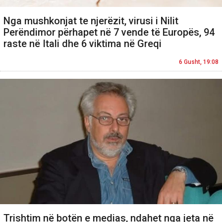
Nga mushkonjat te njerëzit, virusi i Nilit
Perëndimor përhapet në 7 vende të Europës, 94
raste në Itali dhe 6 viktima në Greqi
6 Gusht, 19:08
Trishtim në botën e medias, ndahet nga jeta në