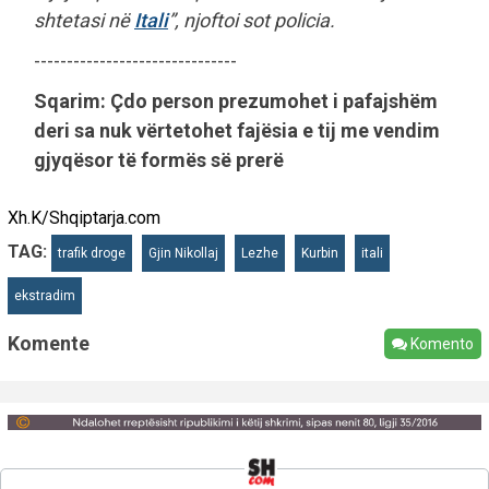
shtetasi në
Itali
”, njoftoi sot policia.
-------------------------------
Sqarim: Çdo person prezumohet i pafajshëm
deri sa nuk vërtetohet fajësia e tij me vendim
gjyqësor të formës së prerë
Xh.K/Shqiptarja.com
TAG:
trafik droge
Gjin Nikollaj
Lezhe
Kurbin
itali
ekstradim
Komente
Komento