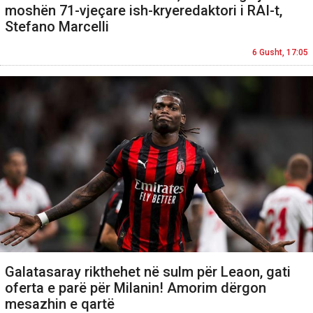
moshën 71-vjeçare ish-kryeredaktori i RAI-t,
Stefano Marcelli
6 Gusht, 17:05
Galatasaray rikthehet në sulm për Leaon, gati
oferta e parë për Milanin! Amorim dërgon
mesazhin e qartë