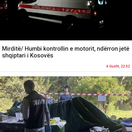
Mirditë/ Humbi kontrollin e motorit, ndërron jetë
shqiptari i Kosovës
6 Gusht, 22:52