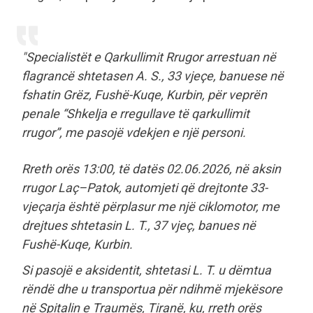
"Specialistët e Qarkullimit Rrugor arrestuan në
flagrancë shtetasen A. S., 33 vjeçe, banuese në
fshatin Grëz, Fushë-Kuqe, Kurbin, për veprën
penale “Shkelja e rregullave të qarkullimit
rrugor”, me pasojë vdekjen e një personi.
Rreth orës 13:00, të datës 02.06.2026, në aksin
rrugor Laç–Patok, automjeti që drejtonte 33-
vjeçarja është përplasur me një ciklomotor, me
drejtues shtetasin L. T., 37 vjeç, banues në
Fushë-Kuqe, Kurbin.
Si pasojë e aksidentit, shtetasi L. T. u dëmtua
rëndë dhe u transportua për ndihmë mjekësore
në Spitalin e Traumës, Tiranë, ku, rreth orës