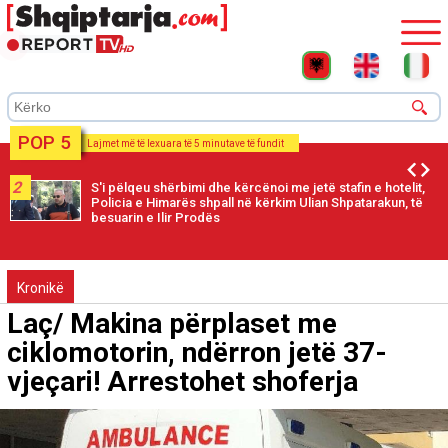
POP 5
Lajmet më të lexuara të 5 minutave të fundit
2
S'i pëlqeu shërbimi dhe kërcënoi me jetë stafin e hotelit,
Policia e Himarës shpall në kërkim Ulian Shpatarakun, të
besuarin e Ilir Prodës
Kronikë
Laç/ Makina përplaset me
ciklomotorin, ndërron jetë 37-
vjeçari! Arrestohet shoferja