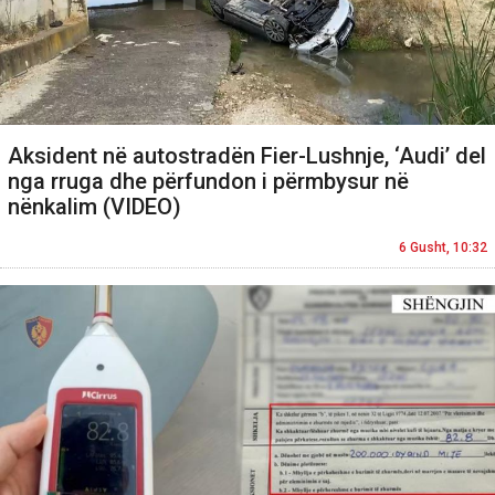
Aksident në autostradën Fier-Lushnje, ‘Audi’ del
nga rruga dhe përfundon i përmbysur në
nënkalim (VIDEO)
6 Gusht, 10:32