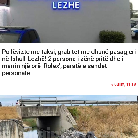
Po lëvizte me taksi, grabitet me dhunë pasagjeri
në Ishull-Lezhë! 2 persona i zënë pritë dhe i
marrin një orë ‘Rolex’, paratë e sendet
personale
6 Gusht, 11:18