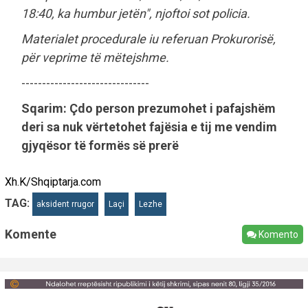
18:40, ka humbur jetën", njoftoi sot policia.
Materialet procedurale iu referuan Prokurorisë,
për veprime të mëtejshme.
-------------------------------
Sqarim: Çdo person prezumohet i pafajshëm
deri sa nuk vërtetohet fajësia e tij me vendim
gjyqësor të formës së prerë
Xh.K/Shqiptarja.com
TAG:
aksident rrugor
Laçi
Lezhe
Komente
Komento