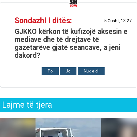
Sondazhi i ditës:
5 Gusht, 13:27
GJKKO kërkon të kufizojë aksesin e
mediave dhe të drejtave të
gazetarëve gjatë seancave, a jeni
dakord?
Po
Jo
Nuk e di
Lajme të tjera