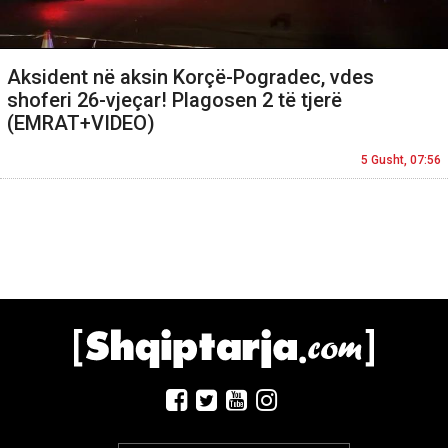
Aksident në aksin Korçë-Pogradec, vdes
shoferi 26-vjeçar! Plagosen 2 të tjerë
(EMRAT+VIDEO)
5 Gusht, 07:56