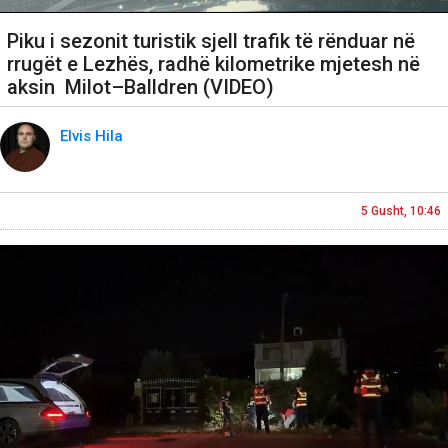
Piku i sezonit turistik sjell trafik të rënduar në
rrugët e Lezhës, radhë kilometrike mjetesh në
aksin Milot–Balldren (VIDEO)
Elvis Hila
5 Gusht, 10:46