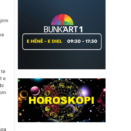
irin
sa
 të
t e
bi
dom
ë
nga