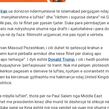
,
Iran
ua dorëzon ndërmjetësve të Islamabad përgjigjen ndaj
e menjëhershme e luftës” dhe “rikthim i sigurisë detare” në Gj
 pas, do të flitet për pjesën tjetër. Duke parë përmbajtjen e
ato nuk ndryshojnë shumë nga drafti i ajatollahëve i para di
hje në dy faza: fillimisht urgjencat, më pas nyjet e vërteta.
nian Masoud Pezeshkian, i cili duhet të qetësojë krahun e
emi kurrë përballë armikut dhe nëse flitet për dialog apo
apo tërheqje”. I dyti është
Donald Trump
, i cili i hedh poshtë
htuquajturve ‘përfaqësues’ të Iranit. Nuk më pëlqen: plotësish
kërkon pagesën e dëmeve të luftës, njohjen e sovranitetit m
ani ka kërcënuar gjithashtu me hakmarrje ndaj United King
shticë.
ë ta mbyllë luftën”, thotë për ne Paul Salem nga Middle East
kohet me presidentin kinez dhe mund të dëshirojë të shkojë n
 duke qenë se Kina është një nga vendet që vuan më shumë 