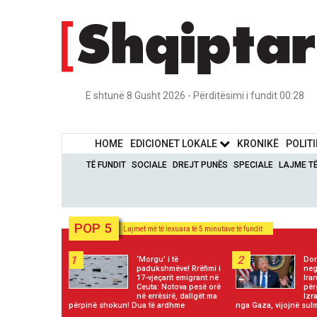
E shtunë 8 Gusht 2026 - Përditësimi i fundit 00:28
HOME
EDICIONET LOKALE
KRONIKË
POLIT
TË FUNDIT
SOCIALE
DREJT PUNËS
SPECIALE
LAJME T
POP 5
Lajmet më të lexuara të 5 minutave të fundit
1
2
‘Morgu’ i të
Don
padukshmëve! Rrëfimi i
neg
17-vjeçarit emigrant në
Ira
Ceuta: Notova pesë orë
për
në errësirë, dallgët ma
Izr
përpinë shokun! Dua të ardhme
nga Gaza, vijojnë sulm