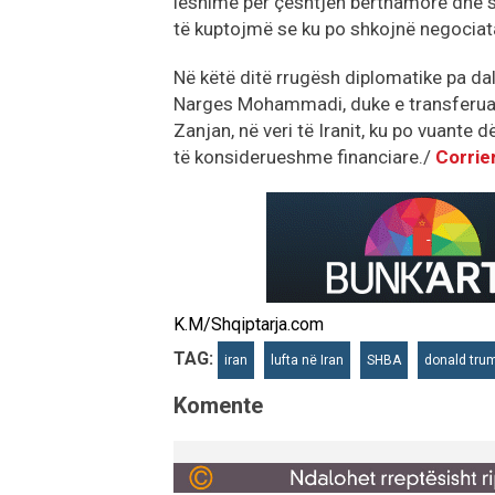
lëshime për çështjen bërthamore dhe sh
të kuptojmë se ku po shkojnë negociata
Në këtë ditë rrugësh diplomatike pa dalj
Narges Mohammadi, duke e transferuar 
Zanjan, në veri të Iranit, ku po vuante 
të konsiderueshme financiare./
Corrie
K.M/Shqiptarja.com
TAG:
iran
lufta në Iran
SHBA
donald tru
Komente