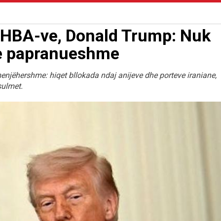
r SHBA-ve, Donald Trump: Nuk
 e papranueshme
njëhershme: hiqet bllokada ndaj anijeve dhe porteve iraniane,
sulmet.