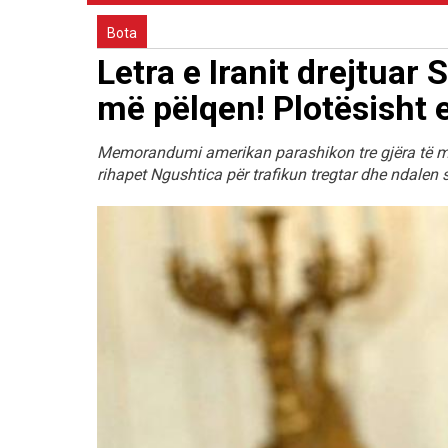
Bota
Letra e Iranit drejtua
më pëlqen! Plotësisht
Memorandumi amerikan parashikon tre gjëra të me
rihapet Ngushtica për trafikun tregtar dhe ndalen 