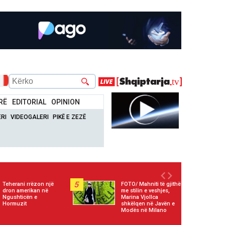
RË
EDITORIAL
OPINION
RI
VIDEOGALERI
PIKË E ZEZË
5
Teherani rrëzon një
FOTO/ Mahniti të gjithë
dron amerikan në
me stilin e veshjes,
Ngushticën e
Marina Vjollca
Hormuzit
shkëlqen në Javën e
Modës në Milano