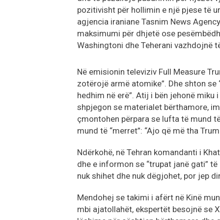
pozitivisht për hollimin e një pjese të 
agjencia iraniane Tasnim News Agency 
maksimumi për dhjetë ose pesëmbëdhjet
Washingtoni dhe Teherani vazhdojnë t
Në emisionin televiziv Full Measure Tru
zotërojë armë atomike”. Dhe shton se “
hedhim në erë”. Atij i bën jehonë miku i
shpjegon se materialet bërthamore, imp
çmontohen përpara se lufta të mund të
mund të “merret”: “Ajo që më tha Trump 
Ndërkohë, në Tehran komandanti i Kha
dhe e informon se “trupat janë gati” të 
nuk shihet dhe nuk dëgjohet, por jep d
Mendohej se takimi i afërt në Kinë mu
mbi ajatollahët, ekspertët besojnë se Xi