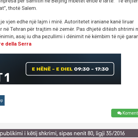
presa për samitin në Beijing mbetet ende e lartë: “Të enjte
t”, thotë Salem.
e vjen edhe një lajm i mirë. Autoritetet iraniane kanë liruar
në Tehran për trajtim në zemër. Pas dhjetë ditësh shtrimi 
dënimin, asaj iu dha pezullimi i dënimit në këmbim të një gara
re della Serra
mp
Koment