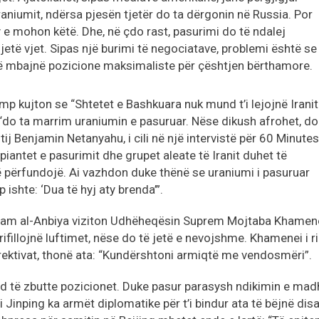
uraniumit, ndërsa pjesën tjetër do ta dërgonin në Russia. Por
e mohon këtë. Dhe, në çdo rast, pasurimi do të ndalej
ë vjet. Sipas një burimi të negociatave, problemi është se
ë mbajnë pozicione maksimaliste për çështjen bërthamore.
mp kujton se “Shtetet e Bashkuara nuk mund t’i lejojnë Iranit
do ta marrim uraniumin e pasuruar. Nëse dikush afrohet, do
 tij Benjamin Netanyahu, i cili në një intervistë për 60 Minutes
iantet e pasurimit dhe grupet aleate të Iranit duhet të
 përfundojë. Ai vazhdon duke thënë se uraniumi i pasuruar
ishte: ‘Dua të hyj aty brenda’”.
tam al-Anbiya viziton Udhëheqësin Suprem Mojtaba Khamen
rifillojnë luftimet, nëse do të jetë e nevojshme. Khamenei i ri
irektivat, thonë ata: “Kundërshtoni armiqtë me vendosmëri”.
nd të zbutte pozicionet. Duke pasur parasysh ndikimin e mad
 Jinping ka armët diplomatike për t’i bindur ata të bëjnë dis