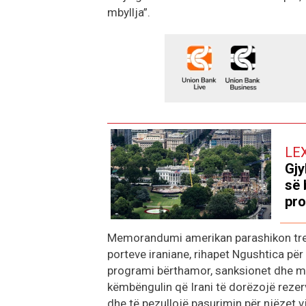
mbyllja”.
LE
Gjy
së 
pro
Memorandumi amerikan parashikon tre 
porteve iraniane, rihapet Ngushtica për 
programi bërthamor, sanksionet dhe mil
këmbëngulin që Irani të dorëzojë rezer
dhe të pezullojë pasurimin për njëzet v