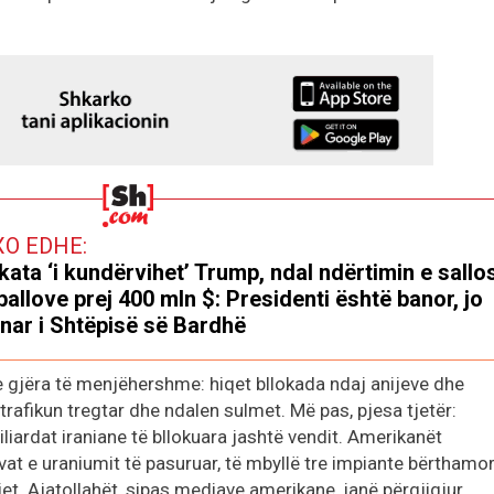
XO EDHE:
kata ‘i kundërvihet’ Trump, ndal ndërtimin e sallo
ballove prej 400 mln $: Presidenti është banor, jo
nar i Shtëpisë së Bardhë
gjëra të menjëhershme: hiqet bllokada ndaj anijeve dhe
trafikun tregtar dhe ndalen sulmet. Më pas, pjesa tjetër:
iardat iraniane të bllokuara jashtë vendit. Amerikanët
vat e uraniumit të pasuruar, të mbyllë tre impiante bërthamo
jet. Ajatollahët, sipas mediave amerikane, janë përgjigjur