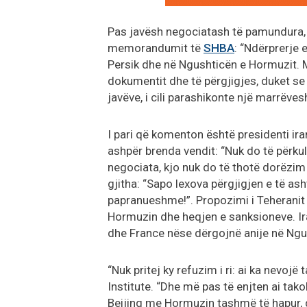
Pas javësh negociatash të pamundura
memorandumit të
SHBA
: “Ndërprerje 
Persik dhe në Ngushticën e Hormuzit. Më
dokumentit dhe të përgjigjes, duket se 
javëve, i cili parashikonte një marrëves
I pari që komenton është presidenti ira
ashpër brenda vendit: “Nuk do të përkul
negociata, kjo nuk do të thotë dorëzim 
gjitha: “Sapo lexova përgjigjen e të as
papranueshme!”. Propozimi i Teheranit 
Hormuzin dhe heqjen e sanksioneve. Ir
dhe France nëse dërgojnë anije në Ngu
“Nuk pritej ky refuzim i ri: ai ka nevoj
Institute. “Dhe më pas të enjten ai ta
Beijing me Hormuzin tashmë të hapur,