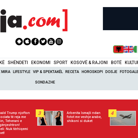
IKË
SHËNDETI
EKONOMI
SPORT
KOSOVË & RAJONI
BOTË
KULTU
Ë MIRA
LIFESTYLE
VIP & SPEKTAKËL
RECETA
HOROSKOPI
DOSJE
FOTOGALE
SONDAZHE
3
4
ald Trump njofton
Arbenita Ismajli ndan
ociata të reja me
fotot me veshje arabe,
nin, Teherani e
shikoni si duket
gënjeshtron!
aeli: Nuk tërhiqemi
et!