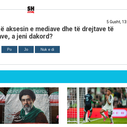
5 Gusht, 13
ë aksesin e mediave dhe të drejtave të
ve, a jeni dakord?
Po
Jo
Nuk e di