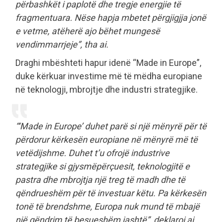
përbashkët i paplotë dhe tregje energjie të
fragmentuara. Nëse hapja mbetet përgjigjja jonë
e vetme, atëherë ajo bëhet mungesë
vendimmarrjeje”, tha ai.
Draghi mbështeti hapur idenë “Made in Europe”,
duke kërkuar investime më të mëdha europiane
në teknologji, mbrojtje dhe industri strategjike.
“‘Made in Europe’ duhet parë si një mënyrë për të
përdorur kërkesën europiane në mënyrë më të
vetëdijshme. Duhet t’u ofrojë industrive
strategjike si gjysmëpërçuesit, teknologjitë e
pastra dhe mbrojtja një treg të madh dhe të
qëndrueshëm për të investuar këtu. Pa kërkesën
tonë të brendshme, Europa nuk mund të mbajë
një qëndrim të besueshëm jashtë”, deklaroi ai.