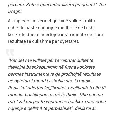
përpara. Këtë e quaj federalizëm pragmatik”, tha
Draghi.
Ai shpjegoi se vendet që kanë vullnet politik
duhet të bashkëpunojnë më thellë në fusha
konkrete dhe të ndërtojnë instrumente që japin
rezultate të dukshme për qytetarët.
“Vendet me vullnet për të vepruar duhet të
thellojnë bashkëpunimin në fusha konkrete,
përmes instrumenteve që prodhojnë rezultate
që qytetarët mund t’i shohin dhe t’i masin.
Realizimi ndërton legjitimitet. Legjitimiteti bën të
mundur bashkëpunim më të thellë. Dhe ndërsa
rritet zakoni për të vepruar së bashku, rritet edhe
ndjenja e qëllimit të përbashkët”, deklaroi ai.