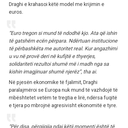
Draghi e krahasoi këtë model me krijimin e
euros.
“Euro tregon si mund të ndodhë kjo. Ata që ishin
të gatshëm ecën përpara. Ndërtuan institucione
të përbashkëta me autoritet real. Kur angazhimi
u vu në provë deri në kufijtë e thyerjes,
solidariteti rezultoi shumë më i madh nga sa
kishin imagjinuar shumë njerëz”, tha ai.
Në pjesën ekonomike të fjalimit, Draghi
paralajmëroi se Europa nuk mund të vazhdojë të
mbështetet vetëm te tregtia e lirë, ndërsa fuqitë
e tjera po mbrojnë agresivisht ekonomitë e tyre.
“Për disa, përgjigjja ndaj këtij momenti është të