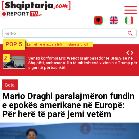
POP 5
Lajmet më të lexuara të 5 minutave të fundit
2
Senati konfirmoi Eric Wendt si ambasador të SHBA-së në
Shqipëri, ambasada: Do të mbështesë vizionin e Trump për
siguri të përbashkët
Bota
Mario Draghi paralajmëron fundin
e epokës amerikane në Europë:
Për herë të parë jemi vetëm