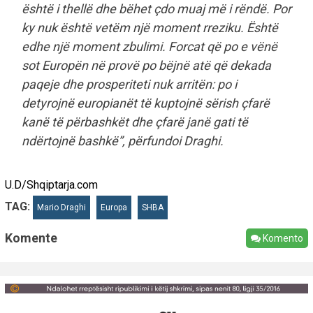
është i thellë dhe bëhet çdo muaj më i rëndë. Por
ky nuk është vetëm një moment rreziku. Është
edhe një moment zbulimi. Forcat që po e vënë
sot Europën në provë po bëjnë atë që dekada
paqeje dhe prosperiteti nuk arritën: po i
detyrojnë europianët të kuptojnë sërish çfarë
kanë të përbashkët dhe çfarë janë gati të
ndërtojnë bashkë”, përfundoi Draghi.
U.D/Shqiptarja.com
TAG:
Mario Draghi
Europa
SHBA
Komente
Komento