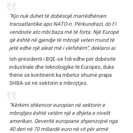
“Kjo nuk duhet të dobësojë marrëdhënien
transatlantike apo NATO-n. Përkundrazi, do t’i
vendoste ato mbi baza më të forta. Një Europë
që është në gjendje të mbrojë veten mund të
jetë edhe një aleat më i vlefshëm”, deklaroi ai.
Ish-presidenti i BQE-së foli edhe për dobësitë
industriale dhe teknologjike të Europës, duke
thënë se kontinenti ka mbetur shumë prapa
SHBA-së në sektorin e mbrojtjes.
“Kërkimi shkencor europian në sektorin e
mbrojtjes është vetëm një e dhjeta e nivelit
amerikan. Qeveritë europiane shpenzojnë nga
40 deri në 70 miliardë euro në vit për armë