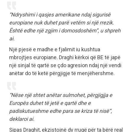
“Ndryshimi i qasjes amerikane ndaj sigurisë
europiane nuk duhet parë vetëm si një rrezik.
Është edhe një zgjim i domosdoshëm”, u shpreh
ai.
Një pjesë e madhe e fjalimit iu kushtua
mbrojtjes europiane. Draghi kërkoi që BE të japë
një sinjal të qartë se çdo agresion ndaj një vendi
anëtar do të ketë përgjigje të menjëhershme.
“Nëse një shtet anëtar sulmohet, përgjigjja e
Europës duhet të jetë e qartë dhe e
padiskutueshme edhe para se kriza të nisë”,
deklaroi ai.
Sipas Draghit, ekzistojnë dy rrugë për ta bërë real