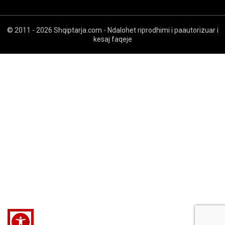
© 2011 - 2026 Shqiptarja.com - Ndalohet riprodhimi i paautorizuar i
kesaj faqeje