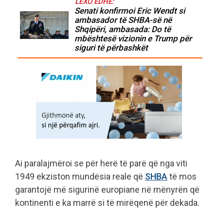
LEXO EDHE:
Senati konfirmoi Eric Wendt si
ambasador të SHBA-së në
Shqipëri, ambasada: Do të
mbështesë vizionin e Trump për
siguri të përbashkët
Ai paralajmëroi se për herë të parë që nga viti
1949 ekziston mundësia reale që
SHBA
të mos
garantojë më sigurinë europiane në mënyrën që
kontinenti e ka marrë si të mirëqenë për dekada.