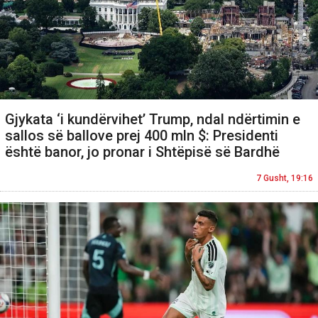
Gjykata ‘i kundërvihet’ Trump, ndal ndërtimin e
sallos së ballove prej 400 mln $: Presidenti
është banor, jo pronar i Shtëpisë së Bardhë
7 Gusht, 19:16