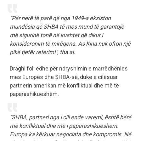
“Për herë të parë që nga 1949-a ekziston
mundësia që SHBA të mos mund të garantojë
më sigurinë tonë në kushtet që dikur i
konsideronim të mirëqena. As Kina nuk ofron një
pikë tjetër referimi”, tha ai.
Draghi foli edhe për ndryshimin e marrëdhënies
mes Europës dhe SHBA-së, duke e cilësuar
partnerin amerikan më konfliktual dhe më të
paparashikueshëm.
“SHBA, partneri nga i cili ende varemi, është bërë
më konfliktual dhe më i paparashikueshëm.
Europa ka kërkuar negociata dhe kompromis. Në