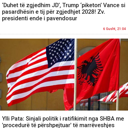
‘Duhet të zgjedhim JD’, Trump ‘piketon’ Vance si
pasardhësin e tij për zgjedhjet 2028! Zv.
presidenti ende i pavendosur
6 Gusht, 21:04
Ylli Pata: Sinjali politik i ratifikimit nga SHBA me
'procedurë të përshpejtuar' të marrëveshjes