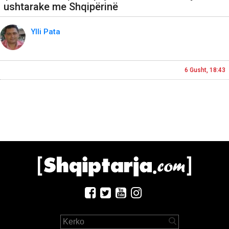
ushtarake me Shqipërinë
Ylli Pata
6 Gusht, 18:43