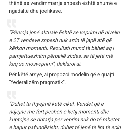
thënë se vendimmarrja shpesh është shumë e
ngadaltë dhe joefikase.
“Përvoja jonë aktuale është se veprimi në nivelin
e 27 vendeve shpesh nuk arrin të japë atë që
kërkon momenti. Rezultati mund të bëhet aq i
pamjaftueshëm përballë sfidës, sa të jetë më
keq se mosveprimi”, deklaroi ai.
Për këtë arsye, ai propozoi modelin që e quajti
“federalizëm pragmatik”.
“Duhet ta thyejmë këtë cikël. Vendet që e
ndjejnë më fort peshën e këtij momenti dhe
kuptojnë se dritarja për veprim nuk do të mbetet
e hapur pafundësisht, duhet të jenë të lira të ecin