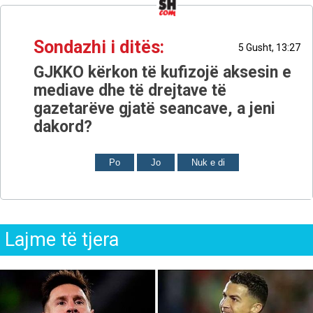
Sondazhi i ditës:
5 Gusht, 13:27
GJKKO kërkon të kufizojë aksesin e
mediave dhe të drejtave të
gazetarëve gjatë seancave, a jeni
dakord?
Po
Jo
Nuk e di
Lajme të tjera