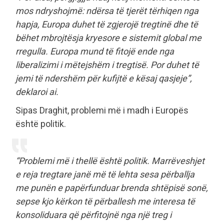
mos ndryshojmë: ndërsa të tjerët tërhiqen nga
hapja, Europa duhet të zgjerojë tregtinë dhe të
bëhet mbrojtësja kryesore e sistemit global me
rregulla. Europa mund të fitojë ende nga
liberalizimi i mëtejshëm i tregtisë. Por duhet të
jemi të ndershëm për kufijtë e kësaj qasjeje”,
deklaroi ai.
Sipas Draghit, problemi më i madh i Europës
është politik.
“Problemi më i thellë është politik. Marrëveshjet
e reja tregtare janë më të lehta sesa përballja
me punën e papërfunduar brenda shtëpisë sonë,
sepse kjo kërkon të përballesh me interesa të
konsoliduara që përfitojnë nga një treg i