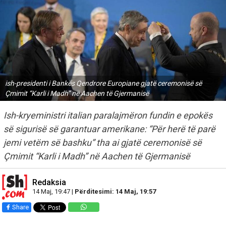
ish-presidenti i Bankës Qendrore Europiane gjatë ceremonisë së
Çmimit “Karli i Madh” në Aachen të Gjermanisë
Ish-kryeministri italian paralajmëron fundin e epokës
së sigurisë së garantuar amerikane: “Për herë të parë
jemi vetëm së bashku” tha ai gjatë ceremonisë së
Çmimit “Karli i Madh” në Aachen të Gjermanisë
Redaksia
14 Maj, 19:47 |
Përditesimi: 14 Maj, 19:57
Share