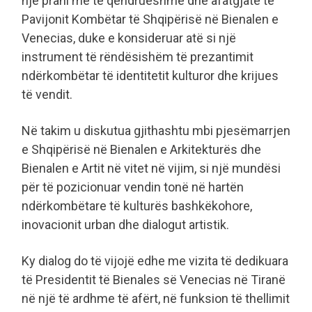
një prani më të qëndrueshme dhe afatgjatë të
Pavijonit Kombëtar të Shqipërisë në Bienalen e
Venecias, duke e konsideruar atë si një
instrument të rëndësishëm të prezantimit
ndërkombëtar të identitetit kulturor dhe krijues
të vendit.
Në takim u diskutua gjithashtu mbi pjesëmarrjen
e Shqipërisë në Bienalen e Arkitekturës dhe
Bienalen e Artit në vitet në vijim, si një mundësi
për të pozicionuar vendin tonë në hartën
ndërkombëtare të kulturës bashkëkohore,
inovacionit urban dhe dialogut artistik.
Ky dialog do të vijojë edhe me vizita të dedikuara
të Presidentit të Bienales së Venecias në Tiranë
në një të ardhme të afërt, në funksion të thellimit