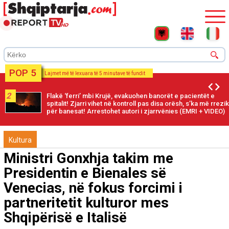
POP 5
Lajmet më të lexuara të 5 minutave të fundit
2
Flakë ‘ferri’ mbi Krujë, evakuohen banorët e pacientët e
spitalit! Zjarri vihet në kontroll pas disa orësh, s’ka më rrezik
për banesat! Arrestohet autori i zjarrvënies (EMRI + VIDEO)
Kultura
Ministri Gonxhja takim me
Presidentin e Bienales së
Venecias, në fokus forcimi i
partneritetit kulturor mes
Shqipërisë e Italisë