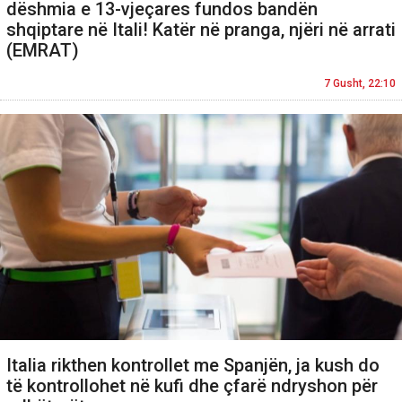
dëshmia e 13-vjeçares fundos bandën
shqiptare në Itali! Katër në pranga, njëri në arrati
(EMRAT)
7 Gusht, 22:10
Italia rikthen kontrollet me Spanjën, ja kush do
të kontrollohet në kufi dhe çfarë ndryshon për