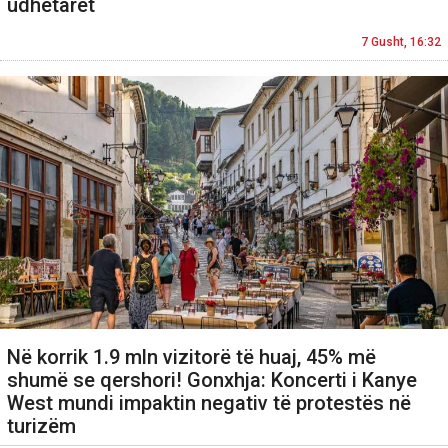
udhëtarët
7 Gusht, 16:32
Në korrik 1.9 mln vizitorë të huaj, 45% më
shumë se qershori! Gonxhja: Koncerti i Kanye
West mundi impaktin negativ të protestës në
turizëm