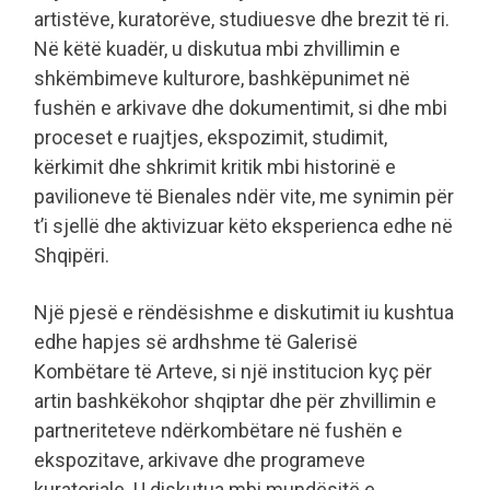
artistëve, kuratorëve, studiuesve dhe brezit të ri.
Në këtë kuadër, u diskutua mbi zhvillimin e
shkëmbimeve kulturore, bashkëpunimet në
fushën e arkivave dhe dokumentimit, si dhe mbi
proceset e ruajtjes, ekspozimit, studimit,
kërkimit dhe shkrimit kritik mbi historinë e
pavilioneve të Bienales ndër vite, me synimin për
t’i sjellë dhe aktivizuar këto eksperienca edhe në
Shqipëri.
Një pjesë e rëndësishme e diskutimit iu kushtua
edhe hapjes së ardhshme të Galerisë
Kombëtare të Arteve, si një institucion kyç për
artin bashkëkohor shqiptar dhe për zhvillimin e
partneriteteve ndërkombëtare në fushën e
ekspozitave, arkivave dhe programeve
kuratoriale. U diskutua mbi mundësitë e