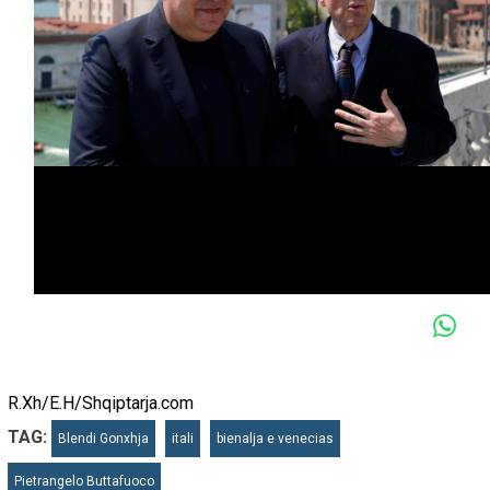
R.Xh/E.H/Shqiptarja.com
TAG:
Blendi Gonxhja
itali
bienalja e venecias
Pietrangelo Buttafuoco