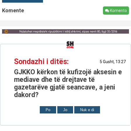
Komente
Komento
Sondazhi i ditës:
5 Gusht, 13:27
GJKKO kërkon të kufizojë aksesin e
mediave dhe të drejtave të
gazetarëve gjatë seancave, a jeni
dakord?
Po
Jo
Nuk e di