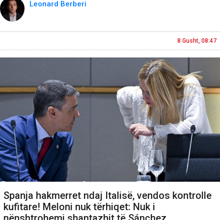
Leonard Berberi
8 Gusht, 08:47
Spanja hakmerret ndaj Italisë, vendos kontrolle
kufitare! Meloni nuk tërhiqet: Nuk i
nënshtrohemi shantazhit të Sánchez