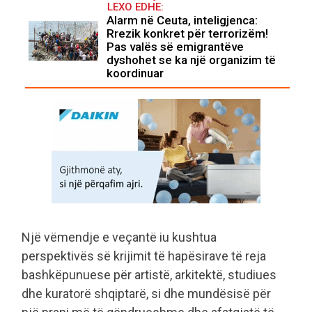
LEXO EDHE:
Alarm në Ceuta, inteligjenca:
Rrezik konkret për terrorizëm!
Pas valës së emigrantëve
dyshohet se ka një organizim të
koordinuar
Një vëmendje e veçantë iu kushtua
perspektivës së krijimit të hapësirave të reja
bashkëpunuese për artistë, arkitektë, studiues
dhe kuratorë shqiptarë, si dhe mundësisë për