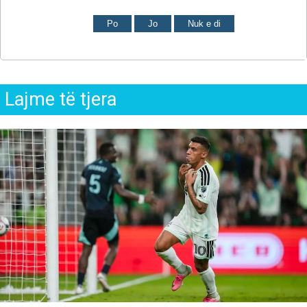
Po
Jo
Nuk e di
Lajme të tjera