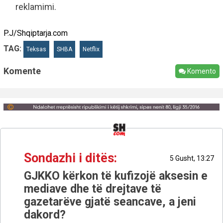
reklamimi.
P.J/Shqiptarja.com
TAG:
Teksas
SHBA
Netflix
Komente
Komento
Sondazhi i ditës:
5 Gusht, 13:27
GJKKO kërkon të kufizojë aksesin e
mediave dhe të drejtave të
gazetarëve gjatë seancave, a jeni
dakord?