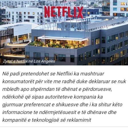
Zyrat e Netflix në Los Angeles
Në padi pretendohet se Netflixi ka mashtruar
konsumatorët për vite me radhë duke deklaruar se nuk
mbledh apo shpërndan të dhënat e përdoruesve,
ndërkohë që sipas autoriteteve kompania ka
gjurmuar preferencat e shikuesve dhe i ka shitur këto
informacione te ndërmjetësuesit e të dhënave dhe
kompanitë e teknologjisë së reklamimit