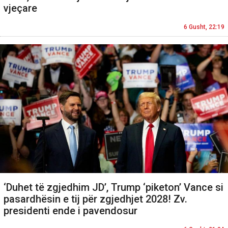
vjeçare
6 Gusht, 22:19
‘Duhet të zgjedhim JD’, Trump ‘piketon’ Vance si
pasardhësin e tij për zgjedhjet 2028! Zv.
presidenti ende i pavendosur