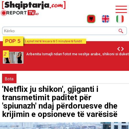
POP 5
Lajmet më të lexuara të 5 minutave të fundit
2
Arbenita Ismajli ndan fotot me veshje arabe, shikoni si duket
Bota
'Netflix ju shikon', gjiganti i
transmetimit paditet për
'spiunazh' ndaj përdoruesve dhe
krijimin e opsioneve të varësisë