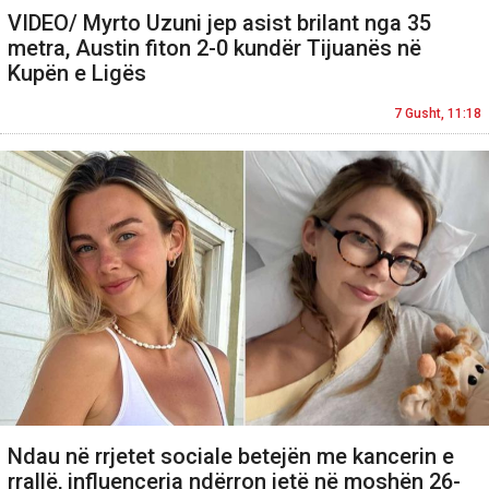
VIDEO/ Myrto Uzuni jep asist brilant nga 35
metra, Austin fiton 2-0 kundër Tijuanës në
Kupën e Ligës
7 Gusht, 11:18
Ndau në rrjetet sociale betejën me kancerin e
rrallë, influencerja ndërron jetë në moshën 26-