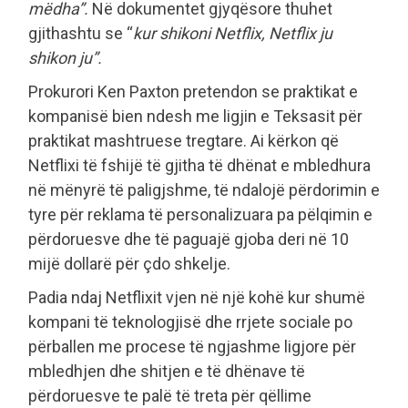
mëdha”.
Në dokumentet gjyqësore thuhet
gjithashtu se “
kur shikoni Netflix, Netflix ju
shikon ju”.
Prokurori Ken Paxton pretendon se praktikat e
kompanisë bien ndesh me ligjin e Teksasit për
praktikat mashtruese tregtare. Ai kërkon që
Netflixi të fshijë të gjitha të dhënat e mbledhura
në mënyrë të paligjshme, të ndalojë përdorimin e
tyre për reklama të personalizuara pa pëlqimin e
përdoruesve dhe të paguajë gjoba deri në 10
mijë dollarë për çdo shkelje.
Padia ndaj Netflixit vjen në një kohë kur shumë
kompani të teknologjisë dhe rrjete sociale po
përballen me procese të ngjashme ligjore për
mbledhjen dhe shitjen e të dhënave të
përdoruesve te palë të treta për qëllime