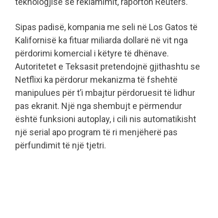
teknologjisë së reklamimit, raporton Reuters.
Sipas padisë, kompania me seli në Los Gatos të
Kalifornisë ka fituar miliarda dollarë në vit nga
përdorimi komercial i këtyre të dhënave.
Autoritetet e Teksasit pretendojnë gjithashtu se
Netflixi ka përdorur mekanizma të fshehtë
manipulues për t’i mbajtur përdoruesit të lidhur
pas ekranit. Një nga shembujt e përmendur
është funksioni autoplay, i cili nis automatikisht
një serial apo program të ri menjëherë pas
përfundimit të një tjetri.