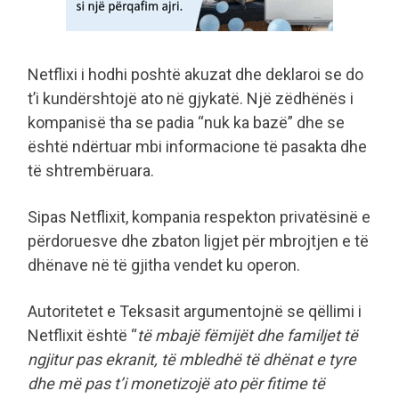
Netflixi i hodhi poshtë akuzat dhe deklaroi se do
t’i kundërshtojë ato në gjykatë. Një zëdhënës i
kompanisë tha se padia “nuk ka bazë” dhe se
është ndërtuar mbi informacione të pasakta dhe
të shtrembëruara.
Sipas Netflixit, kompania respekton privatësinë e
përdoruesve dhe zbaton ligjet për mbrojtjen e të
dhënave në të gjitha vendet ku operon.
Autoritetet e Teksasit argumentojnë se qëllimi i
Netflixit është “
të mbajë fëmijët dhe familjet të
ngjitur pas ekranit, të mbledhë të dhënat e tyre
dhe më pas t’i monetizojë ato për fitime të