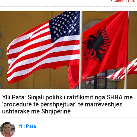
6 Gusht, 21:04
Ylli Pata: Sinjali politik i ratifikimit nga SHBA me
'procedurë të përshpejtuar' të marrëveshjes
ushtarake me Shqipërinë
Ylli Pata