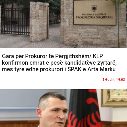
Gara për Prokuror të Përgjithshëm/ KLP
konfirmon emrat e pesë kandidatëve zyrtarë,
mes tyre edhe prokurori i SPAK e Arta Marku
4 Gusht, 19:03