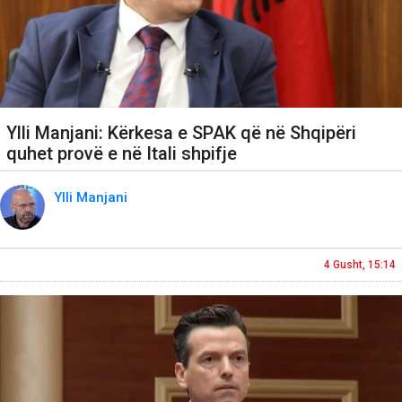
Ylli Manjani: Kërkesa e SPAK që në Shqipëri
quhet provë e në Itali shpifje
Ylli Manjani
4 Gusht, 15:14