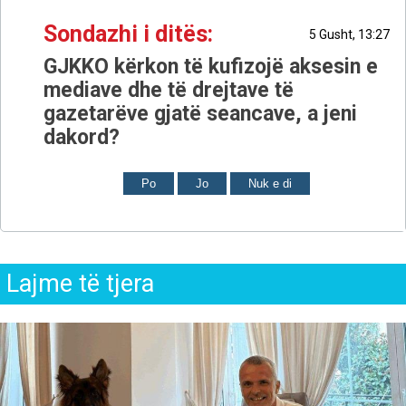
Sondazhi i ditës:
5 Gusht, 13:27
GJKKO kërkon të kufizojë aksesin e
mediave dhe të drejtave të
gazetarëve gjatë seancave, a jeni
dakord?
Po
Jo
Nuk e di
Lajme të tjera