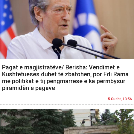
Pagat e magjistratëve/ Berisha: Vendimet e
Kushtetueses duhet të zbatohen, por Edi Rama
me politikat e tij pengmarrëse e ka përmbysur
piramidën e pagave
5 Gusht, 13:56