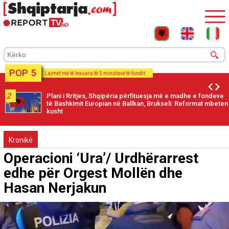
POP 5
Lajmet më të lexuara të 5 minutave të fundit
2
Plani i Rritjes, Shqipëria përfituesja më e madhe e fondeve
të Bashkimit Europian në Ballkan, Brukseli: Reformat mbeten
kusht
Kronikë
Operacioni ‘Ura’/ Urdhërarrest
edhe për Orgest Mollën dhe
Hasan Nerjakun