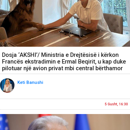
Dosja ‘AKSHI’/ Ministria e Drejtësisë i kërkon
Francës ekstradimin e Ermal Beqirit, u kap duke
pilotuar një avion privat mbi central bërthamor
Keti Banushi
5 Gusht, 16:30