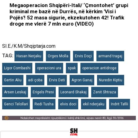
Megaoperacion Shqipëri-Itali/ ‘Çmontohet’ grupi
kriminal me bazë në Durrës, në kërkim 'Visi i
Pojës'! 52 masa sigurie, ekzekutohen 42! Trafik
droge me vlerë 7 mln euro (VIDEO)
SI.E./K.M/Shqiptarja.com
TAG:
Hasan Nerjaku
Orges Molla
Ervis Doçi
armand tragaj
Ligor Combashi
operacioni ura
spak
operacion antidroge
Gertin Aliu
adi çoba
Ervis Deti
Agron Ganaj
Nuredin Kiptiu
Arsen Leskaj
Erigels Presi
Leonard Shakaj
Zenit Shtraza
Genci Telollari
Redi Tusha
elvis doci
ekil nderjaku
Indrit Tafili