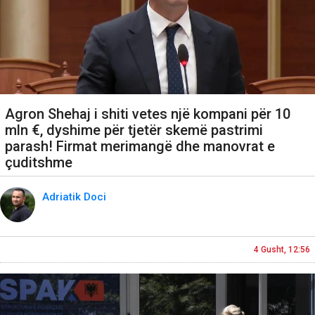
Agron Shehaj i shiti vetes një kompani për 10
mln €, dyshime për tjetër skemë pastrimi
parash! Firmat merimangë dhe manovrat e
çuditshme
Adriatik Doci
4 Gusht, 12:56