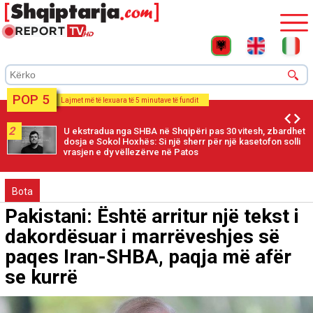
POP 5
Lajmet më të lexuara të 5 minutave të fundit
2
U ekstradua nga SHBA në Shqipëri pas 30 vitesh, zbardhet
dosja e Sokol Hoxhës: Si një sherr për një kasetofon solli
vrasjen e dy vëllezërve në Patos
Bota
Pakistani: Është arritur një tekst i
dakordësuar i marrëveshjes së
paqes Iran-SHBA, paqja më afër
se kurrë