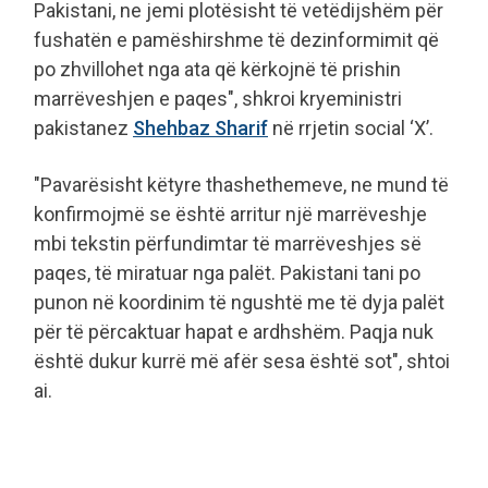
Pakistani, ne jemi plotësisht të vetëdijshëm për
fushatën e pamëshirshme të dezinformimit që
po zhvillohet nga ata që kërkojnë të prishin
marrëveshjen e paqes", shkroi kryeministri
pakistanez
Shehbaz Sharif
në rrjetin social ‘X’.
"Pavarësisht këtyre thashethemeve, ne mund të
konfirmojmë se është arritur një marrëveshje
mbi tekstin përfundimtar të marrëveshjes së
paqes, të miratuar nga palët. Pakistani tani po
punon në koordinim të ngushtë me të dyja palët
për të përcaktuar hapat e ardhshëm. Paqja nuk
është dukur kurrë më afër sesa është sot", shtoi
ai.