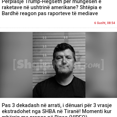
Përplasje Trump-Hegseth për mungesën e
raketave në ushtrinë amerikane? Shtëpia e
Bardhë reagon pas raporteve të mediave
6 Gusht, 08:54
Pas 3 dekadash në arrati, i dënuari për 3 vrasje
ekstradohet nga SHBA në Tiranë! Momenti kur