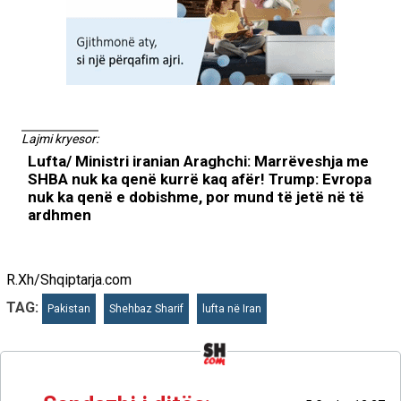
Lajmi kryesor:
Lufta/ Ministri iranian Araghchi: Marrëveshja me
SHBA nuk ka qenë kurrë kaq afër! Trump: Evropa
nuk ka qenë e dobishme, por mund të jetë në të
ardhmen
R.Xh/Shqiptarja.com
TAG:
Pakistan
Shehbaz Sharif
lufta në Iran