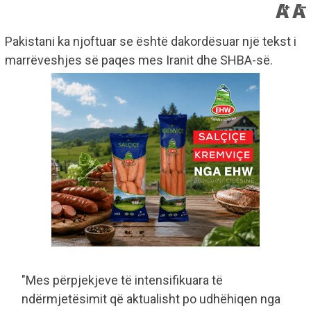
Pakistani ka njoftuar se është dakordësuar një tekst i
marrëveshjes së paqes mes Iranit dhe SHBA-së.
"Mes përpjekjeve të intensifikuara të
ndërmjetësimit që aktualisht po udhëhiqen nga