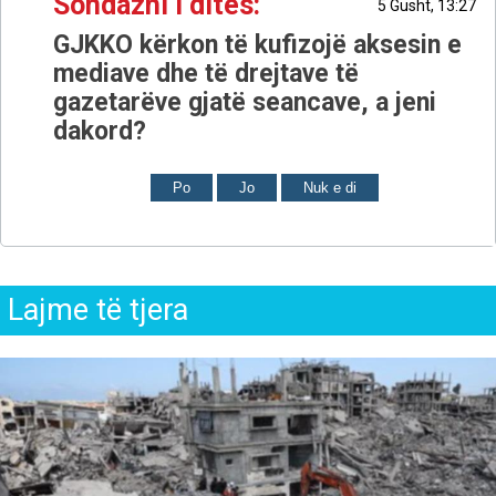
Sondazhi i ditës:
5 Gusht, 13:27
GJKKO kërkon të kufizojë aksesin e
mediave dhe të drejtave të
gazetarëve gjatë seancave, a jeni
dakord?
Po
Jo
Nuk e di
Lajme të tjera