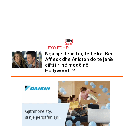
LEXO EDHE:
Nga një Jennifer, te tjetra! Ben
Affleck dhe Aniston do të jenë
çifti i ri në modë në
Hollywood...?