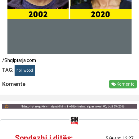
/Shqiptarja.com
TAG:
holliwood
Komente
Komento
Sondazhi i ditës:
5 Gusht, 13:27