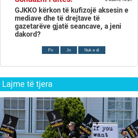
GJKKO kërkon të kufizojë aksesin e
mediave dhe të drejtave të
gazetarëve gjatë seancave, a jeni
dakord?
Po
Jo
Nuk e di
Lajme të tjera