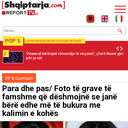
POP 5
Lajmet më të lexuara të 5 minutave të fundit
2
‘Financat kërkojnë vëmendje të veçantë’, çfarë thonë yjet
për ju sot
VIP & Spektakël
Para dhe pas/ Foto të grave të
famshme që dëshmojnë se janë
bërë edhe më të bukura me
kalimin e kohës